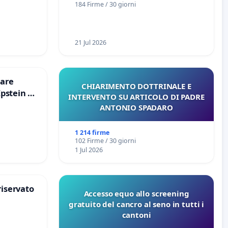
184 Firme / 30 giorni
21 Jul 2026
are
CHIARIMENTO DOTTRINALE E
Epstein e
INTERVENTO SU ARTICOLO DI PADRE
Epstein
ANTONIO SPADARO
1 214 firme
102 Firme / 30 giorni
1 Jul 2026
riservato
Accesso equo allo screening
gratuito del cancro al seno in tutti i
cantoni