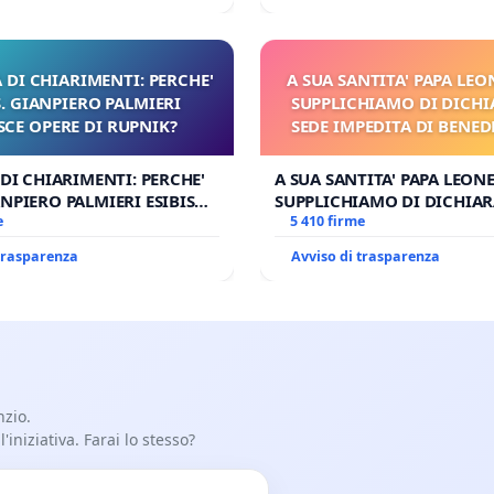
 DI CHIARIMENTI: PERCHE'
A SUA SANTITA' PAPA LEON
 GIANPIERO PALMIERI
SUPPLICHIAMO DI DICHI
SCE OPERE DI RUPNIK?
SEDE IMPEDITA DI BENED
E/O DI FAR APRIRE IL R
PROCESSO
 DI CHIARIMENTI: PERCHE'
A SUA SANTITA' PAPA LEONE
NPIERO PALMIERI ESIBISCE
SUPPLICHIAMO DI DICHIAR
RUPNIK?
e
SEDE IMPEDITA DI BENEDET
5 410 firme
DI FAR APRIRE IL RELATIV
 trasparenza
Avviso di trasparenza
nzio.
iniziativa. Farai lo stesso?