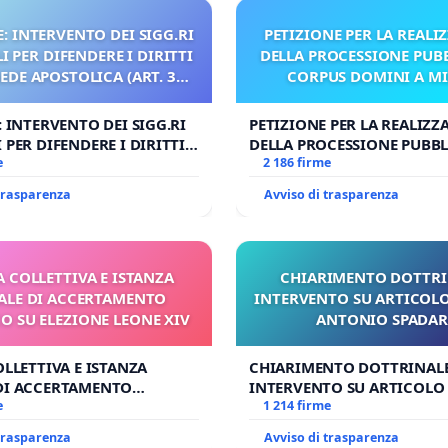
: INTERVENTO DEI SIGG.RI
PETIZIONE PER LA REALI
 PER DIFENDERE I DIRITTI
DELLA PROCESSIONE PUBB
SEDE APOSTOLICA (ART. 3
CORPUS DOMINI A M
UDG)
: INTERVENTO DEI SIGG.RI
PETIZIONE PER LA REALIZZ
 PER DIFENDERE I DIRITTI
DELLA PROCESSIONE PUBBL
E APOSTOLICA (ART. 3 UDG)
e
CORPUS DOMINI A MILAN
2 186 firme
 trasparenza
Avviso di trasparenza
A COLLETTIVA E ISTANZA
CHIARIMENTO DOTTRI
LE DI ACCERTAMENTO
INTERVENTO SU ARTICOLO
 SU ELEZIONE LEONE XIV
ANTONIO SPADA
OLLETTIVA E ISTANZA
CHIARIMENTO DOTTRINALE
DI ACCERTAMENTO
INTERVENTO SU ARTICOLO 
SU ELEZIONE LEONE XIV
e
ANTONIO SPADARO
1 214 firme
 trasparenza
Avviso di trasparenza