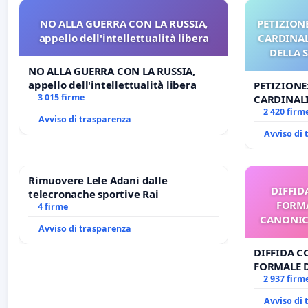
NO ALLA GUERRA CON LA RUSSIA,
PETIZIONE
appello dell'intellettualità libera
CARDINALI
DELLA 
NO ALLA GUERRA CON LA RUSSIA,
appello dell'intellettualità libera
PETIZIONE
3 015 firme
CARDINALI
DELLA SED
2 420 firm
Avviso di trasparenza
Avviso di
Rimuovere Lele Adani dalle
DIFFID
telecronache sportive Rai
FORMA
4 firme
CANONICO
Avviso di trasparenza
DIFFIDA C
FORMALE 
CANONICO 
2 937 firm
Avviso di