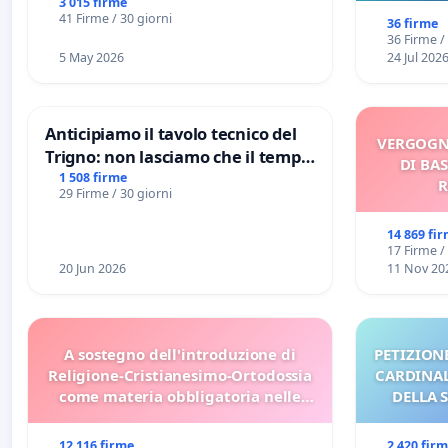
3 015 firme
sull
41 Firme / 30 giorni
36 firme
36 Firme /
5 May 2026
24 Jul 202
Anticipiamo il tavolo tecnico del
VERGOGN
Trigno: non lasciamo che il tempo
DI BAS
rallenti le ricerche di Domenico
1 508 firme
R
29 Firme / 30 giorni
Racanati
14 869 fi
17 Firme /
20 Jun 2026
11 Nov 20
A sostegno dell'introduzione di
PETIZIONE
Religione-Cristianesimo-Ortodossia
CARDINALI
come materia obbligatoria nelle
DELLA 
scuole bulgare.
12 116 firme
2 420 fir