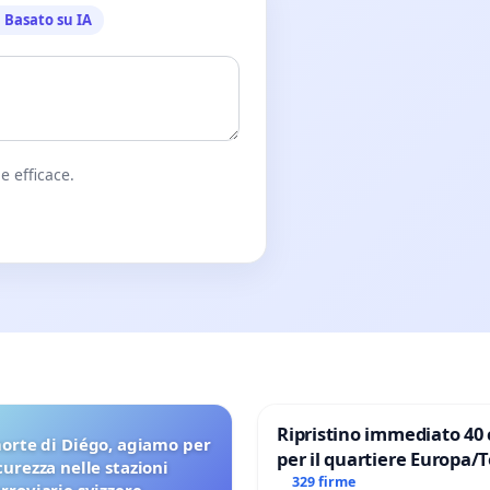
Basato su IA
e efficace.
Ripristino immediato 40 
orte di Diégo, agiamo per
per il quartiere Europa/
icurezza nelle stazioni
di Aprilia
329 firme