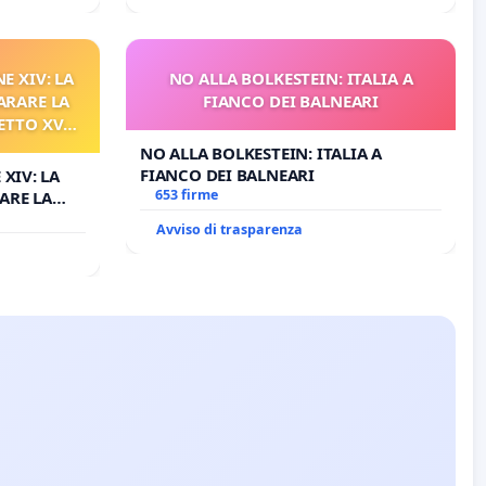
E XIV: LA
NO ALLA BOLKESTEIN: ITALIA A
ARARE LA
FIANCO DEI BALNEARI
ETTO XVI
ELATIVO
NO ALLA BOLKESTEIN: ITALIA A
FIANCO DEI BALNEARI
 XIV: LA
653 firme
ARE LA
TO XVI E/O
Avviso di trasparenza
O PROCESSO