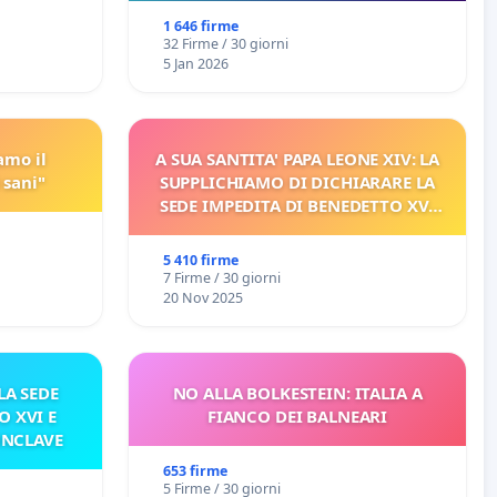
1 646 firme
32 Firme / 30 giorni
5 Jan 2026
amo il
A SUA SANTITA' PAPA LEONE XIV: LA
 sani"
SUPPLICHIAMO DI DICHIARARE LA
SEDE IMPEDITA DI BENEDETTO XVI
E/O DI FAR APRIRE IL RELATIVO
PROCESSO
5 410 firme
7 Firme / 30 giorni
20 Nov 2025
A SEDE
NO ALLA BOLKESTEIN: ITALIA A
O XVI E
FIANCO DEI BALNEARI
ONCLAVE
653 firme
5 Firme / 30 giorni