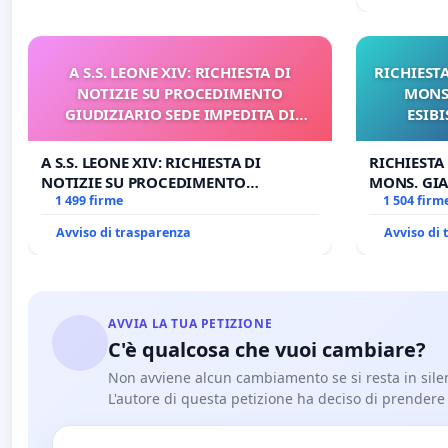
A S.S. LEONE XIV: RICHIESTA DI
RICHIESTA
NOTIZIE SU PROCEDIMENTO
MONS.
GIUDIZIARIO SEDE IMPEDITA DI
ESIBI
BENEDETTO XVI
A S.S. LEONE XIV: RICHIESTA DI
RICHIESTA
NOTIZIE SU PROCEDIMENTO
MONS. GIA
GIUDIZIARIO SEDE IMPEDITA DI
1 499 firme
OPERE DI 
1 504 firm
BENEDETTO XVI
Avviso di trasparenza
Avviso di
AVVIA LA TUA PETIZIONE
C'è qualcosa che vuoi cambiare?
Non avviene alcun cambiamento se si resta in sile
L'autore di questa petizione ha deciso di prendere l'