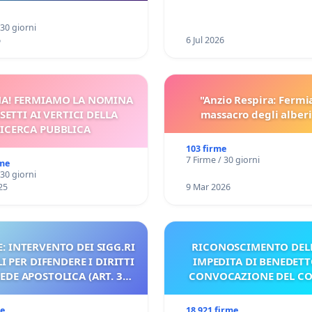
a Pedemontana Veneta
 30 giorni
6
6 Jul 2026
A! FERMIAMO LA NOMINA
"Anzio Respira: Fermi
SETTI AI VERTICI DELLA
massacro degli alberi
ICERCA PUBBLICA
103 firme
7 Firme / 30 giorni
rme
 30 giorni
25
9 Mar 2026
: INTERVENTO DEI SIGG.RI
RICONOSCIMENTO DELL
 PER DIFENDERE I DIRITTI
IMPEDITA DI BENEDETT
SEDE APOSTOLICA (ART. 3
CONVOCAZIONE DEL C
UDG)
me
18 921 firme