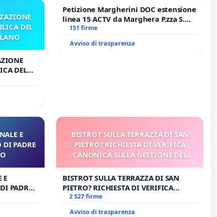
Petizione Margherini DOC estensione
ZZAZIONE
linea 15 ACTV da Marghera P.zza S.
LICA DEL
Antonio all'aeroporto Marco Polo
151 firme
ILANO
tariffa a € 1,50
Avviso di trasparenza
AZIONE
ICA DEL
O
NALE E
BISTROT SULLA TERRAZZA DI SAN
 DI PADRE
PIETRO? RICHIESTA DI VERIFICA
RO
CANONICA SULLA GESTIONE DEL
CARD. GAMBETTI
 E
BISTROT SULLA TERRAZZA DI SAN
DI PADRE
PIETRO? RICHIESTA DI VERIFICA
CANONICA SULLA GESTIONE DEL
2 527 firme
CARD. GAMBETTI
Avviso di trasparenza