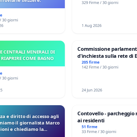
erroviarie svizzere.
329 Firme / 30 giorni
me
/ 30 giorni
26
1 Aug 2026
Commissione parlament
E CENTRALI MINERALI DI
d'inchiesta sulla rete di 
– RIAPRIRE COME BAGNO
del Mossad: verità sugli 
205 firme
142 Firme / 30 giorni
Files
me
/ 30 giorni
25
24 Jun 2026
Contovello - parcheggio 
a e diritto di accesso agli
ai residenti
eniamo il giornalista Marco
51 firme
lioni e chiediamo la
33 Firme / 30 giorni
ione dei verbali Pfas-Pfba