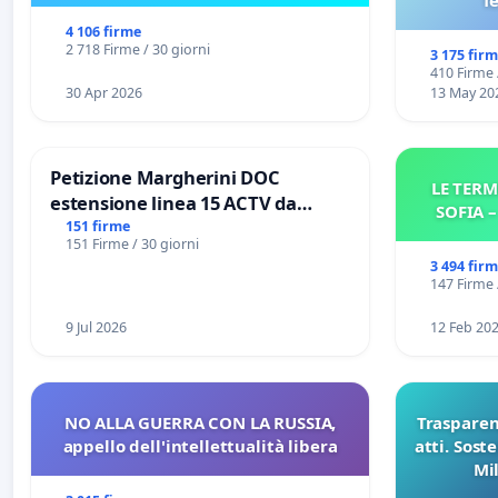
f
4 106 firme
2 718 Firme / 30 giorni
3 175 fir
410 Firme 
30 Apr 2026
13 May 20
Petizione Margherini DOC
LE TERM
estensione linea 15 ACTV da
SOFIA 
Marghera P.zza S. Antonio
151 firme
151 Firme / 30 giorni
all'aeroporto Marco Polo tariffa a
3 494 fir
€ 1,50
147 Firme 
9 Jul 2026
12 Feb 20
NO ALLA GUERRA CON LA RUSSIA,
Trasparenz
appello dell'intellettualità libera
atti. Sost
Mi
pubblicaz