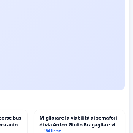
corse bus
Migliorare la viabilità ai semafori
Toscanini
di via Anton Giulio Bragaglia e via
Tieri XV MUNICIPIO DI ROMA
184 firme