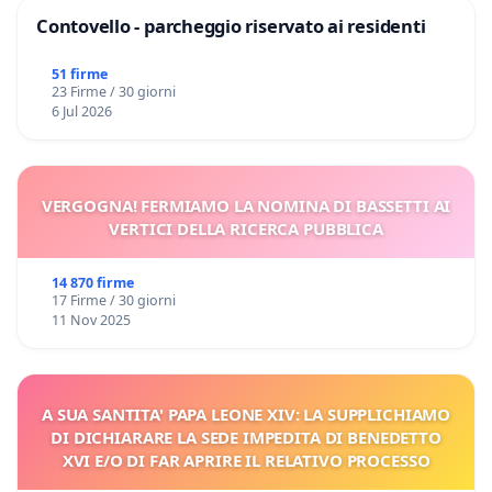
Contovello - parcheggio riservato ai residenti
51 firme
23 Firme / 30 giorni
6 Jul 2026
VERGOGNA! FERMIAMO LA NOMINA DI BASSETTI AI
VERTICI DELLA RICERCA PUBBLICA
14 870 firme
17 Firme / 30 giorni
11 Nov 2025
A SUA SANTITA' PAPA LEONE XIV: LA SUPPLICHIAMO
DI DICHIARARE LA SEDE IMPEDITA DI BENEDETTO
XVI E/O DI FAR APRIRE IL RELATIVO PROCESSO