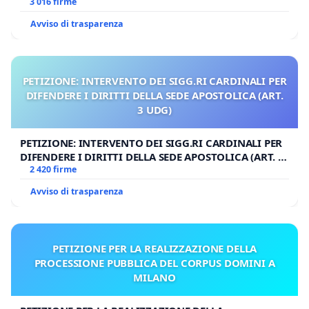
3 016 firme
Avviso di trasparenza
PETIZIONE: INTERVENTO DEI SIGG.RI CARDINALI PER
DIFENDERE I DIRITTI DELLA SEDE APOSTOLICA (ART.
3 UDG)
PETIZIONE: INTERVENTO DEI SIGG.RI CARDINALI PER
DIFENDERE I DIRITTI DELLA SEDE APOSTOLICA (ART. 3
UDG)
2 420 firme
Avviso di trasparenza
PETIZIONE PER LA REALIZZAZIONE DELLA
PROCESSIONE PUBBLICA DEL CORPUS DOMINI A
MILANO