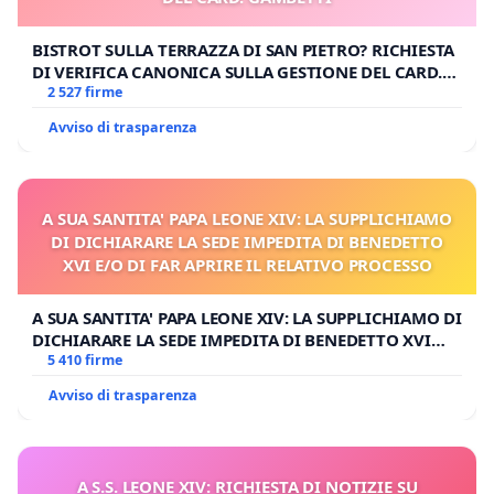
BISTROT SULLA TERRAZZA DI SAN PIETRO? RICHIESTA
DI VERIFICA CANONICA SULLA GESTIONE DEL CARD.
GAMBETTI
2 527 firme
Avviso di trasparenza
A SUA SANTITA' PAPA LEONE XIV: LA SUPPLICHIAMO
DI DICHIARARE LA SEDE IMPEDITA DI BENEDETTO
XVI E/O DI FAR APRIRE IL RELATIVO PROCESSO
A SUA SANTITA' PAPA LEONE XIV: LA SUPPLICHIAMO DI
DICHIARARE LA SEDE IMPEDITA DI BENEDETTO XVI
E/O DI FAR APRIRE IL RELATIVO PROCESSO
5 410 firme
Avviso di trasparenza
A S.S. LEONE XIV: RICHIESTA DI NOTIZIE SU