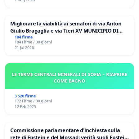
Migliorare la viabilità ai semafori di via Anton
Giulio Bragaglia e via Tieri XV MUNICIPIO DI
ROMA
184 firme
184 Firme / 30 giorni
21 Jul 2026
LE TERME CENTRALI MINERALI DI SOFIA – RIAPRIRE
COME BAGNO
3 520 firme
172 Firme / 30 giorni
12 Feb 2025
Commissione parlamentare d'inchiesta sulla
rete di Epstein e del Mossad: verità sugli Epstein