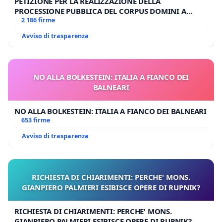
PETIZIONE PER LA REALIZZAZIONE DELLA
PROCESSIONE PUBBLICA DEL CORPUS DOMINI A
MILANO
2 186 firme
Avviso di trasparenza
NO ALLA BOLKESTEIN: ITALIA A FIANCO DEI
BALNEARI
NO ALLA BOLKESTEIN: ITALIA A FIANCO DEI BALNEARI
653 firme
Avviso di trasparenza
RICHIESTA DI CHIARIMENTI: PERCHE' MONS.
GIANPIERO PALMIERI ESIBISCE OPERE DI RUPNIK?
RICHIESTA DI CHIARIMENTI: PERCHE' MONS.
GIANPIERO PALMIERI ESIBISCE OPERE DI RUPNIK?