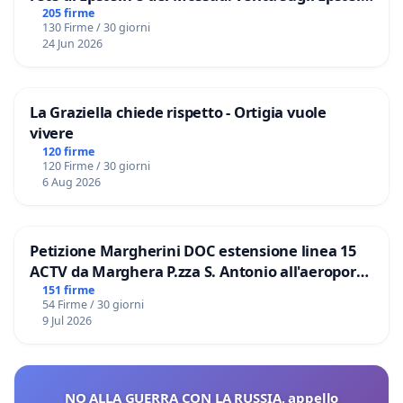
Files
205 firme
130 Firme / 30 giorni
24 Jun 2026
La Graziella chiede rispetto - Ortigia vuole
vivere
120 firme
120 Firme / 30 giorni
6 Aug 2026
Petizione Margherini DOC estensione linea 15
ACTV da Marghera P.zza S. Antonio all'aeroporto
Marco Polo tariffa a € 1,50
151 firme
54 Firme / 30 giorni
9 Jul 2026
NO ALLA GUERRA CON LA RUSSIA, appello