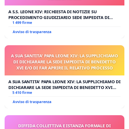
A S.S. LEONE XIV: RICHIESTA DI NOTIZIE SU
PROCEDIMENTO GIUDIZIARIO SEDE IMPEDITA DI
BENEDETTO XVI
1 499 firme
Avviso di trasparenza
A SUA SANTITA' PAPA LEONE XIV: LA SUPPLICHIAMO
DI DICHIARARE LA SEDE IMPEDITA DI BENEDETTO
XVI E/O DI FAR APRIRE IL RELATIVO PROCESSO
A SUA SANTITA' PAPA LEONE XIV: LA SUPPLICHIAMO DI
DICHIARARE LA SEDE IMPEDITA DI BENEDETTO XVI
E/O DI FAR APRIRE IL RELATIVO PROCESSO
5 410 firme
Avviso di trasparenza
DIFFIDA COLLETTIVA E ISTANZA FORMALE DI