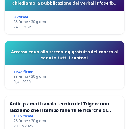
chiediamo la pubblicazione dei verbali Pfas-Pfba
sulla Pedemontana Veneta
36 firme
36 Firme / 30 giorni
24 Jul 2026
Accesso equo allo screening gratuito del cancro al
seno in tutti i cantoni
1 648 firme
33 Firme / 30 giorni
5 Jan 2026
Anticipiamo il tavolo tecnico del Trigno: non
lasciamo che il tempo rallenti le ricerche di
Domenico Racanati
1 509 firme
26 Firme / 30 giorni
20 Jun 2026