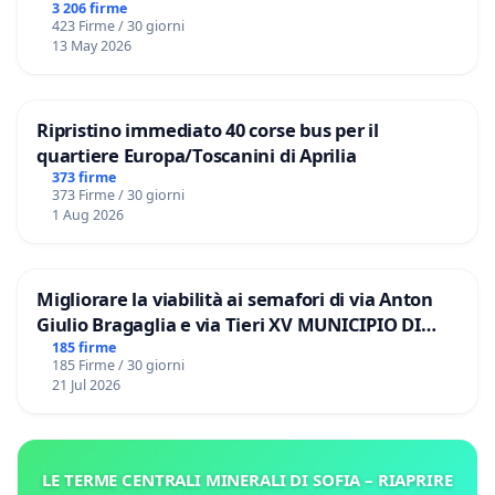
3 206 firme
423 Firme / 30 giorni
13 May 2026
Ripristino immediato 40 corse bus per il
quartiere Europa/Toscanini di Aprilia
373 firme
373 Firme / 30 giorni
1 Aug 2026
Migliorare la viabilità ai semafori di via Anton
Giulio Bragaglia e via Tieri XV MUNICIPIO DI
ROMA
185 firme
185 Firme / 30 giorni
21 Jul 2026
LE TERME CENTRALI MINERALI DI SOFIA – RIAPRIRE