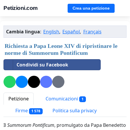
Petizioni.com
Crea una petizione
Cambia lingua
:
English
,
Español
,
Français
Richiesta a Papa Leone XIV di ripristinare le
norme di Summorum Pontificum
Condividi su Facebook
Petizione
Comunicazioni
1
Firme
Politica sulla privacy
1 578
Il
Summorum Pontificum
, promulgato da Papa Benedetto