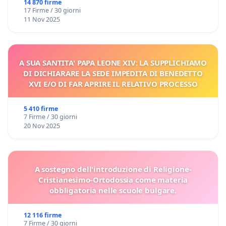
14 870 firme
17 Firme / 30 giorni
11 Nov 2025
A SUA SANTITA' PAPA LEONE XIV: LA SUPPLICHIAMO
DI DICHIARARE LA SEDE IMPEDITA DI BENEDETTO
XVI E/O DI FAR APRIRE IL RELATIVO PROCESSO
5 410 firme
7 Firme / 30 giorni
20 Nov 2025
A sostegno dell'introduzione di Religione-
Cristianesimo-Ortodossia come materia
obbligatoria nelle scuole bulgare.
12 116 firme
7 Firme / 30 giorni