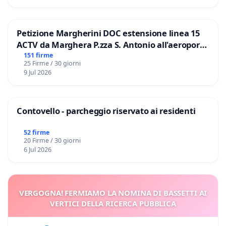
Petizione Margherini DOC estensione linea 15
ACTV da Marghera P.zza S. Antonio all'aeroporto
Marco Polo tariffa a € 1,50
151 firme
25 Firme / 30 giorni
9 Jul 2026
Contovello - parcheggio riservato ai residenti
52 firme
20 Firme / 30 giorni
6 Jul 2026
VERGOGNA! FERMIAMO LA NOMINA DI BASSETTI AI
VERTICI DELLA RICERCA PUBBLICA