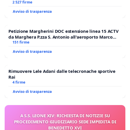
GAMBETTI
2 527 firme
Avviso di trasparenza
Petizione Margherini DOC estensione linea 15 ACTV
da Marghera P.zza S. Antonio all'aeroporto Marco
Polo tariffa a € 1,50
151 firme
Avviso di trasparenza
Rimuovere Lele Adani dalle telecronache sportive
Rai
4 firme
Avviso di trasparenza
A S.S. LEONE XIV: RICHIESTA DI NOTIZIE SU
PROCEDIMENTO GIUDIZIARIO SEDE IMPEDITA DI
BENEDETTO XVI