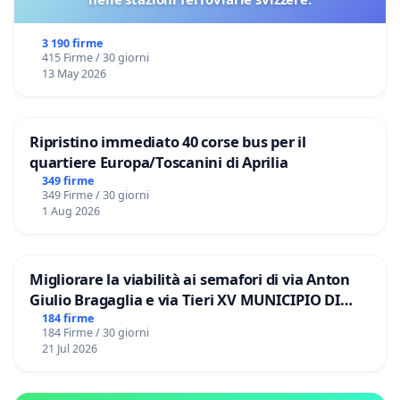
3 190 firme
415 Firme / 30 giorni
13 May 2026
Ripristino immediato 40 corse bus per il
quartiere Europa/Toscanini di Aprilia
349 firme
349 Firme / 30 giorni
1 Aug 2026
Migliorare la viabilità ai semafori di via Anton
Giulio Bragaglia e via Tieri XV MUNICIPIO DI
ROMA
184 firme
184 Firme / 30 giorni
21 Jul 2026