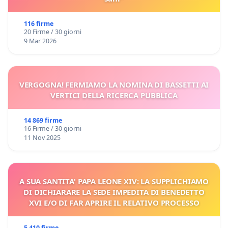
116 firme
20 Firme / 30 giorni
9 Mar 2026
VERGOGNA! FERMIAMO LA NOMINA DI BASSETTI AI
VERTICI DELLA RICERCA PUBBLICA
14 869 firme
16 Firme / 30 giorni
11 Nov 2025
A SUA SANTITA' PAPA LEONE XIV: LA SUPPLICHIAMO
DI DICHIARARE LA SEDE IMPEDITA DI BENEDETTO
XVI E/O DI FAR APRIRE IL RELATIVO PROCESSO
5 410 firme