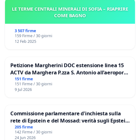
LE TERME CENTRALI MINERALI DI SOFIA – RIAPRIRE
COME BAGNO
3 507 firme
159 Firme / 30 giorni
12 Feb 2025
Petizione Margherini DOC estensione linea 15
ACTV da Marghera P.zza S. Antonio all'aeroporto
Marco Polo tariffa a € 1,50
151 firme
151 Firme / 30 giorni
9 Jul 2026
Commissione parlamentare d'inchiesta sulla
rete di Epstein e del Mossad: verità sugli Epstein
Files
205 firme
142 Firme / 30 giorni
24 Jun 2026