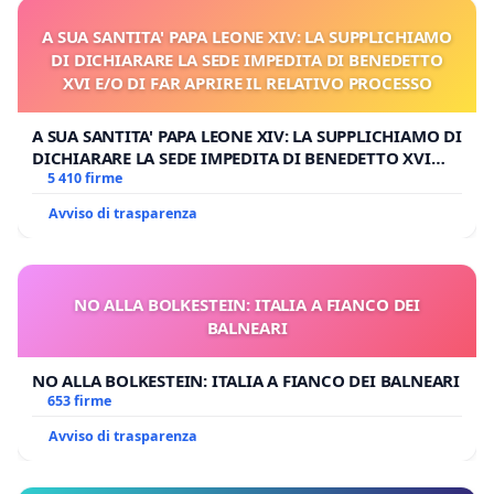
A SUA SANTITA' PAPA LEONE XIV: LA SUPPLICHIAMO
DI DICHIARARE LA SEDE IMPEDITA DI BENEDETTO
XVI E/O DI FAR APRIRE IL RELATIVO PROCESSO
A SUA SANTITA' PAPA LEONE XIV: LA SUPPLICHIAMO DI
DICHIARARE LA SEDE IMPEDITA DI BENEDETTO XVI
E/O DI FAR APRIRE IL RELATIVO PROCESSO
5 410 firme
Avviso di trasparenza
NO ALLA BOLKESTEIN: ITALIA A FIANCO DEI
BALNEARI
NO ALLA BOLKESTEIN: ITALIA A FIANCO DEI BALNEARI
653 firme
Avviso di trasparenza