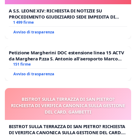
A S.S. LEONE XIV: RICHIESTA DI NOTIZIE SU
PROCEDIMENTO GIUDIZIARIO SEDE IMPEDITA DI
BENEDETTO XVI
1 499 firme
Avviso di trasparenza
Petizione Margherini DOC estensione linea 15 ACTV
da Marghera P.zza S. Antonio all'aeroporto Marco
Polo tariffa a € 1,50
151 firme
Avviso di trasparenza
BISTROT SULLA TERRAZZA DI SAN PIETRO?
RICHIESTA DI VERIFICA CANONICA SULLA GESTIONE
DEL CARD. GAMBETTI
BISTROT SULLA TERRAZZA DI SAN PIETRO? RICHIESTA
DI VERIFICA CANONICA SULLA GESTIONE DEL CARD.