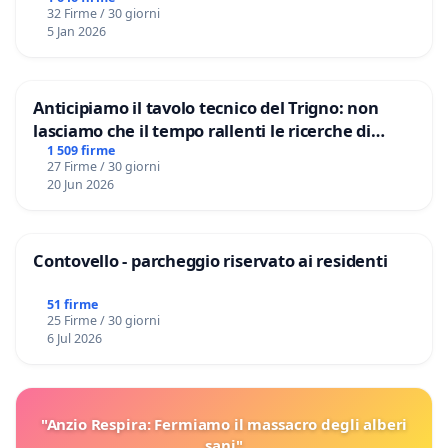
32 Firme / 30 giorni
5 Jan 2026
Anticipiamo il tavolo tecnico del Trigno: non
lasciamo che il tempo rallenti le ricerche di
Domenico Racanati
1 509 firme
27 Firme / 30 giorni
20 Jun 2026
Contovello - parcheggio riservato ai residenti
51 firme
25 Firme / 30 giorni
6 Jul 2026
"Anzio Respira: Fermiamo il massacro degli alberi
sani"