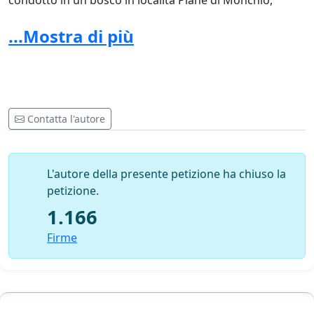
condotto in un bosco in località Piane di Monchio,
frazione di Palagano e assassinato dal commissario
...Mostra di più
politico del distaccamento partigiano con due colpi di
pistola.
Da accurati studi,
https://www.mariadinazareth.it/Martiri/martiri%20in%20i
Contatta l'autore
risultano almeno nel numero di
130 i sacerdoti
trucidati da bande partigiane fra il 1944 e il 1951
,
alcuni rimasti addirittura insepolti.
L'autore della presente petizione ha chiuso la
Questa memoria appartiene alla storia della Chiesa e
petizione.
non può essere considerata marginale.
1.166
Molte famiglie italiane portano ancora oggi il ricordo di
Firme
parenti assassinati in quel contesto. In numerosi casi
attendono ancora una piena ricostruzione storica degli
avvenimenti e un riconoscimento pubblico della loro
sofferenza.