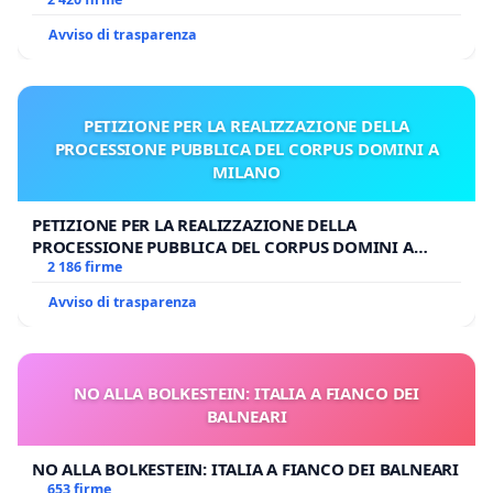
UDG)
Il can. 287 §1 impone che i chierici favoriscano sempre
Avviso di trasparenza
in sommo grado il mantenimento, fra gli uomini, della
pace e della concordia fondate sulla giustizia.
PETIZIONE PER LA REALIZZAZIONE DELLA
Il can. 386 §1 sottolinea che il Vescovo diocesano è
PROCESSIONE PUBBLICA DEL CORPUS DOMINI A
tenuto a proporre e spiegare ai fedeli le verità di fede
MILANO
che si devono credere e applicare nei costumi,
predicando personalmente con frequenza; abbia anche
PETIZIONE PER LA REALIZZAZIONE DELLA
cura che si osservino fedelmente le disposizioni dei
PROCESSIONE PUBBLICA DEL CORPUS DOMINI A
canoni che riguardano il ministero della parola,
MILANO
2 186 firme
soprattutto l'omelia e la formazione catechistica, in
Avviso di trasparenza
modo che venga offerta a tutti l'intera dottrina
cristiana.
NO ALLA BOLKESTEIN: ITALIA A FIANCO DEI
Il can. 392 §1 gli impone di vigilare poiché deve
BALNEARI
difendere l'unità della Chiesa universale, il Vescovo è
tenuto a promuovere la disciplina comune a tutta la
NO ALLA BOLKESTEIN: ITALIA A FIANCO DEI BALNEARI
Chiesa e perciò a urgere l'osservanza di tutte le leggi
653 firme