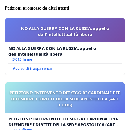
In tale contesto, la scelta di un Vescovo di aderire
Petizioni promosse da altri utenti
formalmente all’ANPI rischia di essere percepita come
un gesto che ignora o minimizza quella parte della
memoria ecclesiale rappresentata dai sacerdoti e dai
NO ALLA GUERRA CON LA RUSSIA, appello
religiosi vittime della violenza politica di stampo
dell'intellettualità libera
marxista. Il problema non riguarda le convinzioni
personali di Mons. Pompili, ma il significato oggettivo di
NO ALLA GUERRA CON LA RUSSIA, appello
un atto pubblico compiuto da un Successore degli
dell'intellettualità libera
Apostoli.
3 015 firme
Avviso di trasparenza
Il Codice di Diritto Canonico impone ai chierici un
criterio di particolare prudenza.
Il can. 285 §1 dispone che i chierici si astengano del
PETIZIONE: INTERVENTO DEI SIGG.RI CARDINALI PER
tutto da ciò che è sconveniente al proprio stato,
DIFENDERE I DIRITTI DELLA SEDE APOSTOLICA (ART.
secondo le disposizioni del diritto particolare.
3 UDG)
Il can. 285 §2 prescrive che evitino ciò che, pur non
PETIZIONE: INTERVENTO DEI SIGG.RI CARDINALI PER
essendo indecoroso, è alieno dallo stato clericale.
DIFENDERE I DIRITTI DELLA SEDE APOSTOLICA (ART. 3
2 420 firme