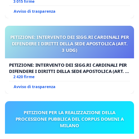
3 015 firme
Avviso di trasparenza
PETIZIONE: INTERVENTO DEI SIGG.RI CARDINALI PER
DIFENDERE I DIRITTI DELLA SEDE APOSTOLICA (ART.
3 UDG)
PETIZIONE: INTERVENTO DEI SIGG.RI CARDINALI PER
DIFENDERE I DIRITTI DELLA SEDE APOSTOLICA (ART. 3
UDG)
2 420 firme
Avviso di trasparenza
PETIZIONE PER LA REALIZZAZIONE DELLA
PROCESSIONE PUBBLICA DEL CORPUS DOMINI A
MILANO