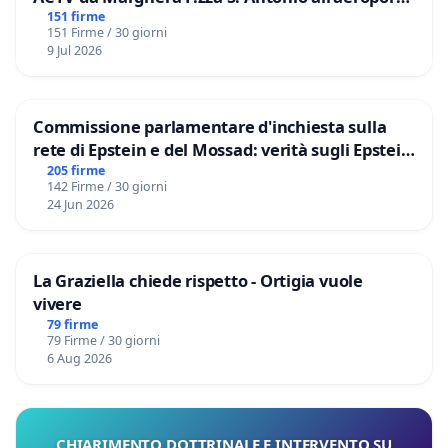
Marco Polo tariffa a € 1,50
151 firme
151 Firme / 30 giorni
9 Jul 2026
Commissione parlamentare d'inchiesta sulla
rete di Epstein e del Mossad: verità sugli Epstein
Files
205 firme
142 Firme / 30 giorni
24 Jun 2026
La Graziella chiede rispetto - Ortigia vuole
vivere
79 firme
79 Firme / 30 giorni
6 Aug 2026
CHIARIMENTO DOTTRINALE E INTERVENTO SU