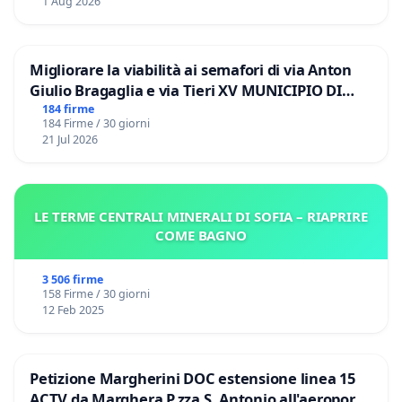
1 Aug 2026
Migliorare la viabilità ai semafori di via Anton
Giulio Bragaglia e via Tieri XV MUNICIPIO DI
ROMA
184 firme
184 Firme / 30 giorni
21 Jul 2026
LE TERME CENTRALI MINERALI DI SOFIA – RIAPRIRE
COME BAGNO
3 506 firme
158 Firme / 30 giorni
12 Feb 2025
Petizione Margherini DOC estensione linea 15
ACTV da Marghera P.zza S. Antonio all'aeroporto