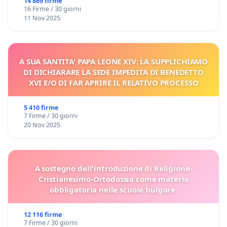
14 869 firme
16 Firme / 30 giorni
11 Nov 2025
A SUA SANTITA' PAPA LEONE XIV: LA SUPPLICHIAMO
DI DICHIARARE LA SEDE IMPEDITA DI BENEDETTO
XVI E/O DI FAR APRIRE IL RELATIVO PROCESSO
5 410 firme
7 Firme / 30 giorni
20 Nov 2025
A sostegno dell'introduzione di Religione-
Cristianesimo-Ortodossia come materia
obbligatoria nelle scuole bulgare.
12 116 firme
7 Firme / 30 giorni