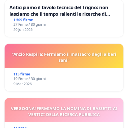
Anticipiamo il tavolo tecnico del Trigno: non
lasciamo che il tempo rallenti le ricerche di
Domenico Racanati
1 509 firme
27 Firme / 30 giorni
20 Jun 2026
"Anzio Respira: Fermiamo il massacro degli alberi
sani"
115 firme
19 Firme / 30 giorni
9 Mar 2026
VERGOGNA! FERMIAMO LA NOMINA DI BASSETTI AI
VERTICI DELLA RICERCA PUBBLICA