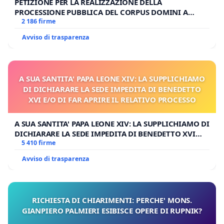
PETIZIONE PER LA REALIZZAZIONE DELLA
PROCESSIONE PUBBLICA DEL CORPUS DOMINI A
MILANO
2 186 firme
Avviso di trasparenza
A SUA SANTITA' PAPA LEONE XIV: LA SUPPLICHIAMO
DI DICHIARARE LA SEDE IMPEDITA DI BENEDETTO
XVI E/O DI FAR APRIRE IL RELATIVO PROCESSO
A SUA SANTITA' PAPA LEONE XIV: LA SUPPLICHIAMO DI
DICHIARARE LA SEDE IMPEDITA DI BENEDETTO XVI
E/O DI FAR APRIRE IL RELATIVO PROCESSO
5 410 firme
Avviso di trasparenza
RICHIESTA DI CHIARIMENTI: PERCHE' MONS.
GIANPIERO PALMIERI ESIBISCE OPERE DI RUPNIK?