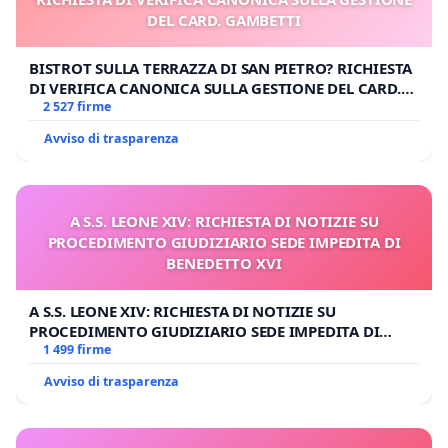
DEL CARD. GAMBETTI
BISTROT SULLA TERRAZZA DI SAN PIETRO? RICHIESTA
DI VERIFICA CANONICA SULLA GESTIONE DEL CARD.
GAMBETTI
2 527 firme
Avviso di trasparenza
A S.S. LEONE XIV: RICHIESTA DI NOTIZIE SU
PROCEDIMENTO GIUDIZIARIO SEDE IMPEDITA DI
BENEDETTO XVI
A S.S. LEONE XIV: RICHIESTA DI NOTIZIE SU
PROCEDIMENTO GIUDIZIARIO SEDE IMPEDITA DI
BENEDETTO XVI
1 499 firme
Avviso di trasparenza