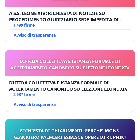
A S.S. LEONE XIV: RICHIESTA DI NOTIZIE SU
PROCEDIMENTO GIUDIZIARIO SEDE IMPEDITA DI
BENEDETTO XVI
1 499 firme
Avviso di trasparenza
DIFFIDA COLLETTIVA E ISTANZA FORMALE DI
ACCERTAMENTO CANONICO SU ELEZIONE LEONE XIV
DIFFIDA COLLETTIVA E ISTANZA FORMALE DI
ACCERTAMENTO CANONICO SU ELEZIONE LEONE XIV
2 937 firme
Avviso di trasparenza
RICHIESTA DI CHIARIMENTI: PERCHE' MONS.
GIANPIERO PALMIERI ESIBISCE OPERE DI RUPNIK?