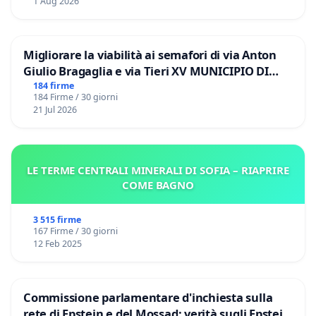
1 Aug 2026
Migliorare la viabilità ai semafori di via Anton
Giulio Bragaglia e via Tieri XV MUNICIPIO DI
ROMA
184 firme
184 Firme / 30 giorni
21 Jul 2026
LE TERME CENTRALI MINERALI DI SOFIA – RIAPRIRE
COME BAGNO
3 515 firme
167 Firme / 30 giorni
12 Feb 2025
Commissione parlamentare d'inchiesta sulla
rete di Epstein e del Mossad: verità sugli Epstein