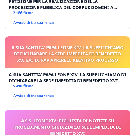
PETIZIONE PER LA REALIZZAZIONE DELLA
PROCESSIONE PUBBLICA DEL CORPUS DOMINI A
MILANO
2 186 firme
Avviso di trasparenza
A SUA SANTITA' PAPA LEONE XIV: LA SUPPLICHIAMO
DI DICHIARARE LA SEDE IMPEDITA DI BENEDETTO
XVI E/O DI FAR APRIRE IL RELATIVO PROCESSO
A SUA SANTITA' PAPA LEONE XIV: LA SUPPLICHIAMO DI
DICHIARARE LA SEDE IMPEDITA DI BENEDETTO XVI
E/O DI FAR APRIRE IL RELATIVO PROCESSO
5 410 firme
Avviso di trasparenza
A S.S. LEONE XIV: RICHIESTA DI NOTIZIE SU
PROCEDIMENTO GIUDIZIARIO SEDE IMPEDITA DI
BENEDETTO XVI