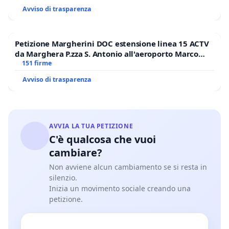
Avviso di trasparenza
Petizione Margherini DOC estensione linea 15 ACTV
da Marghera P.zza S. Antonio all'aeroporto Marco
Polo tariffa a € 1,50
151 firme
Avviso di trasparenza
AVVIA LA TUA PETIZIONE
C'è qualcosa che vuoi
cambiare?
Non avviene alcun cambiamento se si resta in
silenzio.
Inizia un movimento sociale creando una
petizione.