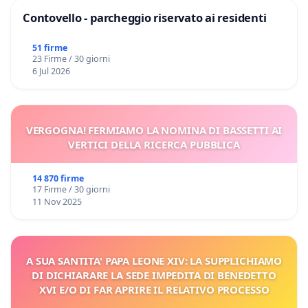
Contovello - parcheggio riservato ai residenti
51 firme
23 Firme / 30 giorni
6 Jul 2026
VERGOGNA! FERMIAMO LA NOMINA DI BASSETTI AI
VERTICI DELLA RICERCA PUBBLICA
14 870 firme
17 Firme / 30 giorni
11 Nov 2025
A SUA SANTITA' PAPA LEONE XIV: LA SUPPLICHIAMO
DI DICHIARARE LA SEDE IMPEDITA DI BENEDETTO
XVI E/O DI FAR APRIRE IL RELATIVO PROCESSO