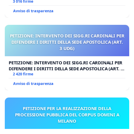
3 016 firme
Avviso di trasparenza
PETIZIONE: INTERVENTO DEI SIGG.RI CARDINALI PER
DIFENDERE I DIRITTI DELLA SEDE APOSTOLICA (ART.
3 UDG)
PETIZIONE: INTERVENTO DEI SIGG.RI CARDINALI PER
DIFENDERE I DIRITTI DELLA SEDE APOSTOLICA (ART. 3
UDG)
2 420 firme
Avviso di trasparenza
PETIZIONE PER LA REALIZZAZIONE DELLA
PROCESSIONE PUBBLICA DEL CORPUS DOMINI A
MILANO