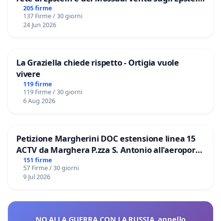
Files
205 firme
137 Firme / 30 giorni
24 Jun 2026
La Graziella chiede rispetto - Ortigia vuole
vivere
119 firme
119 Firme / 30 giorni
6 Aug 2026
Petizione Margherini DOC estensione linea 15
ACTV da Marghera P.zza S. Antonio all'aeroporto
Marco Polo tariffa a € 1,50
151 firme
57 Firme / 30 giorni
9 Jul 2026
NO ALLA GUERRA CON LA RUSSIA, appello