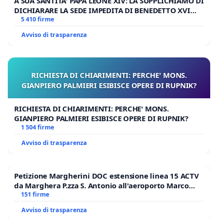
A SUA SANTITA' PAPA LEONE XIV: LA SUPPLICHIAMO DI
DICHIARARE LA SEDE IMPEDITA DI BENEDETTO XVI
E/O DI FAR APRIRE IL RELATIVO PROCESSO
5 410 firme
Avviso di trasparenza
RICHIESTA DI CHIARIMENTI: PERCHE' MONS.
GIANPIERO PALMIERI ESIBISCE OPERE DI RUPNIK?
RICHIESTA DI CHIARIMENTI: PERCHE' MONS.
GIANPIERO PALMIERI ESIBISCE OPERE DI RUPNIK?
1 504 firme
Avviso di trasparenza
Petizione Margherini DOC estensione linea 15 ACTV
da Marghera P.zza S. Antonio all'aeroporto Marco
Polo tariffa a € 1,50
151 firme
Avviso di trasparenza