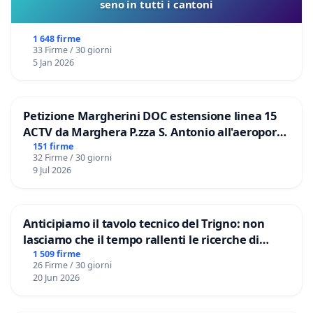
seno in tutti i cantoni
1 648 firme
33 Firme / 30 giorni
5 Jan 2026
Petizione Margherini DOC estensione linea 15
ACTV da Marghera P.zza S. Antonio all'aeroporto
Marco Polo tariffa a € 1,50
151 firme
32 Firme / 30 giorni
9 Jul 2026
Anticipiamo il tavolo tecnico del Trigno: non
lasciamo che il tempo rallenti le ricerche di
Domenico Racanati
1 509 firme
26 Firme / 30 giorni
20 Jun 2026