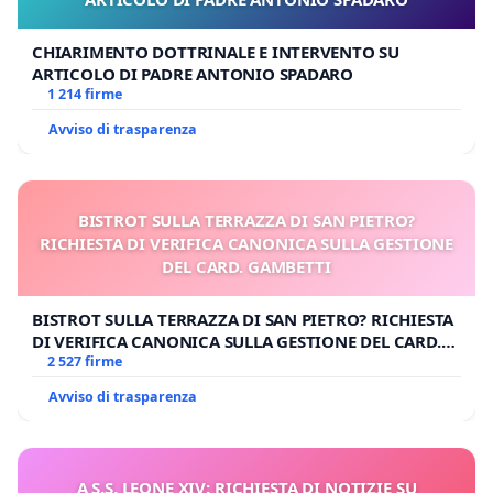
CHIARIMENTO DOTTRINALE E INTERVENTO SU
ARTICOLO DI PADRE ANTONIO SPADARO
1 214 firme
Avviso di trasparenza
BISTROT SULLA TERRAZZA DI SAN PIETRO?
RICHIESTA DI VERIFICA CANONICA SULLA GESTIONE
DEL CARD. GAMBETTI
BISTROT SULLA TERRAZZA DI SAN PIETRO? RICHIESTA
DI VERIFICA CANONICA SULLA GESTIONE DEL CARD.
GAMBETTI
2 527 firme
Avviso di trasparenza
A S.S. LEONE XIV: RICHIESTA DI NOTIZIE SU