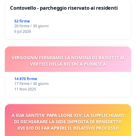
Contovello - parcheggio riservato ai residenti
52 firme
20 Firme / 30 giorni
6 Jul 2026
VERGOGNA! FERMIAMO LA NOMINA DI BASSETTI AI
VERTICI DELLA RICERCA PUBBLICA
14 870 firme
17 Firme / 30 giorni
11 Nov 2025
A SUA SANTITA' PAPA LEONE XIV: LA SUPPLICHIAMO
DI DICHIARARE LA SEDE IMPEDITA DI BENEDETTO
XVI E/O DI FAR APRIRE IL RELATIVO PROCESSO