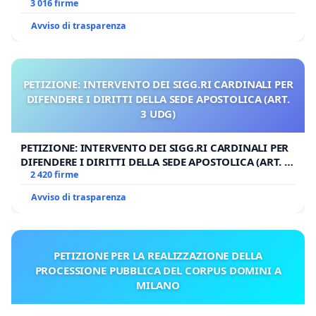
3 016 firme
Avviso di trasparenza
PETIZIONE: INTERVENTO DEI SIGG.RI CARDINALI PER
DIFENDERE I DIRITTI DELLA SEDE APOSTOLICA (ART.
3 UDG)
PETIZIONE: INTERVENTO DEI SIGG.RI CARDINALI PER
DIFENDERE I DIRITTI DELLA SEDE APOSTOLICA (ART. 3
UDG)
2 420 firme
Avviso di trasparenza
PETIZIONE PER LA REALIZZAZIONE DELLA
PROCESSIONE PUBBLICA DEL CORPUS DOMINI A
MILANO