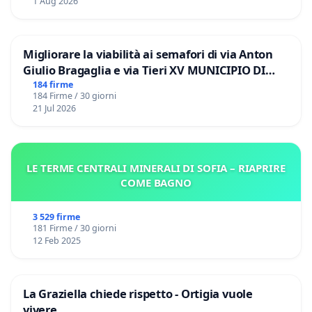
1 Aug 2026
Migliorare la viabilità ai semafori di via Anton
Giulio Bragaglia e via Tieri XV MUNICIPIO DI
ROMA
184 firme
184 Firme / 30 giorni
21 Jul 2026
LE TERME CENTRALI MINERALI DI SOFIA – RIAPRIRE
COME BAGNO
3 529 firme
181 Firme / 30 giorni
12 Feb 2025
La Graziella chiede rispetto - Ortigia vuole
vivere