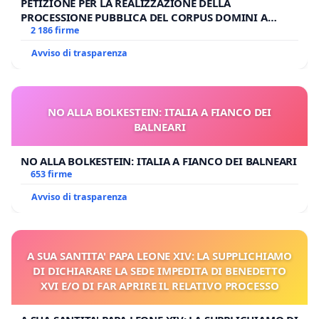
PETIZIONE PER LA REALIZZAZIONE DELLA
PROCESSIONE PUBBLICA DEL CORPUS DOMINI A
MILANO
2 186 firme
Avviso di trasparenza
NO ALLA BOLKESTEIN: ITALIA A FIANCO DEI
BALNEARI
NO ALLA BOLKESTEIN: ITALIA A FIANCO DEI BALNEARI
653 firme
Avviso di trasparenza
A SUA SANTITA' PAPA LEONE XIV: LA SUPPLICHIAMO
DI DICHIARARE LA SEDE IMPEDITA DI BENEDETTO
XVI E/O DI FAR APRIRE IL RELATIVO PROCESSO