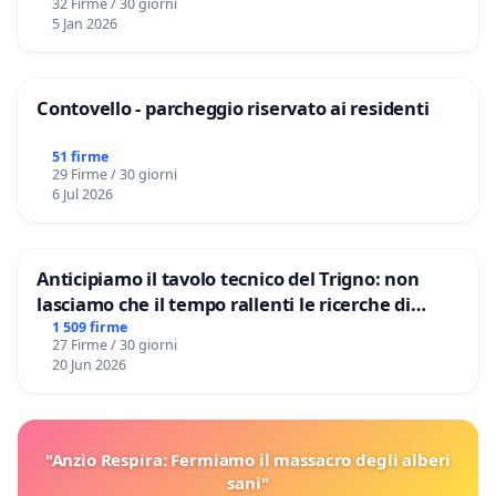
32 Firme / 30 giorni
5 Jan 2026
Contovello - parcheggio riservato ai residenti
51 firme
29 Firme / 30 giorni
6 Jul 2026
Anticipiamo il tavolo tecnico del Trigno: non
lasciamo che il tempo rallenti le ricerche di
Domenico Racanati
1 509 firme
27 Firme / 30 giorni
20 Jun 2026
"Anzio Respira: Fermiamo il massacro degli alberi
sani"