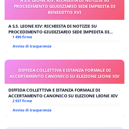
PROCEDIMENTO GIUDIZIARIO SEDE IMPEDITA DI
BENEDETTO XVI
A S.S. LEONE XIV: RICHIESTA DI NOTIZIE SU
PROCEDIMENTO GIUDIZIARIO SEDE IMPEDITA DI
BENEDETTO XVI
1 499 firme
Avviso di trasparenza
DIFFIDA COLLETTIVA E ISTANZA FORMALE DI
ACCERTAMENTO CANONICO SU ELEZIONE LEONE XIV
DIFFIDA COLLETTIVA E ISTANZA FORMALE DI
ACCERTAMENTO CANONICO SU ELEZIONE LEONE XIV
2 937 firme
Avviso di trasparenza