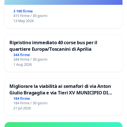
3 190 firme
415 Firme / 30 giorni
13 May 2026
Ripristino immediato 40 corse bus per il
quartiere Europa/Toscanini di Aprilia
344 firme
344 Firme / 30 giorni
1 Aug 2026
Migliorare la viabilità ai semafori di via Anton
Giulio Bragaglia e via Tieri XV MUNICIPIO DI
ROMA
184 firme
184 Firme / 30 giorni
21 Jul 2026