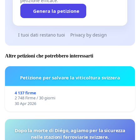
petizione efficace.
Genera la petizione
I tuoi dati restano tuoi
Privacy by design
Altre petizioni che potrebbero interessarti
Petizione per salvare la viticoltura svizzera
4 137 firme
2 748 Firme / 30 giorni
30 Apr 2026
Dopo la morte di Diégo, agiamo per la sicurezza
nelle stazioni ferroviarie svizzere.