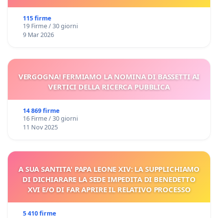
115 firme
19 Firme / 30 giorni
9 Mar 2026
VERGOGNA! FERMIAMO LA NOMINA DI BASSETTI AI
VERTICI DELLA RICERCA PUBBLICA
14 869 firme
16 Firme / 30 giorni
11 Nov 2025
A SUA SANTITA' PAPA LEONE XIV: LA SUPPLICHIAMO
DI DICHIARARE LA SEDE IMPEDITA DI BENEDETTO
XVI E/O DI FAR APRIRE IL RELATIVO PROCESSO
5 410 firme