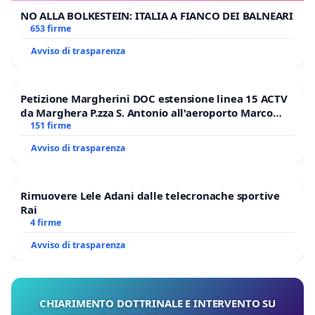
NO ALLA BOLKESTEIN: ITALIA A FIANCO DEI BALNEARI
653 firme
Avviso di trasparenza
Petizione Margherini DOC estensione linea 15 ACTV
da Marghera P.zza S. Antonio all'aeroporto Marco
Polo tariffa a € 1,50
151 firme
Avviso di trasparenza
Rimuovere Lele Adani dalle telecronache sportive
Rai
4 firme
Avviso di trasparenza
CHIARIMENTO DOTTRINALE E INTERVENTO SU