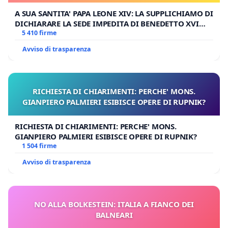
A SUA SANTITA' PAPA LEONE XIV: LA SUPPLICHIAMO DI
DICHIARARE LA SEDE IMPEDITA DI BENEDETTO XVI
E/O DI FAR APRIRE IL RELATIVO PROCESSO
5 410 firme
Avviso di trasparenza
RICHIESTA DI CHIARIMENTI: PERCHE' MONS.
GIANPIERO PALMIERI ESIBISCE OPERE DI RUPNIK?
RICHIESTA DI CHIARIMENTI: PERCHE' MONS.
GIANPIERO PALMIERI ESIBISCE OPERE DI RUPNIK?
1 504 firme
Avviso di trasparenza
NO ALLA BOLKESTEIN: ITALIA A FIANCO DEI
BALNEARI