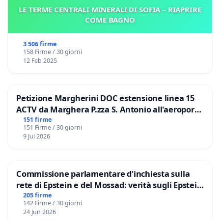
LE TERME CENTRALI MINERALI DI SOFIA – RIAPRIRE
COME BAGNO
3 506 firme
158 Firme / 30 giorni
12 Feb 2025
Petizione Margherini DOC estensione linea 15
ACTV da Marghera P.zza S. Antonio all'aeroporto
Marco Polo tariffa a € 1,50
151 firme
151 Firme / 30 giorni
9 Jul 2026
Commissione parlamentare d'inchiesta sulla
rete di Epstein e del Mossad: verità sugli Epstein
Files
205 firme
142 Firme / 30 giorni
24 Jun 2026