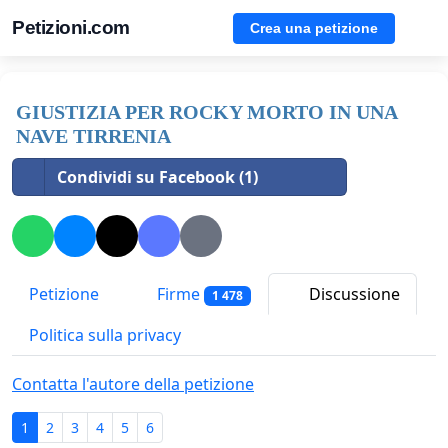
Petizioni.com
Crea una petizione
GIUSTIZIA PER ROCKY MORTO IN UNA
NAVE TIRRENIA
Condividi su Facebook (1)
Petizione
Firme
Discussione
1 478
Politica sulla privacy
Contatta l'autore della petizione
1
2
3
4
5
6