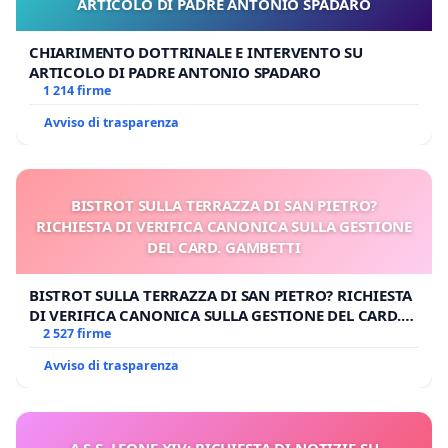
ARTICOLO DI PADRE ANTONIO SPADARO
CHIARIMENTO DOTTRINALE E INTERVENTO SU
ARTICOLO DI PADRE ANTONIO SPADARO
1 214 firme
Avviso di trasparenza
BISTROT SULLA TERRAZZA DI SAN PIETRO?
RICHIESTA DI VERIFICA CANONICA SULLA GESTIONE
DEL CARD. GAMBETTI
BISTROT SULLA TERRAZZA DI SAN PIETRO? RICHIESTA
DI VERIFICA CANONICA SULLA GESTIONE DEL CARD.
GAMBETTI
2 527 firme
Avviso di trasparenza
A S.S. LEONE XIV: RICHIESTA DI NOTIZIE SU