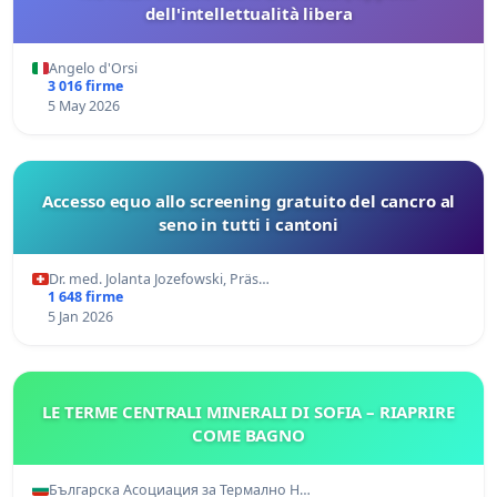
dell'intellettualità libera
Angelo d'Orsi
3 016 firme
5 May 2026
Accesso equo allo screening gratuito del cancro al
seno in tutti i cantoni
Dr. med. Jolanta Jozefowski, Präs…
1 648 firme
5 Jan 2026
LE TERME CENTRALI MINERALI DI SOFIA – RIAPRIRE
COME BAGNO
Българска Асоциация за Термално Н…