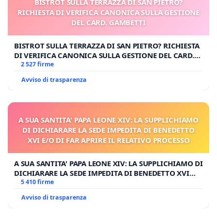
BISTROT SULLA TERRAZZA DI SAN PIETRO?
RICHIESTA DI VERIFICA CANONICA SULLA GESTIONE
DEL CARD. GAMBETTI
BISTROT SULLA TERRAZZA DI SAN PIETRO? RICHIESTA
DI VERIFICA CANONICA SULLA GESTIONE DEL CARD.
GAMBETTI
2 527 firme
Avviso di trasparenza
A SUA SANTITA' PAPA LEONE XIV: LA SUPPLICHIAMO
DI DICHIARARE LA SEDE IMPEDITA DI BENEDETTO
XVI E/O DI FAR APRIRE IL RELATIVO PROCESSO
A SUA SANTITA' PAPA LEONE XIV: LA SUPPLICHIAMO DI
DICHIARARE LA SEDE IMPEDITA DI BENEDETTO XVI
E/O DI FAR APRIRE IL RELATIVO PROCESSO
5 410 firme
Avviso di trasparenza