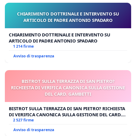
CHIARIMENTO DOTTRINALE E INTERVENTO SU
ARTICOLO DI PADRE ANTONIO SPADARO
CHIARIMENTO DOTTRINALE E INTERVENTO SU
ARTICOLO DI PADRE ANTONIO SPADARO
1 214 firme
Avviso di trasparenza
BISTROT SULLA TERRAZZA DI SAN PIETRO?
RICHIESTA DI VERIFICA CANONICA SULLA GESTIONE
DEL CARD. GAMBETTI
BISTROT SULLA TERRAZZA DI SAN PIETRO? RICHIESTA
DI VERIFICA CANONICA SULLA GESTIONE DEL CARD.
GAMBETTI
2 527 firme
Avviso di trasparenza