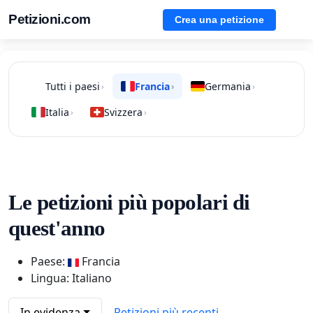
Petizioni.com
Crea una petizione
Tutti i paesi
Francia
Germania
›
›
›
Italia
Svizzera
›
›
Le petizioni più popolari di
quest'anno
Paese:
Francia
Lingua: Italiano
In evidenza
Petizioni più recenti