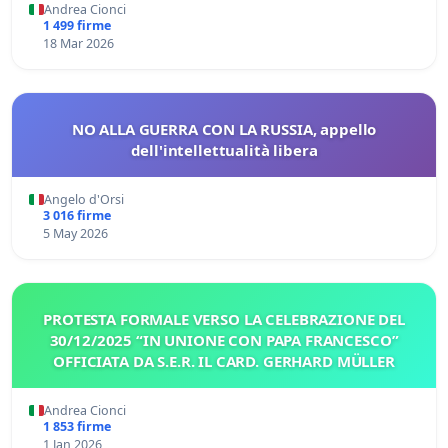
Andrea Cionci
1 499 firme
18 Mar 2026
NO ALLA GUERRA CON LA RUSSIA, appello
dell'intellettualità libera
Angelo d'Orsi
3 016 firme
5 May 2026
PROTESTA FORMALE VERSO LA CELEBRAZIONE DEL
30/12/2025 “IN UNIONE CON PAPA FRANCESCO”
OFFICIATA DA S.E.R. IL CARD. GERHARD MÜLLER
Andrea Cionci
1 853 firme
1 Jan 2026