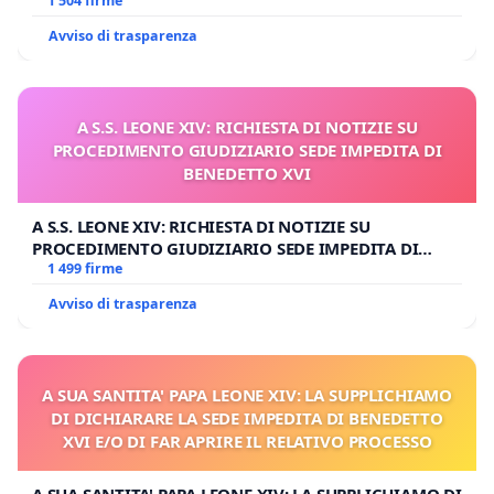
1 504 firme
Avviso di trasparenza
A S.S. LEONE XIV: RICHIESTA DI NOTIZIE SU
PROCEDIMENTO GIUDIZIARIO SEDE IMPEDITA DI
BENEDETTO XVI
A S.S. LEONE XIV: RICHIESTA DI NOTIZIE SU
PROCEDIMENTO GIUDIZIARIO SEDE IMPEDITA DI
BENEDETTO XVI
1 499 firme
Avviso di trasparenza
A SUA SANTITA' PAPA LEONE XIV: LA SUPPLICHIAMO
DI DICHIARARE LA SEDE IMPEDITA DI BENEDETTO
XVI E/O DI FAR APRIRE IL RELATIVO PROCESSO