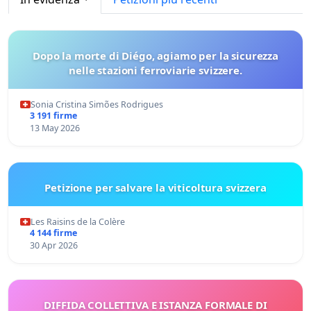
Dopo la morte di Diégo, agiamo per la sicurezza
nelle stazioni ferroviarie svizzere.
Sonia Cristina Simões Rodrigues
3 191 firme
13 May 2026
Petizione per salvare la viticoltura svizzera
Les Raisins de la Colère
4 144 firme
30 Apr 2026
DIFFIDA COLLETTIVA E ISTANZA FORMALE DI