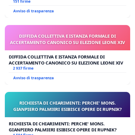
Polo tariffa a € 1,50
151 firme
Avviso di trasparenza
DIFFIDA COLLETTIVA E ISTANZA FORMALE DI
ACCERTAMENTO CANONICO SU ELEZIONE LEONE XIV
DIFFIDA COLLETTIVA E ISTANZA FORMALE DI
ACCERTAMENTO CANONICO SU ELEZIONE LEONE XIV
2 937 firme
Avviso di trasparenza
RICHIESTA DI CHIARIMENTI: PERCHE' MONS.
GIANPIERO PALMIERI ESIBISCE OPERE DI RUPNIK?
RICHIESTA DI CHIARIMENTI: PERCHE' MONS.
GIANPIERO PALMIERI ESIBISCE OPERE DI RUPNIK?