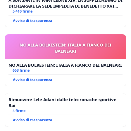
A SUA SANTITA' PAPA LEONE XIV: LA SUPPLICHIAMO DI
DICHIARARE LA SEDE IMPEDITA DI BENEDETTO XVI
E/O DI FAR APRIRE IL RELATIVO PROCESSO
5 410 firme
Avviso di trasparenza
NO ALLA BOLKESTEIN: ITALIA A FIANCO DEI
BALNEARI
NO ALLA BOLKESTEIN: ITALIA A FIANCO DEI BALNEARI
653 firme
Avviso di trasparenza
Rimuovere Lele Adani dalle telecronache sportive
Rai
4 firme
Avviso di trasparenza