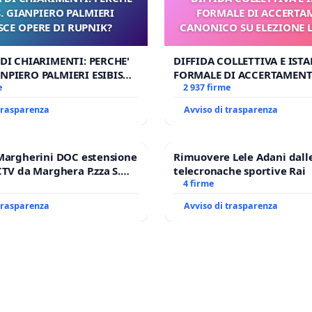
 GIANPIERO PALMIERI
FORMALE DI ACCERT
SCE OPERE DI RUPNIK?
CANONICO SU ELEZIONE 
 DI CHIARIMENTI: PERCHE'
DIFFIDA COLLETTIVA E IST
NPIERO PALMIERI ESIBISCE
FORMALE DI ACCERTAMEN
RUPNIK?
e
CANONICO SU ELEZIONE LE
2 937 firme
 trasparenza
Avviso di trasparenza
Margherini DOC estensione
Rimuovere Lele Adani dall
CTV da Marghera P.zza S.
telecronache sportive Rai
l'aeroporto Marco Polo
4 firme
 1,50
 trasparenza
Avviso di trasparenza