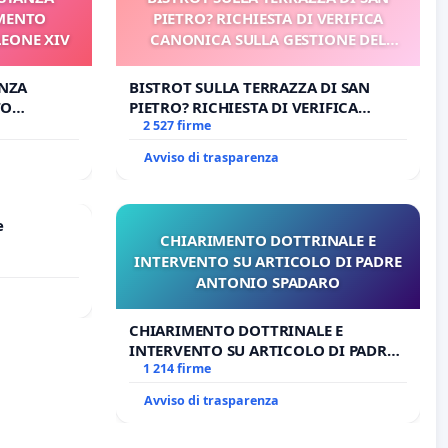
AMENTO
PIETRO? RICHIESTA DI VERIFICA
LEONE XIV
CANONICA SULLA GESTIONE DEL
CARD. GAMBETTI
ANZA
BISTROT SULLA TERRAZZA DI SAN
TO
PIETRO? RICHIESTA DI VERIFICA
ONE XIV
CANONICA SULLA GESTIONE DEL
2 527 firme
CARD. GAMBETTI
Avviso di trasparenza
e
CHIARIMENTO DOTTRINALE E
INTERVENTO SU ARTICOLO DI PADRE
ANTONIO SPADARO
CHIARIMENTO DOTTRINALE E
INTERVENTO SU ARTICOLO DI PADRE
ANTONIO SPADARO
1 214 firme
Avviso di trasparenza