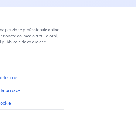
una petizione professionale online
zionate dai media tutti i giorni,
l pubblico e da coloro che
petizione
lla privacy
cookie