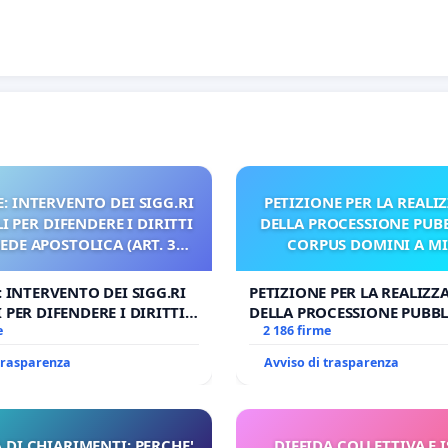
: INTERVENTO DEI SIGG.RI
PETIZIONE PER LA REALI
 PER DIFENDERE I DIRITTI
DELLA PROCESSIONE PUBB
SEDE APOSTOLICA (ART. 3
CORPUS DOMINI A M
UDG)
: INTERVENTO DEI SIGG.RI
PETIZIONE PER LA REALIZZ
 PER DIFENDERE I DIRITTI
DELLA PROCESSIONE PUBBL
E APOSTOLICA (ART. 3 UDG)
e
CORPUS DOMINI A MILAN
2 186 firme
 trasparenza
Avviso di trasparenza
 DI CHIARIMENTI: PERCHE'
DIFFIDA COLLETTIVA E 