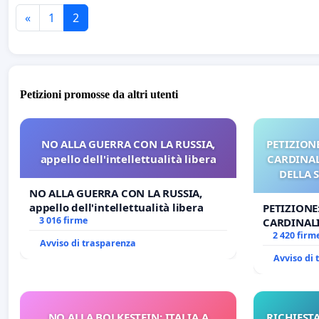
«
1
2
Petizioni promosse da altri utenti
NO ALLA GUERRA CON LA RUSSIA,
PETIZIONE
appello dell'intellettualità libera
CARDINALI
DELLA 
NO ALLA GUERRA CON LA RUSSIA,
appello dell'intellettualità libera
PETIZIONE
3 016 firme
CARDINALI
DELLA SED
2 420 firm
Avviso di trasparenza
Avviso di
NO ALLA BOLKESTEIN: ITALIA A
RICHIESTA