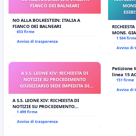
FIANCO DEI BALNEARI
MONS.
ESIBI
NO ALLA BOLKESTEIN: ITALIA A
FIANCO DEI BALNEARI
RICHIESTA
653 firme
MONS. GIA
OPERE DI 
1 504 firm
Avviso di trasparenza
Avviso di
Petizione 
A S.S. LEONE XIV: RICHIESTA DI
linea 15 A
NOTIZIE SU PROCEDIMENTO
Antonio al
151 firme
GIUDIZIARIO SEDE IMPEDITA DI
tariffa a €
Avviso di
BENEDETTO XVI
A S.S. LEONE XIV: RICHIESTA DI
NOTIZIE SU PROCEDIMENTO
GIUDIZIARIO SEDE IMPEDITA DI
1 499 firme
BENEDETTO XVI
Avviso di trasparenza