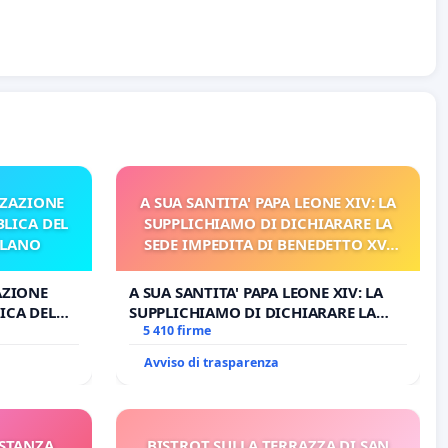
ZZAZIONE
A SUA SANTITA' PAPA LEONE XIV: LA
LICA DEL
SUPPLICHIAMO DI DICHIARARE LA
ILANO
SEDE IMPEDITA DI BENEDETTO XVI
E/O DI FAR APRIRE IL RELATIVO
PROCESSO
AZIONE
A SUA SANTITA' PAPA LEONE XIV: LA
ICA DEL
SUPPLICHIAMO DI DICHIARARE LA
O
SEDE IMPEDITA DI BENEDETTO XVI E/O
5 410 firme
DI FAR APRIRE IL RELATIVO PROCESSO
Avviso di trasparenza
ISTANZA
BISTROT SULLA TERRAZZA DI SAN