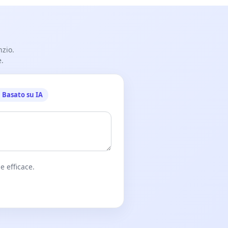
nzio.
e.
Basato su IA
e efficace.