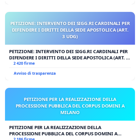
PETIZIONE: INTERVENTO DEI SIGG.RI CARDINALI PER
DIFENDERE I DIRITTI DELLA SEDE APOSTOLICA (ART.
3 UDG)
PETIZIONE: INTERVENTO DEI SIGG.RI CARDINALI PER
DIFENDERE I DIRITTI DELLA SEDE APOSTOLICA (ART. 3
UDG)
2 420 firme
Avviso di trasparenza
PETIZIONE PER LA REALIZZAZIONE DELLA
PROCESSIONE PUBBLICA DEL CORPUS DOMINI A
MILANO
PETIZIONE PER LA REALIZZAZIONE DELLA
PROCESSIONE PUBBLICA DEL CORPUS DOMINI A
MILANO
2 186 firme