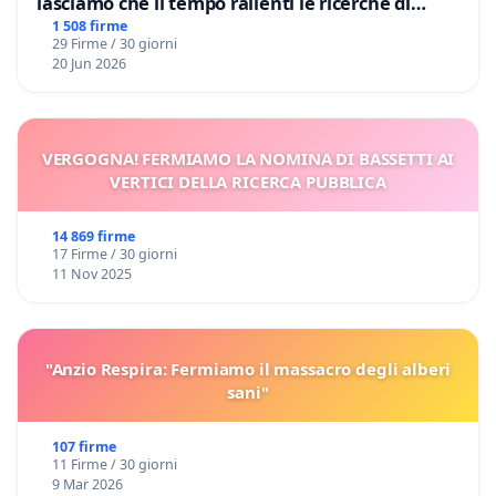
lasciamo che il tempo rallenti le ricerche di
Domenico Racanati
1 508 firme
29 Firme / 30 giorni
20 Jun 2026
VERGOGNA! FERMIAMO LA NOMINA DI BASSETTI AI
VERTICI DELLA RICERCA PUBBLICA
14 869 firme
17 Firme / 30 giorni
11 Nov 2025
"Anzio Respira: Fermiamo il massacro degli alberi
sani"
107 firme
11 Firme / 30 giorni
9 Mar 2026