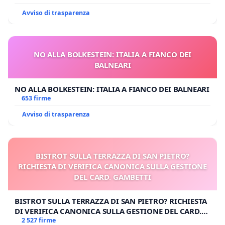
Avviso di trasparenza
NO ALLA BOLKESTEIN: ITALIA A FIANCO DEI
BALNEARI
NO ALLA BOLKESTEIN: ITALIA A FIANCO DEI BALNEARI
653 firme
Avviso di trasparenza
BISTROT SULLA TERRAZZA DI SAN PIETRO?
RICHIESTA DI VERIFICA CANONICA SULLA GESTIONE
DEL CARD. GAMBETTI
BISTROT SULLA TERRAZZA DI SAN PIETRO? RICHIESTA
DI VERIFICA CANONICA SULLA GESTIONE DEL CARD.
GAMBETTI
2 527 firme