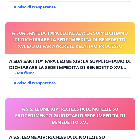
Avviso di trasparenza
A SUA SANTITA' PAPA LEONE XIV: LA SUPPLICHIAMO
DI DICHIARARE LA SEDE IMPEDITA DI BENEDETTO
XVI E/O DI FAR APRIRE IL RELATIVO PROCESSO
A SUA SANTITA' PAPA LEONE XIV: LA SUPPLICHIAMO DI
DICHIARARE LA SEDE IMPEDITA DI BENEDETTO XVI
E/O DI FAR APRIRE IL RELATIVO PROCESSO
5 410 firme
Avviso di trasparenza
A S.S. LEONE XIV: RICHIESTA DI NOTIZIE SU
PROCEDIMENTO GIUDIZIARIO SEDE IMPEDITA DI
BENEDETTO XVI
A S.S. LEONE XIV: RICHIESTA DI NOTIZIE SU