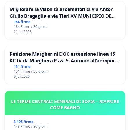
Migliorare la viabilità ai semafori di via Anton
Giulio Bragaglia e via Tieri XV MUNICIPIO DI
ROMA
184 firme
184 Firme / 30 giorni
21 Jul 2026
Petizione Margherini DOC estensione linea 15
ACTV da Marghera P.zza S. Antonio all'aeroporto
Marco Polo tariffa a € 1,50
151 firme
151 Firme / 30 giorni
9 Jul 2026
LE TERME CENTRALI MINERALI DI SOFIA – RIAPRIRE
COME BAGNO
3 495 firme
148 Firme / 30 giorni