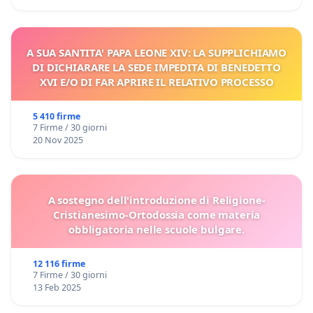
A SUA SANTITA' PAPA LEONE XIV: LA SUPPLICHIAMO
DI DICHIARARE LA SEDE IMPEDITA DI BENEDETTO
XVI E/O DI FAR APRIRE IL RELATIVO PROCESSO
5 410 firme
7 Firme / 30 giorni
20 Nov 2025
A sostegno dell'introduzione di Religione-
Cristianesimo-Ortodossia come materia
obbligatoria nelle scuole bulgare.
12 116 firme
7 Firme / 30 giorni
13 Feb 2025