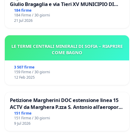
Giulio Bragaglia e via Tieri XV MUNICIPIO DI
ROMA
184 firme
184 Firme / 30 giorni
21 Jul 2026
LE TERME CENTRALI MINERALI DI SOFIA – RIAPRIRE
COME BAGNO
3 507 firme
159 Firme / 30 giorni
12 Feb 2025
Petizione Margherini DOC estensione linea 15
ACTV da Marghera P.zza S. Antonio all'aeroporto
Marco Polo tariffa a € 1,50
151 firme
151 Firme / 30 giorni
9 Jul 2026