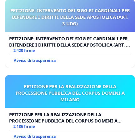
PETIZIONE: INTERVENTO DEI SIGG.RI CARDINALI PER
DIFENDERE I DIRITTI DELLA SEDE APOSTOLICA (ART.
3 UDG)
PETIZIONE: INTERVENTO DEI SIGG.RI CARDINALI PER
DIFENDERE I DIRITTI DELLA SEDE APOSTOLICA (ART. 3
UDG)
2 420 firme
Avviso di trasparenza
PETIZIONE PER LA REALIZZAZIONE DELLA
PROCESSIONE PUBBLICA DEL CORPUS DOMINI A
MILANO
PETIZIONE PER LA REALIZZAZIONE DELLA
PROCESSIONE PUBBLICA DEL CORPUS DOMINI A
MILANO
2 186 firme
Avviso di trasparenza