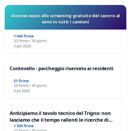
Accesso equo allo screening gratuito del cancro al
seno in tutti i cantoni
1 646 firme
32 Firme / 30 giorni
5 Jan 2026
Contovello - parcheggio riservato ai residenti
51 firme
29 Firme / 30 giorni
6 Jul 2026
Anticipiamo il tavolo tecnico del Trigno: non
lasciamo che il tempo rallenti le ricerche di
Domenico Racanati
1 509 firme
27 Firme / 30 giorni