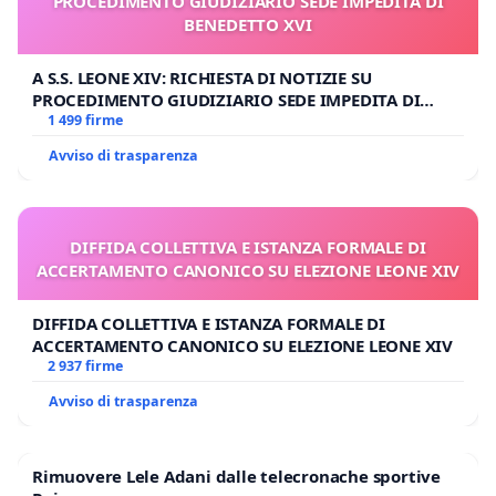
PROCEDIMENTO GIUDIZIARIO SEDE IMPEDITA DI
BENEDETTO XVI
A S.S. LEONE XIV: RICHIESTA DI NOTIZIE SU
PROCEDIMENTO GIUDIZIARIO SEDE IMPEDITA DI
BENEDETTO XVI
1 499 firme
Avviso di trasparenza
DIFFIDA COLLETTIVA E ISTANZA FORMALE DI
ACCERTAMENTO CANONICO SU ELEZIONE LEONE XIV
DIFFIDA COLLETTIVA E ISTANZA FORMALE DI
ACCERTAMENTO CANONICO SU ELEZIONE LEONE XIV
2 937 firme
Avviso di trasparenza
Rimuovere Lele Adani dalle telecronache sportive