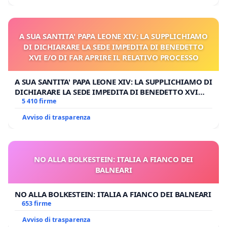
A SUA SANTITA' PAPA LEONE XIV: LA SUPPLICHIAMO
DI DICHIARARE LA SEDE IMPEDITA DI BENEDETTO
XVI E/O DI FAR APRIRE IL RELATIVO PROCESSO
A SUA SANTITA' PAPA LEONE XIV: LA SUPPLICHIAMO DI
DICHIARARE LA SEDE IMPEDITA DI BENEDETTO XVI
E/O DI FAR APRIRE IL RELATIVO PROCESSO
5 410 firme
Avviso di trasparenza
NO ALLA BOLKESTEIN: ITALIA A FIANCO DEI
BALNEARI
NO ALLA BOLKESTEIN: ITALIA A FIANCO DEI BALNEARI
653 firme
Avviso di trasparenza