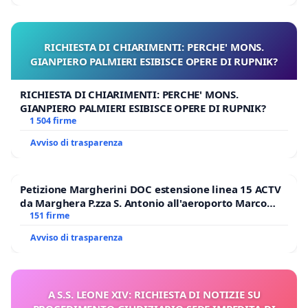
RICHIESTA DI CHIARIMENTI: PERCHE' MONS.
GIANPIERO PALMIERI ESIBISCE OPERE DI RUPNIK?
RICHIESTA DI CHIARIMENTI: PERCHE' MONS.
GIANPIERO PALMIERI ESIBISCE OPERE DI RUPNIK?
1 504 firme
Avviso di trasparenza
Petizione Margherini DOC estensione linea 15 ACTV
da Marghera P.zza S. Antonio all'aeroporto Marco
Polo tariffa a € 1,50
151 firme
Avviso di trasparenza
A S.S. LEONE XIV: RICHIESTA DI NOTIZIE SU