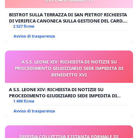
BISTROT SULLA TERRAZZA DI SAN PIETRO? RICHIESTA
DI VERIFICA CANONICA SULLA GESTIONE DEL CARD.
GAMBETTI
2 527 firme
Avviso di trasparenza
A S.S. LEONE XIV: RICHIESTA DI NOTIZIE SU
PROCEDIMENTO GIUDIZIARIO SEDE IMPEDITA DI
BENEDETTO XVI
A S.S. LEONE XIV: RICHIESTA DI NOTIZIE SU
PROCEDIMENTO GIUDIZIARIO SEDE IMPEDITA DI
BENEDETTO XVI
1 499 firme
Avviso di trasparenza
DIFFIDA COLLETTIVA E ISTANZA FORMALE DI