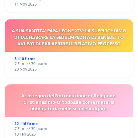
11 Nov 2025
A SUA SANTITA' PAPA LEONE XIV: LA SUPPLICHIAMO
DI DICHIARARE LA SEDE IMPEDITA DI BENEDETTO
XVI E/O DI FAR APRIRE IL RELATIVO PROCESSO
5 410 firme
7 Firme / 30 giorni
20 Nov 2025
A sostegno dell'introduzione di Religione-
Cristianesimo-Ortodossia come materia
obbligatoria nelle scuole bulgare.
12 116 firme
7 Firme / 30 giorni
13 Feb 2025