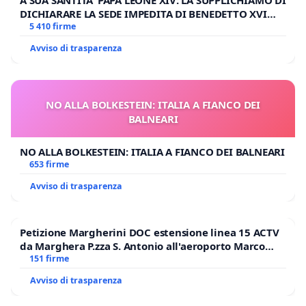
DICHIARARE LA SEDE IMPEDITA DI BENEDETTO XVI
E/O DI FAR APRIRE IL RELATIVO PROCESSO
5 410 firme
Avviso di trasparenza
NO ALLA BOLKESTEIN: ITALIA A FIANCO DEI
BALNEARI
NO ALLA BOLKESTEIN: ITALIA A FIANCO DEI BALNEARI
653 firme
Avviso di trasparenza
Petizione Margherini DOC estensione linea 15 ACTV
da Marghera P.zza S. Antonio all'aeroporto Marco
Polo tariffa a € 1,50
151 firme
Avviso di trasparenza