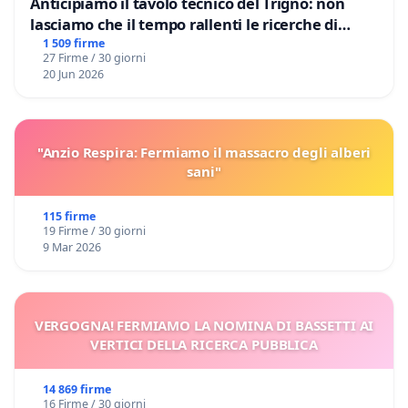
Anticipiamo il tavolo tecnico del Trigno: non
lasciamo che il tempo rallenti le ricerche di
Domenico Racanati
1 509 firme
27 Firme / 30 giorni
20 Jun 2026
"Anzio Respira: Fermiamo il massacro degli alberi
sani"
115 firme
19 Firme / 30 giorni
9 Mar 2026
VERGOGNA! FERMIAMO LA NOMINA DI BASSETTI AI
VERTICI DELLA RICERCA PUBBLICA
14 869 firme
16 Firme / 30 giorni