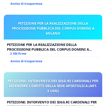
Avviso di trasparenza
PETIZIONE PER LA REALIZZAZIONE DELLA
PROCESSIONE PUBBLICA DEL CORPUS DOMINI A
MILANO
PETIZIONE PER LA REALIZZAZIONE DELLA
PROCESSIONE PUBBLICA DEL CORPUS DOMINI A
MILANO
2 186 firme
Avviso di trasparenza
PETIZIONE: INTERVENTO DEI SIGG.RI CARDINALI PER
DIFENDERE I DIRITTI DELLA SEDE APOSTOLICA (ART.
3 UDG)
PETIZIONE: INTERVENTO DEI SIGG.RI CARDINALI PER