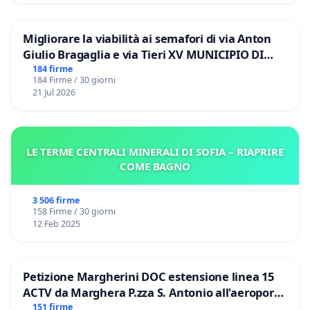
Migliorare la viabilità ai semafori di via Anton
Giulio Bragaglia e via Tieri XV MUNICIPIO DI
ROMA
184 firme
184 Firme / 30 giorni
21 Jul 2026
LE TERME CENTRALI MINERALI DI SOFIA – RIAPRIRE
COME BAGNO
3 506 firme
158 Firme / 30 giorni
12 Feb 2025
Petizione Margherini DOC estensione linea 15
ACTV da Marghera P.zza S. Antonio all'aeroporto
Marco Polo tariffa a € 1,50
151 firme