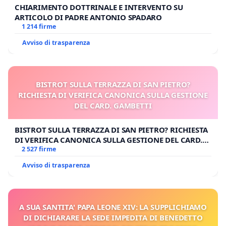
CHIARIMENTO DOTTRINALE E INTERVENTO SU
ARTICOLO DI PADRE ANTONIO SPADARO
1 214 firme
Avviso di trasparenza
BISTROT SULLA TERRAZZA DI SAN PIETRO?
RICHIESTA DI VERIFICA CANONICA SULLA GESTIONE
DEL CARD. GAMBETTI
BISTROT SULLA TERRAZZA DI SAN PIETRO? RICHIESTA
DI VERIFICA CANONICA SULLA GESTIONE DEL CARD.
GAMBETTI
2 527 firme
Avviso di trasparenza
A SUA SANTITA' PAPA LEONE XIV: LA SUPPLICHIAMO
DI DICHIARARE LA SEDE IMPEDITA DI BENEDETTO