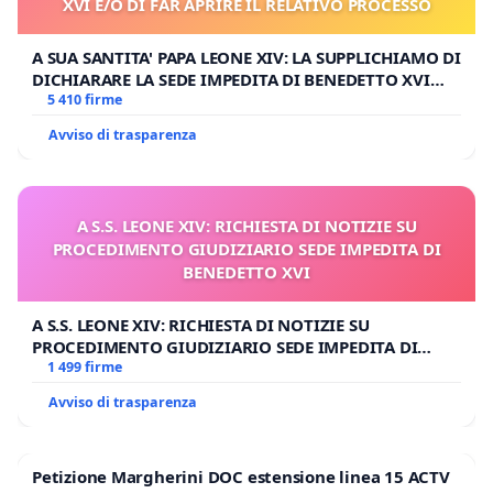
XVI E/O DI FAR APRIRE IL RELATIVO PROCESSO
A SUA SANTITA' PAPA LEONE XIV: LA SUPPLICHIAMO DI
DICHIARARE LA SEDE IMPEDITA DI BENEDETTO XVI
E/O DI FAR APRIRE IL RELATIVO PROCESSO
5 410 firme
Avviso di trasparenza
A S.S. LEONE XIV: RICHIESTA DI NOTIZIE SU
PROCEDIMENTO GIUDIZIARIO SEDE IMPEDITA DI
BENEDETTO XVI
A S.S. LEONE XIV: RICHIESTA DI NOTIZIE SU
PROCEDIMENTO GIUDIZIARIO SEDE IMPEDITA DI
BENEDETTO XVI
1 499 firme
Avviso di trasparenza
Petizione Margherini DOC estensione linea 15 ACTV