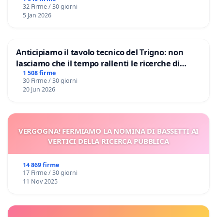
32 Firme / 30 giorni
5 Jan 2026
Anticipiamo il tavolo tecnico del Trigno: non
lasciamo che il tempo rallenti le ricerche di
Domenico Racanati
1 508 firme
30 Firme / 30 giorni
20 Jun 2026
VERGOGNA! FERMIAMO LA NOMINA DI BASSETTI AI
VERTICI DELLA RICERCA PUBBLICA
14 869 firme
17 Firme / 30 giorni
11 Nov 2025