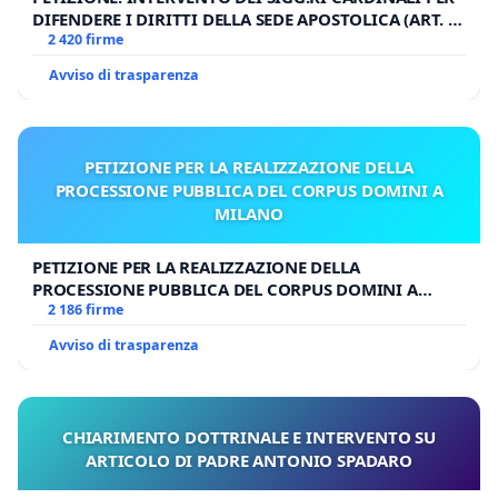
DIFENDERE I DIRITTI DELLA SEDE APOSTOLICA (ART. 3
UDG)
2 420 firme
Avviso di trasparenza
PETIZIONE PER LA REALIZZAZIONE DELLA
PROCESSIONE PUBBLICA DEL CORPUS DOMINI A
MILANO
PETIZIONE PER LA REALIZZAZIONE DELLA
PROCESSIONE PUBBLICA DEL CORPUS DOMINI A
MILANO
2 186 firme
Avviso di trasparenza
CHIARIMENTO DOTTRINALE E INTERVENTO SU
ARTICOLO DI PADRE ANTONIO SPADARO