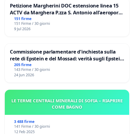
Petizione Margherini DOC estensione linea 15
ACTV da Marghera P.zza S. Antonio all'aeroporto
Marco Polo tariffa a € 1,50
151 firme
151 Firme / 30 giorni
9 Jul 2026
Commissione parlamentare d'inchiesta sulla
rete di Epstein e del Mossad: verità sugli Epstein
Files
205 firme
143 Firme / 30 giorni
24 Jun 2026
LE TERME CENTRALI MINERALI DI SOFIA – RIAPRIRE
COME BAGNO
3 488 firme
141 Firme / 30 giorni
12 Feb 2025