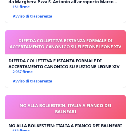
da Marghera P.zza S. Antonio all'aeroporto Marco
Polo tariffa a € 1,50
151 firme
Avviso di trasparenza
DIFFIDA COLLETTIVA E ISTANZA FORMALE DI
ACCERTAMENTO CANONICO SU ELEZIONE LEONE XIV
DIFFIDA COLLETTIVA E ISTANZA FORMALE DI
ACCERTAMENTO CANONICO SU ELEZIONE LEONE XIV
2 937 firme
Avviso di trasparenza
NO ALLA BOLKESTEIN: ITALIA A FIANCO DEI
BALNEARI
NO ALLA BOLKESTEIN: ITALIA A FIANCO DEI BALNEARI
653 firme