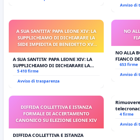
Avviso di
A SUA SANTITA' PAPA LEONE XIV: LA
NO ALL
SUPPLICHIAMO DI DICHIARARE LA
FI
SEDE IMPEDITA DI BENEDETTO XVI
E/O DI FAR APRIRE IL RELATIVO
NO ALLA B
PROCESSO
FIANCO DE
A SUA SANTITA' PAPA LEONE XIV: LA
653 firme
SUPPLICHIAMO DI DICHIARARE LA
SEDE IMPEDITA DI BENEDETTO XVI E/O
5 410 firme
Avviso di
DI FAR APRIRE IL RELATIVO PROCESSO
Avviso di trasparenza
Rimuovere 
DIFFIDA COLLETTIVA E ISTANZA
telecronac
FORMALE DI ACCERTAMENTO
4 firme
CANONICO SU ELEZIONE LEONE XIV
Avviso di
DIFFIDA COLLETTIVA E ISTANZA