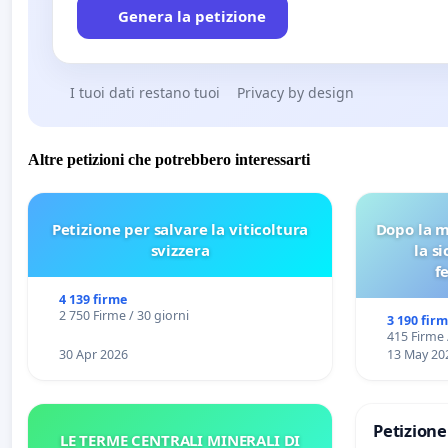
Genera la petizione
I tuoi dati restano tuoi
Privacy by design
Altre petizioni che potrebbero interessarti
Petizione per salvare la viticoltura
Dopo la m
svizzera
la s
f
4 139 firme
2 750 Firme / 30 giorni
3 190 fir
415 Firme 
30 Apr 2026
13 May 20
Petizion
LE TERME CENTRALI MINERALI DI