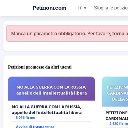
Petizioni.com
Sfoglia le petizio
IT ▼
Manca un parametro obbligatorio. Per favore, torna all
Petizioni promosse da altri utenti
NO ALLA GUERRA CON LA RUSSIA,
PETIZIONE
appello dell'intellettualità libera
CARDINALI
DELLA 
NO ALLA GUERRA CON LA RUSSIA,
appello dell'intellettualità libera
PETIZIONE
3 016 firme
CARDINALI
DELLA SED
2 420 firm
Avviso di trasparenza