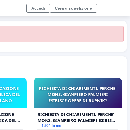
Accedi
Crea una petizione
ZZAZIONE
RICHIESTA DI CHIARIMENTI: PERCHE'
LICA DEL
MONS. GIANPIERO PALMIERI
ILANO
ESIBISCE OPERE DI RUPNIK?
AZIONE
RICHIESTA DI CHIARIMENTI: PERCHE'
ICA DEL
MONS. GIANPIERO PALMIERI ESIBISCE
O
OPERE DI RUPNIK?
1 504 firme