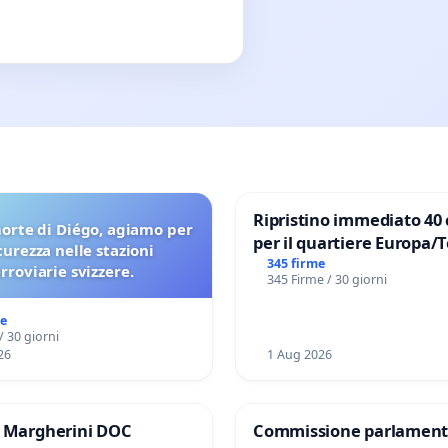
Ripristino immediato 40 
orte di Diégo, agiamo per
per il quartiere Europa/
icurezza nelle stazioni
di Aprilia
345 firme
erroviarie svizzere.
345 Firme / 30 giorni
me
/ 30 giorni
26
1 Aug 2026
e Margherini DOC
Commissione parlament