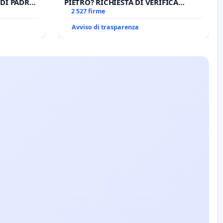
DI PADRE
PIETRO? RICHIESTA DI VERIFICA
CANONICA SULLA GESTIONE DEL
2 527 firme
CARD. GAMBETTI
Avviso di trasparenza