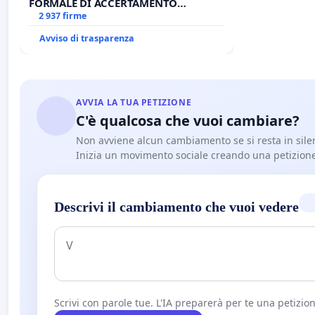
FORMALE DI ACCERTAMENTO
CANONICO SU ELEZIONE LEONE XIV
2 937 firme
Avviso di trasparenza
AVVIA LA TUA PETIZIONE
C'è qualcosa che vuoi cambiare?
Non avviene alcun cambiamento se si resta in sile
Inizia un movimento sociale creando una petizion
Descrivi il cambiamento che vuoi vedere
Scrivi con parole tue. L'IA preparerà per te una petizion