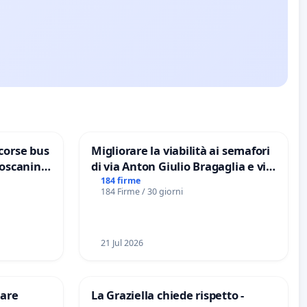
corse bus
Migliorare la viabilità ai semafori
Toscanini
di via Anton Giulio Bragaglia e via
Tieri XV MUNICIPIO DI ROMA
184 firme
184 Firme / 30 giorni
21 Jul 2026
are
La Graziella chiede rispetto -