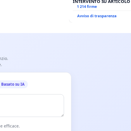
INTERVENTO SU ARTICOLO 
ANTONIO SPADARO
1 214 firme
Avviso di trasparenza
nzio.
e.
Basato su IA
e efficace.