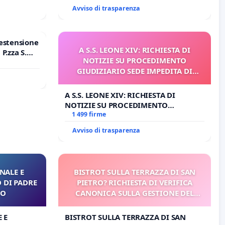
Avviso di trasparenza
estensione
A S.S. LEONE XIV: RICHIESTA DI
P.zza S.
NOTIZIE SU PROCEDIMENTO
o Polo
GIUDIZIARIO SEDE IMPEDITA DI
BENEDETTO XVI
A S.S. LEONE XIV: RICHIESTA DI
NOTIZIE SU PROCEDIMENTO
GIUDIZIARIO SEDE IMPEDITA DI
1 499 firme
BENEDETTO XVI
Avviso di trasparenza
NALE E
BISTROT SULLA TERRAZZA DI SAN
 DI PADRE
PIETRO? RICHIESTA DI VERIFICA
RO
CANONICA SULLA GESTIONE DEL
CARD. GAMBETTI
 E
BISTROT SULLA TERRAZZA DI SAN