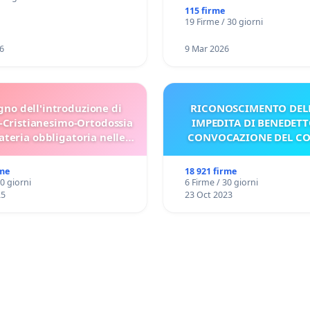
115 firme
19 Firme / 30 giorni
6
9 Mar 2026
gno dell'introduzione di
RICONOSCIMENTO DELL
-Cristianesimo-Ortodossia
IMPEDITA DI BENEDETT
teria obbligatoria nelle
CONVOCAZIONE DEL C
scuole bulgare.
rme
18 921 firme
30 giorni
6 Firme / 30 giorni
25
23 Oct 2023