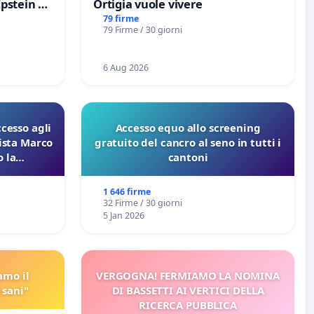
Epstein e
Ortigia vuole vivere
Epstein
79 firme
79 Firme / 30 giorni
6 Aug 2026
ccesso agli
Accesso equo allo screening
lista Marco
gratuito del cancro al seno in tutti i
 la
cantoni
 Pfas-Pfba
eneta
1 646 firme
32 Firme / 30 giorni
5 Jan 2026
amo il
VERGOGNA! FERMIAMO LA NOMINA
 sani"
DI BASSETTI AI VERTICI DELLA
RICERCA PUBBLICA