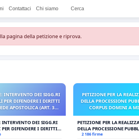
ni
Contattaci
Chi siamo
Cerca
a pagina della petizione e riprova.
: INTERVENTO DEI SIGG.RI
PETIZIONE PER LA REALI
 PER DIFENDERE I DIRITTI
DELLA PROCESSIONE PUBB
SEDE APOSTOLICA (ART. 3
CORPUS DOMINI A M
UDG)
: INTERVENTO DEI SIGG.RI
PETIZIONE PER LA REALIZZ
 PER DIFENDERE I DIRITTI
DELLA PROCESSIONE PUBBL
E APOSTOLICA (ART. 3 UDG)
e
CORPUS DOMINI A MILAN
2 186 firme