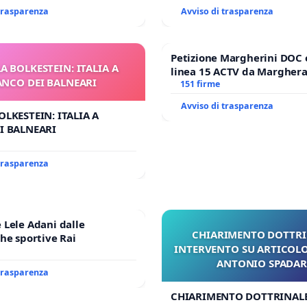
 trasparenza
Avviso di trasparenza
Petizione Margherini DOC 
A BOLKESTEIN: ITALIA A
linea 15 ACTV da Marghera 
ANCO DEI BALNEARI
Antonio all'aeroporto Marc
151 firme
tariffa a € 1,50
Avviso di trasparenza
OLKESTEIN: ITALIA A
I BALNEARI
 trasparenza
Lele Adani dalle
CHIARIMENTO DOTTRI
he sportive Rai
INTERVENTO SU ARTICOLO
ANTONIO SPADA
 trasparenza
CHIARIMENTO DOTTRINALE