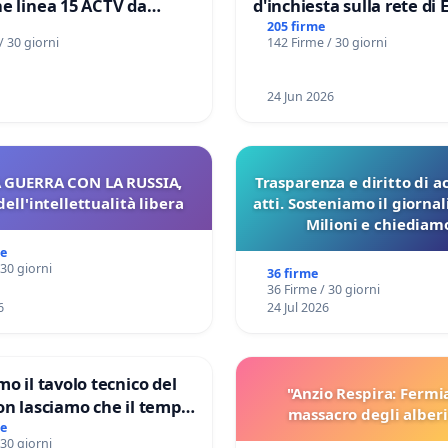
e linea 15 ACTV da
d'inchiesta sulla rete di 
P.zza S. Antonio
del Mossad: verità sugli 
205 firme
/ 30 giorni
142 Firme / 30 giorni
orto Marco Polo tariffa a
Files
24 Jun 2026
 GUERRA CON LA RUSSIA,
Trasparenza e diritto di a
dell'intellettualità libera
atti. Sosteniamo il giorna
Milioni e chiediamo
pubblicazione dei verbali
me
sulla Pedemontana V
 30 giorni
36 firme
36 Firme / 30 giorni
6
24 Jul 2026
mo il tavolo tecnico del
"Anzio Respira: Fermi
on lasciamo che il tempo
massacro degli alberi
le ricerche di Domenico
me
 30 giorni