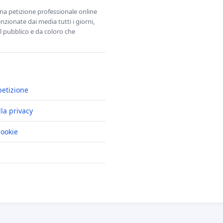
una petizione professionale online
zionate dai media tutti i giorni,
l pubblico e da coloro che
petizione
lla privacy
cookie