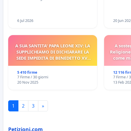
Racanati
6 Jul 2026
20 Jun 202
A SUA SANTITA' PAPA LEONE XIV: LA
A soste
SUPPLICHIAMO DI DICHIARARE LA
Religione
SEDE IMPEDITA DI BENEDETTO XVI
come ma
E/O DI FAR APRIRE IL RELATIVO
PROCESSO
5 410 firme
12 116 fi
7 Firme / 30 giorni
7 Firme / 
20 Nov 2025
13 Feb 20
1
2
3
»
Petizioni.com