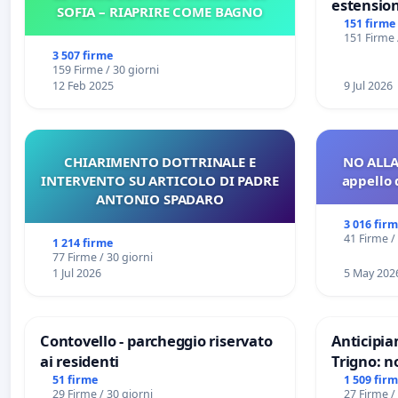
estension
SOFIA – RIAPRIRE COME BAGNO
Marghera 
151 firme
151 Firme 
all'aerop
3 507 firme
€ 1,50
159 Firme / 30 giorni
12 Feb 2025
9 Jul 2026
CHIARIMENTO DOTTRINALE E
NO ALLA
INTERVENTO SU ARTICOLO DI PADRE
appello 
ANTONIO SPADARO
3 016 fir
41 Firme /
1 214 firme
77 Firme / 30 giorni
1 Jul 2026
5 May 202
Contovello - parcheggio riservato
Anticipia
ai residenti
Trigno: n
rallenti 
51 firme
1 509 fir
29 Firme / 30 giorni
27 Firme /