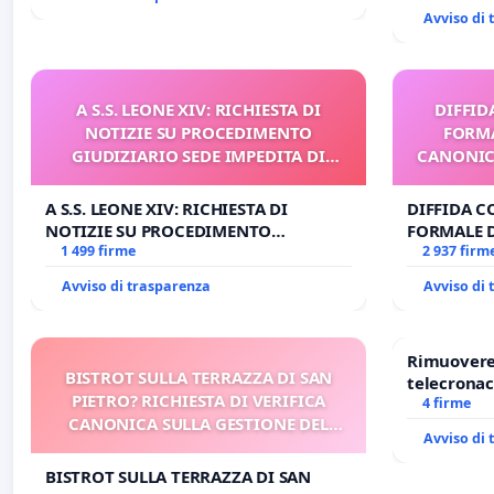
Avviso di
A S.S. LEONE XIV: RICHIESTA DI
DIFFID
NOTIZIE SU PROCEDIMENTO
FORMA
GIUDIZIARIO SEDE IMPEDITA DI
CANONICO
BENEDETTO XVI
A S.S. LEONE XIV: RICHIESTA DI
DIFFIDA C
NOTIZIE SU PROCEDIMENTO
FORMALE 
GIUDIZIARIO SEDE IMPEDITA DI
1 499 firme
CANONICO 
2 937 firm
BENEDETTO XVI
Avviso di trasparenza
Avviso di
Rimuovere 
BISTROT SULLA TERRAZZA DI SAN
telecronac
PIETRO? RICHIESTA DI VERIFICA
4 firme
CANONICA SULLA GESTIONE DEL
Avviso di
CARD. GAMBETTI
BISTROT SULLA TERRAZZA DI SAN