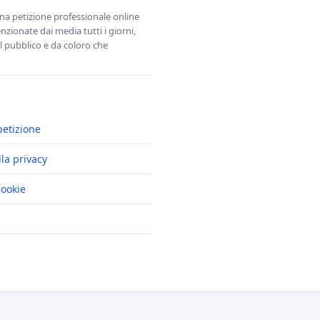
una petizione professionale online
zionate dai media tutti i giorni,
l pubblico e da coloro che
petizione
lla privacy
cookie