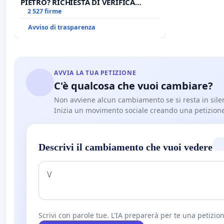
PIETRO? RICHIESTA DI VERIFICA
CANONICA SULLA GESTIONE DEL
2 527 firme
CARD. GAMBETTI
Avviso di trasparenza
AVVIA LA TUA PETIZIONE
C'è qualcosa che vuoi cambiare?
Non avviene alcun cambiamento se si resta in sile
Inizia un movimento sociale creando una petizion
Descrivi il cambiamento che vuoi vedere
Scrivi con parole tue. L'IA preparerà per te una petizion