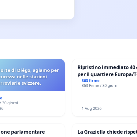
Ripristino immediato 40 
orte di Diégo, agiamo per
per il quartiere Europa/
icurezza nelle stazioni
di Aprilia
363 firme
erroviarie svizzere.
363 Firme / 30 giorni
me
/ 30 giorni
26
1 Aug 2026
one parlamentare
La Graziella chiede rispet