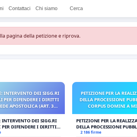
ni
Contattaci
Chi siamo
Cerca
a pagina della petizione e riprova.
: INTERVENTO DEI SIGG.RI
PETIZIONE PER LA REALI
 PER DIFENDERE I DIRITTI
DELLA PROCESSIONE PUBB
SEDE APOSTOLICA (ART. 3
CORPUS DOMINI A M
UDG)
: INTERVENTO DEI SIGG.RI
PETIZIONE PER LA REALIZZ
 PER DIFENDERE I DIRITTI
DELLA PROCESSIONE PUBBL
E APOSTOLICA (ART. 3 UDG)
e
CORPUS DOMINI A MILAN
2 186 firme