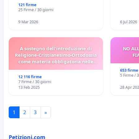
121 firme
25 Firme / 30 giorni
9 Mar 2026
6 Jul 2026
A sostegno dell'introduzione di
NO ALL
Religione-Cristianesimo-Ortodossia
FI
come materia obbligatoria nelle
scuole bulgare.
653 firme
5 Firme / 
12 116 firme
7 Firme / 30 giorni
13 Feb 2025
28 Apr 20
1
2
3
»
Petizioni.com