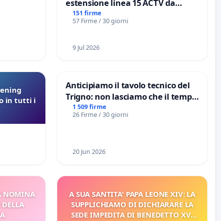
estensione linea 15 ACTV da
Marghera P.zza S. Antonio
151 firme
57 Firme / 30 giorni
all'aeroporto Marco Polo tariffa a
€ 1,50
9 Jul 2026
Anticipiamo il tavolo tecnico del
eening
Trigno: non lasciamo che il tempo
 in tutti i
rallenti le ricerche di Domenico
1 509 firme
26 Firme / 30 giorni
Racanati
20 Jun 2026
A NOMINA
A SUA SANTITA' PAPA LEONE XIV: LA
I DELLA
SUPPLICHIAMO DI DICHIARARE LA
CA
SEDE IMPEDITA DI BENEDETTO XVI