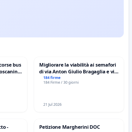
corse bus
Migliorare la viabilità ai semafori
Toscanini
di via Anton Giulio Bragaglia e via
Tieri XV MUNICIPIO DI ROMA
184 firme
184 Firme / 30 giorni
21 Jul 2026
to -
Petizione Margherini DOC