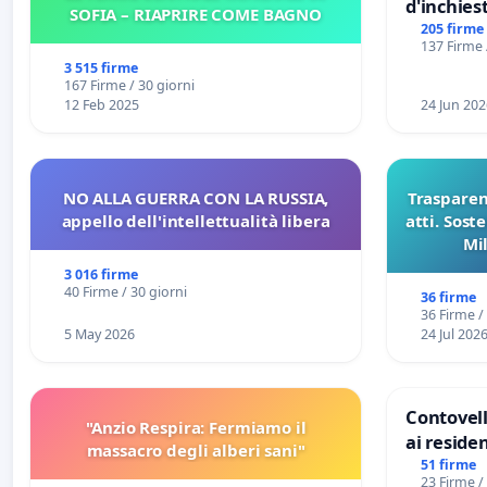
d'inchiest
SOFIA – RIAPRIRE COME BAGNO
del Mossa
205 firme
137 Firme 
Files
3 515 firme
167 Firme / 30 giorni
12 Feb 2025
24 Jun 202
NO ALLA GUERRA CON LA RUSSIA,
Trasparenz
appello dell'intellettualità libera
atti. Sost
Mi
pubblicaz
3 016 firme
sull
40 Firme / 30 giorni
36 firme
36 Firme /
5 May 2026
24 Jul 202
Contovell
"Anzio Respira: Fermiamo il
ai residen
massacro degli alberi sani"
51 firme
23 Firme /