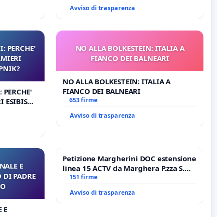
DI FAR APRIRE IL RELATIVO PROCESSO
Avviso di trasparenza
I: PERCHE'
NO ALLA BOLKESTEIN: ITALIA A
LMIERI
FIANCO DEI BALNEARI
UPNIK?
NO ALLA BOLKESTEIN: ITALIA A
FIANCO DEI BALNEARI
: PERCHE'
653 firme
 ESIBISCE
Avviso di trasparenza
Petizione Margherini DOC estensione
NALE E
linea 15 ACTV da Marghera P.zza S.
 DI PADRE
Antonio all'aeroporto Marco Polo
151 firme
RO
tariffa a € 1,50
Avviso di trasparenza
 E