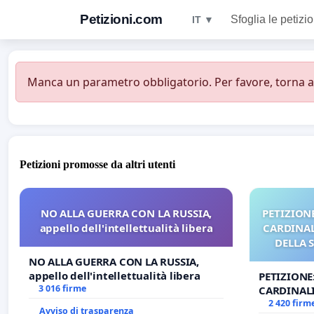
Petizioni.com
Sfoglia le petizio
IT ▼
Manca un parametro obbligatorio. Per favore, torna all
Petizioni promosse da altri utenti
NO ALLA GUERRA CON LA RUSSIA,
PETIZIONE
appello dell'intellettualità libera
CARDINALI
DELLA 
NO ALLA GUERRA CON LA RUSSIA,
appello dell'intellettualità libera
PETIZIONE
3 016 firme
CARDINALI
DELLA SED
2 420 firm
Avviso di trasparenza