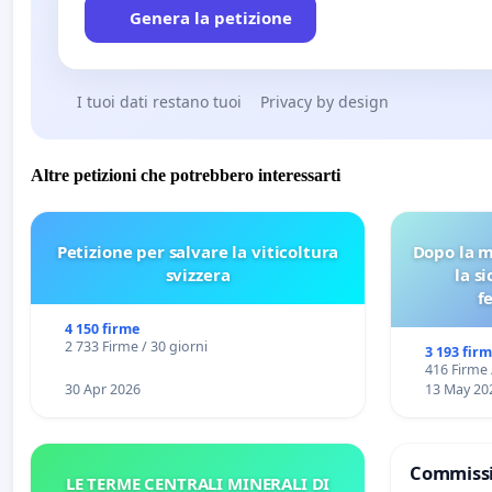
Genera la petizione
I tuoi dati restano tuoi
Privacy by design
Altre petizioni che potrebbero interessarti
Petizione per salvare la viticoltura
Dopo la m
svizzera
la s
f
4 150 firme
2 733 Firme / 30 giorni
3 193 fir
416 Firme 
30 Apr 2026
13 May 20
Commissi
LE TERME CENTRALI MINERALI DI