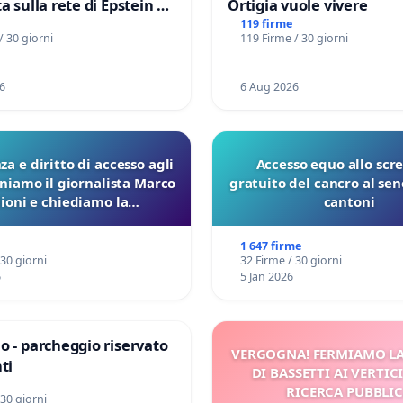
a sulla rete di Epstein e
Ortigia vuole vivere
d: verità sugli Epstein
119 firme
/ 30 giorni
119 Firme / 30 giorni
6
6 Aug 2026
a e diritto di accesso agli
Accesso equo allo scr
eniamo il giornalista Marco
gratuito del cancro al seno
lioni e chiediamo la
cantoni
ione dei verbali Pfas-Pfba
a Pedemontana Veneta
1 647 firme
 30 giorni
32 Firme / 30 giorni
6
5 Jan 2026
o - parcheggio riservato
VERGOGNA! FERMIAMO L
ti
DI BASSETTI AI VERTIC
RICERCA PUBBLI
 30 giorni