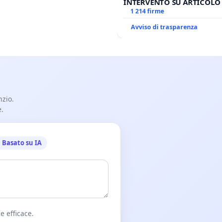
INTERVENTO SU ARTICOLO 
ANTONIO SPADARO
1 214 firme
Avviso di trasparenza
nzio.
e.
Basato su IA
e efficace.