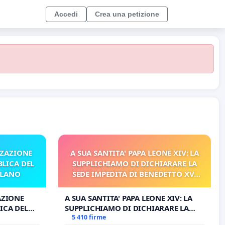
Accedi
Crea una petizione
ZZAZIONE
A SUA SANTITA' PAPA LEONE XIV: LA
LICA DEL
SUPPLICHIAMO DI DICHIARARE LA
ILANO
SEDE IMPEDITA DI BENEDETTO XVI
E/O DI FAR APRIRE IL RELATIVO
PROCESSO
AZIONE
A SUA SANTITA' PAPA LEONE XIV: LA
ICA DEL
SUPPLICHIAMO DI DICHIARARE LA
O
SEDE IMPEDITA DI BENEDETTO XVI E/O
5 410 firme