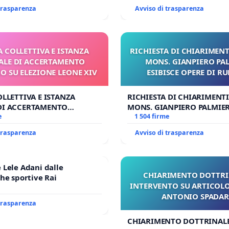
 trasparenza
Avviso di trasparenza
A COLLETTIVA E ISTANZA
RICHIESTA DI CHIARIMENT
LE DI ACCERTAMENTO
MONS. GIANPIERO PA
 SU ELEZIONE LEONE XIV
ESIBISCE OPERE DI R
OLLETTIVA E ISTANZA
RICHIESTA DI CHIARIMENTI
DI ACCERTAMENTO
MONS. GIANPIERO PALMIERI
SU ELEZIONE LEONE XIV
e
OPERE DI RUPNIK?
1 504 firme
 trasparenza
Avviso di trasparenza
Lele Adani dalle
CHIARIMENTO DOTTRI
he sportive Rai
INTERVENTO SU ARTICOLO
ANTONIO SPADA
 trasparenza
CHIARIMENTO DOTTRINALE