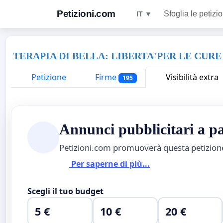
Petizioni.com
Sfoglia le petizio
IT ▼
TERAPIA DI BELLA: LIBERTA'PER LE CU
Petizione
Firme
Visibilità extra
195
Annunci pubblicitari a 
Petizioni.com promuoverà questa petizio
Per saperne di più...
Scegli il tuo budget
5 €
10 €
20 €