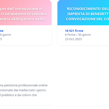
gno dell'introduzione di
RICONOSCIMENTO DELL
-Cristianesimo-Ortodossia
IMPEDITA DI BENEDETT
teria obbligatoria nelle
CONVOCAZIONE DEL C
scuole bulgare.
rme
18 921 firme
30 giorni
6 Firme / 30 giorni
25
23 Oct 2023
una petizione professionale online
zionate dai media tutti i giorni,
l pubblico e da coloro che