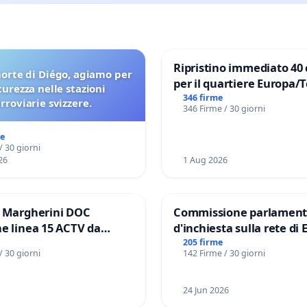
Ripristino immediato 40 
orte di Diégo, agiamo per
per il quartiere Europa/
icurezza nelle stazioni
di Aprilia
346 firme
erroviarie svizzere.
346 Firme / 30 giorni
me
/ 30 giorni
26
1 Aug 2026
e Margherini DOC
Commissione parlament
e linea 15 ACTV da
d'inchiesta sulla rete di 
P.zza S. Antonio
del Mossad: verità sugli 
205 firme
/ 30 giorni
142 Firme / 30 giorni
orto Marco Polo tariffa a
Files
24 Jun 2026