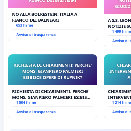
GIUDIZ
NO ALLA BOLKESTEIN: ITALIA A
FIANCO DEI BALNEARI
A S.S. LEO
653 firme
NOTIZIE 
GIUDIZIAR
1 499 firm
Avviso di trasparenza
BENEDETT
Avviso di
RICHIESTA DI CHIARIMENTI: PERCHE'
CHIAR
MONS. GIANPIERO PALMIERI
INTERVEN
ESIBISCE OPERE DI RUPNIK?
A
RICHIESTA DI CHIARIMENTI: PERCHE'
CHIARIME
MONS. GIANPIERO PALMIERI ESIBISCE
INTERVENT
OPERE DI RUPNIK?
1 504 firme
ANTONIO 
1 214 firm
Avviso di trasparenza
Avviso di