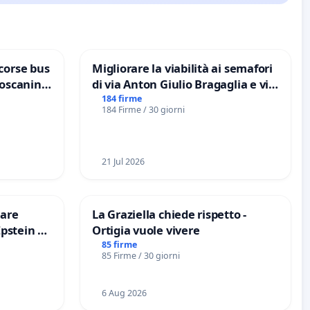
corse bus
Migliorare la viabilità ai semafori
Toscanini
di via Anton Giulio Bragaglia e via
Tieri XV MUNICIPIO DI ROMA
184 firme
184 Firme / 30 giorni
21 Jul 2026
are
La Graziella chiede rispetto -
Epstein e
Ortigia vuole vivere
Epstein
85 firme
85 Firme / 30 giorni
6 Aug 2026