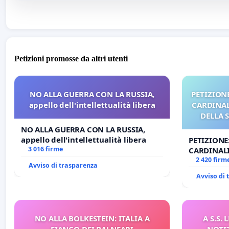
Petizioni promosse da altri utenti
NO ALLA GUERRA CON LA RUSSIA,
PETIZIONE
appello dell'intellettualità libera
CARDINALI
DELLA 
NO ALLA GUERRA CON LA RUSSIA,
appello dell'intellettualità libera
PETIZIONE
3 016 firme
CARDINALI
DELLA SED
2 420 firm
Avviso di trasparenza
Avviso di
NO ALLA BOLKESTEIN: ITALIA A
A S.S.
FIANCO DEI BALNEARI
NOTI