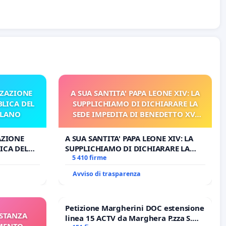
ZZAZIONE
A SUA SANTITA' PAPA LEONE XIV: LA
LICA DEL
SUPPLICHIAMO DI DICHIARARE LA
ILANO
SEDE IMPEDITA DI BENEDETTO XVI
E/O DI FAR APRIRE IL RELATIVO
PROCESSO
AZIONE
A SUA SANTITA' PAPA LEONE XIV: LA
ICA DEL
SUPPLICHIAMO DI DICHIARARE LA
O
SEDE IMPEDITA DI BENEDETTO XVI E/O
5 410 firme
DI FAR APRIRE IL RELATIVO PROCESSO
Avviso di trasparenza
Petizione Margherini DOC estensione
ISTANZA
linea 15 ACTV da Marghera P.zza S.
AMENTO