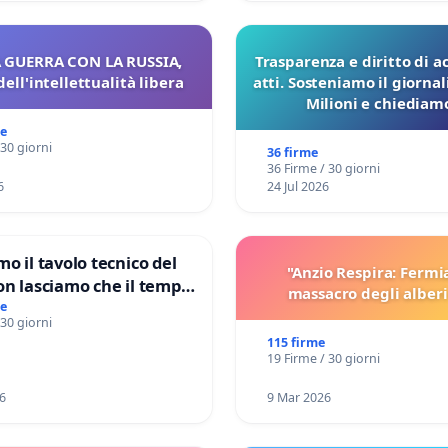
 GUERRA CON LA RUSSIA,
Trasparenza e diritto di a
dell'intellettualità libera
atti. Sosteniamo il giorna
Milioni e chiediamo
pubblicazione dei verbali
me
sulla Pedemontana V
 30 giorni
36 firme
36 Firme / 30 giorni
6
24 Jul 2026
mo il tavolo tecnico del
"Anzio Respira: Fermi
on lasciamo che il tempo
massacro degli alberi
le ricerche di Domenico
me
 30 giorni
115 firme
19 Firme / 30 giorni
6
9 Mar 2026