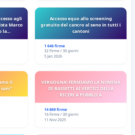
ccesso agli
Accesso equo allo screening
lista Marco
gratuito del cancro al seno in tutti i
 la
cantoni
 Pfas-Pfba
eneta
1 646 firme
32 Firme / 30 giorni
5 Jan 2026
amo il
VERGOGNA! FERMIAMO LA NOMINA
 sani"
DI BASSETTI AI VERTICI DELLA
RICERCA PUBBLICA
14 869 firme
16 Firme / 30 giorni
11 Nov 2025