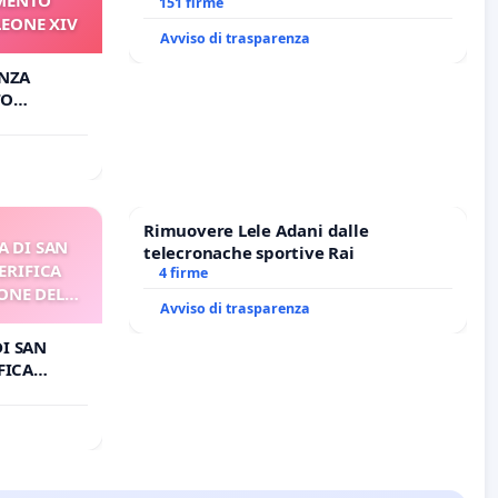
Antonio all'aeroporto Marco Polo
151 firme
LEONE XIV
tariffa a € 1,50
Avviso di trasparenza
ANZA
TO
ONE XIV
Rimuovere Lele Adani dalle
A DI SAN
telecronache sportive Rai
ERIFICA
4 firme
ONE DEL
Avviso di trasparenza
I
DI SAN
FICA
E DEL