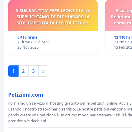
A SUA SANTITA' PAPA LEONE XIV: LA
A soste
SUPPLICHIAMO DI DICHIARARE LA
Religione
SEDE IMPEDITA DI BENEDETTO XVI
come ma
E/O DI FAR APRIRE IL RELATIVO
PROCESSO
5 410 firme
12 116 fi
7 Firme / 30 giorni
7 Firme / 
20 Nov 2025
13 Feb 20
1
2
3
»
Petizioni.com
Forniamo un servizio di hosting gratuito per le petizioni online. Avvia 
usando il nostro straordinario servizio. Le nostre petizioni vengono men
perciò creare una petizione è un ottimo modo per ottenere visibilità da
prendono le decisioni.