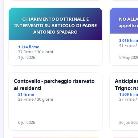
CHIARIMENTO DOTTRINALE E
NO ALLA
INTERVENTO SU ARTICOLO DI PADRE
appello 
ANTONIO SPADARO
3 016 fir
41 Firme /
1 214 firme
77 Firme / 30 giorni
1 Jul 2026
5 May 202
Contovello - parcheggio riservato
Anticipia
ai residenti
Trigno: n
rallenti 
51 firme
1 509 fir
29 Firme / 30 giorni
27 Firme /
Racanati
6 Jul 2026
20 Jun 202