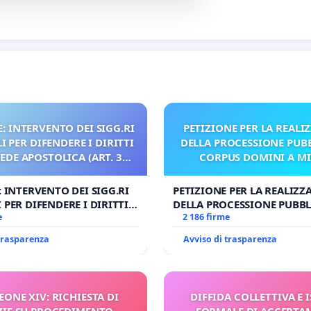
: INTERVENTO DEI SIGG.RI
PETIZIONE PER LA REALI
 PER DIFENDERE I DIRITTI
DELLA PROCESSIONE PUBB
SEDE APOSTOLICA (ART. 3
CORPUS DOMINI A M
UDG)
: INTERVENTO DEI SIGG.RI
PETIZIONE PER LA REALIZZ
 PER DIFENDERE I DIRITTI
DELLA PROCESSIONE PUBBL
E APOSTOLICA (ART. 3 UDG)
e
CORPUS DOMINI A MILAN
2 186 firme
 trasparenza
Avviso di trasparenza
 LEONE XIV: RICHIESTA DI
DIFFIDA COLLETTIVA E 
ZIE SU PROCEDIMENTO
FORMALE DI ACCERT