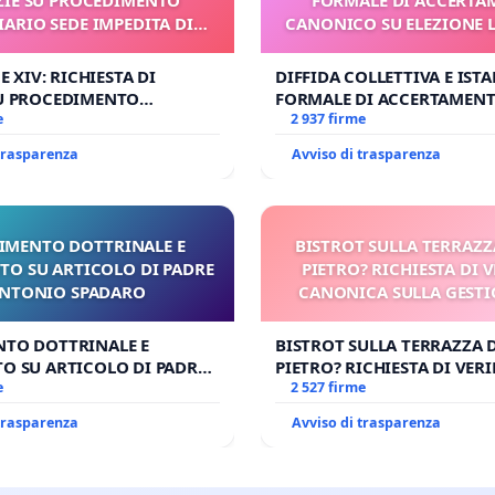
IARIO SEDE IMPEDITA DI
CANONICO SU ELEZIONE 
BENEDETTO XVI
NE XIV: RICHIESTA DI
DIFFIDA COLLETTIVA E IST
SU PROCEDIMENTO
FORMALE DI ACCERTAMEN
IO SEDE IMPEDITA DI
e
CANONICO SU ELEZIONE LE
2 937 firme
O XVI
 trasparenza
Avviso di trasparenza
IMENTO DOTTRINALE E
BISTROT SULLA TERRAZZ
TO SU ARTICOLO DI PADRE
PIETRO? RICHIESTA DI V
NTONIO SPADARO
CANONICA SULLA GESTI
CARD. GAMBETT
NTO DOTTRINALE E
BISTROT SULLA TERRAZZA 
O SU ARTICOLO DI PADRE
PIETRO? RICHIESTA DI VERI
SPADARO
e
CANONICA SULLA GESTION
2 527 firme
CARD. GAMBETTI
 trasparenza
Avviso di trasparenza