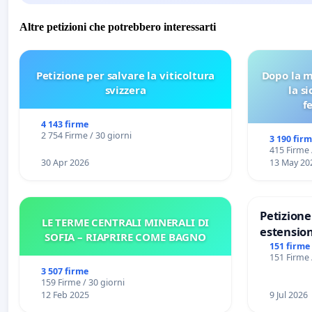
Altre petizioni che potrebbero interessarti
Petizione per salvare la viticoltura
Dopo la m
svizzera
la s
f
4 143 firme
2 754 Firme / 30 giorni
3 190 fir
415 Firme 
30 Apr 2026
13 May 20
Petizion
LE TERME CENTRALI MINERALI DI
estension
SOFIA – RIAPRIRE COME BAGNO
Marghera 
151 firme
151 Firme 
all'aerop
3 507 firme
€ 1,50
159 Firme / 30 giorni
12 Feb 2025
9 Jul 2026