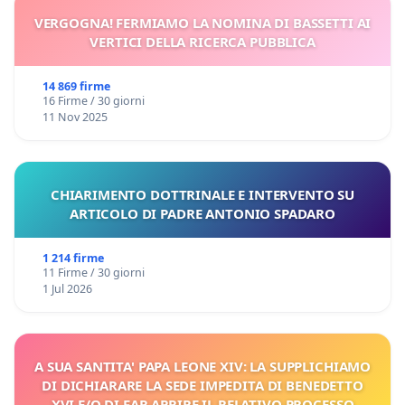
VERGOGNA! FERMIAMO LA NOMINA DI BASSETTI AI
VERTICI DELLA RICERCA PUBBLICA
14 869 firme
16 Firme / 30 giorni
11 Nov 2025
CHIARIMENTO DOTTRINALE E INTERVENTO SU
ARTICOLO DI PADRE ANTONIO SPADARO
1 214 firme
11 Firme / 30 giorni
1 Jul 2026
A SUA SANTITA' PAPA LEONE XIV: LA SUPPLICHIAMO
DI DICHIARARE LA SEDE IMPEDITA DI BENEDETTO
XVI E/O DI FAR APRIRE IL RELATIVO PROCESSO