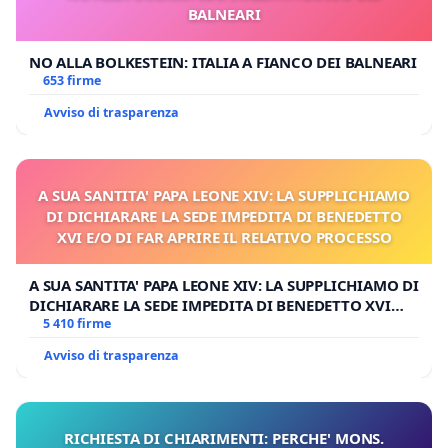
BALNEARI
NO ALLA BOLKESTEIN: ITALIA A FIANCO DEI BALNEARI
653 firme
Avviso di trasparenza
A SUA SANTITA' PAPA LEONE XIV: LA SUPPLICHIAMO
DI DICHIARARE LA SEDE IMPEDITA DI BENEDETTO
XVI E/O DI FAR APRIRE IL RELATIVO PROCESSO
A SUA SANTITA' PAPA LEONE XIV: LA SUPPLICHIAMO DI
DICHIARARE LA SEDE IMPEDITA DI BENEDETTO XVI
E/O DI FAR APRIRE IL RELATIVO PROCESSO
5 410 firme
Avviso di trasparenza
RICHIESTA DI CHIARIMENTI: PERCHE' MONS.