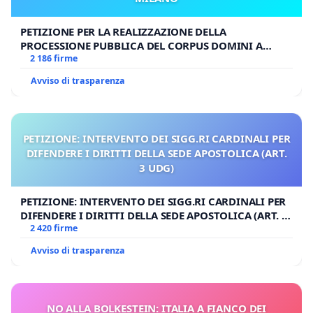
PETIZIONE PER LA REALIZZAZIONE DELLA
PROCESSIONE PUBBLICA DEL CORPUS DOMINI A
MILANO
2 186 firme
Avviso di trasparenza
PETIZIONE: INTERVENTO DEI SIGG.RI CARDINALI PER
DIFENDERE I DIRITTI DELLA SEDE APOSTOLICA (ART.
3 UDG)
PETIZIONE: INTERVENTO DEI SIGG.RI CARDINALI PER
DIFENDERE I DIRITTI DELLA SEDE APOSTOLICA (ART. 3
UDG)
2 420 firme
Avviso di trasparenza
NO ALLA BOLKESTEIN: ITALIA A FIANCO DEI