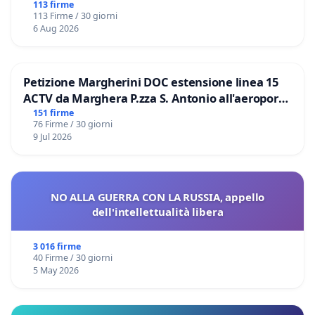
113 firme
113 Firme / 30 giorni
6 Aug 2026
Petizione Margherini DOC estensione linea 15
ACTV da Marghera P.zza S. Antonio all'aeroporto
Marco Polo tariffa a € 1,50
151 firme
76 Firme / 30 giorni
9 Jul 2026
NO ALLA GUERRA CON LA RUSSIA, appello
dell'intellettualità libera
3 016 firme
40 Firme / 30 giorni
5 May 2026