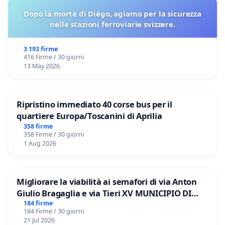
Dopo la morte di Diégo, agiamo per la sicurezza
nelle stazioni ferroviarie svizzere.
3 193 firme
416 Firme / 30 giorni
13 May 2026
Ripristino immediato 40 corse bus per il
quartiere Europa/Toscanini di Aprilia
358 firme
358 Firme / 30 giorni
1 Aug 2026
Migliorare la viabilità ai semafori di via Anton
Giulio Bragaglia e via Tieri XV MUNICIPIO DI
ROMA
184 firme
184 Firme / 30 giorni
21 Jul 2026