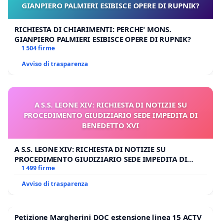
GIANPIERO PALMIERI ESIBISCE OPERE DI RUPNIK?
RICHIESTA DI CHIARIMENTI: PERCHE' MONS.
GIANPIERO PALMIERI ESIBISCE OPERE DI RUPNIK?
1 504 firme
Avviso di trasparenza
A S.S. LEONE XIV: RICHIESTA DI NOTIZIE SU
PROCEDIMENTO GIUDIZIARIO SEDE IMPEDITA DI
BENEDETTO XVI
A S.S. LEONE XIV: RICHIESTA DI NOTIZIE SU
PROCEDIMENTO GIUDIZIARIO SEDE IMPEDITA DI
BENEDETTO XVI
1 499 firme
Avviso di trasparenza
Petizione Margherini DOC estensione linea 15 ACTV