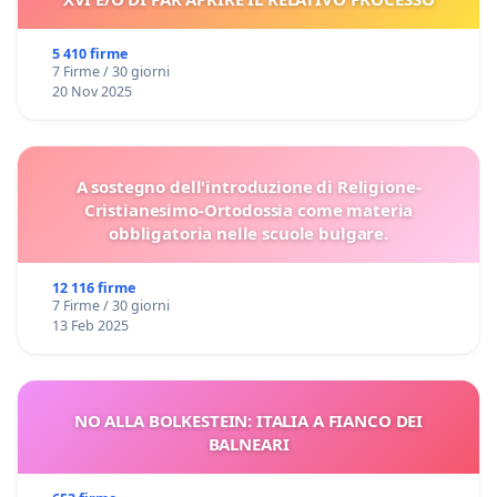
5 410 firme
7 Firme / 30 giorni
20 Nov 2025
A sostegno dell'introduzione di Religione-
Cristianesimo-Ortodossia come materia
obbligatoria nelle scuole bulgare.
12 116 firme
7 Firme / 30 giorni
13 Feb 2025
NO ALLA BOLKESTEIN: ITALIA A FIANCO DEI
BALNEARI