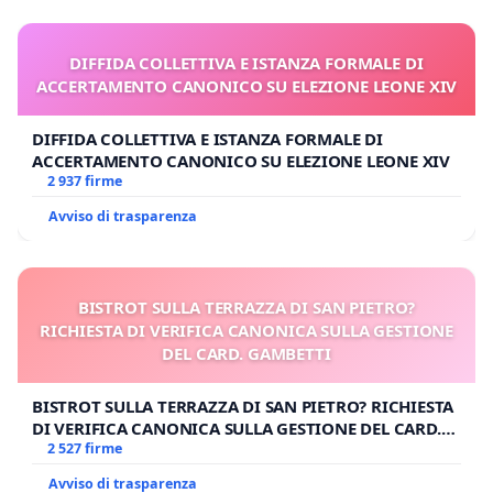
DIFFIDA COLLETTIVA E ISTANZA FORMALE DI
ACCERTAMENTO CANONICO SU ELEZIONE LEONE XIV
DIFFIDA COLLETTIVA E ISTANZA FORMALE DI
ACCERTAMENTO CANONICO SU ELEZIONE LEONE XIV
2 937 firme
Avviso di trasparenza
BISTROT SULLA TERRAZZA DI SAN PIETRO?
RICHIESTA DI VERIFICA CANONICA SULLA GESTIONE
DEL CARD. GAMBETTI
BISTROT SULLA TERRAZZA DI SAN PIETRO? RICHIESTA
DI VERIFICA CANONICA SULLA GESTIONE DEL CARD.
GAMBETTI
2 527 firme
Avviso di trasparenza