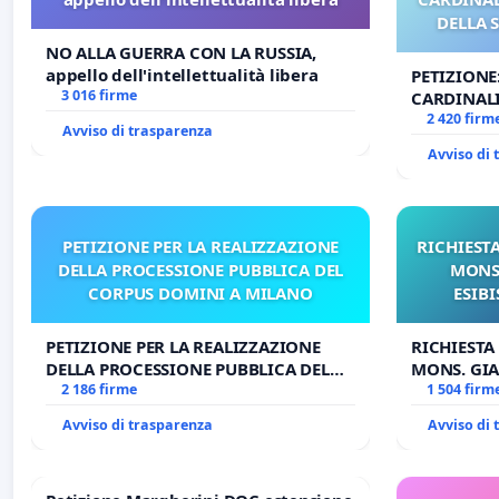
DELLA 
NO ALLA GUERRA CON LA RUSSIA,
appello dell'intellettualità libera
PETIZIONE
3 016 firme
CARDINALI
DELLA SED
2 420 firm
Avviso di trasparenza
Avviso di
PETIZIONE PER LA REALIZZAZIONE
RICHIESTA
DELLA PROCESSIONE PUBBLICA DEL
MONS.
CORPUS DOMINI A MILANO
ESIBI
PETIZIONE PER LA REALIZZAZIONE
RICHIESTA
DELLA PROCESSIONE PUBBLICA DEL
MONS. GIA
CORPUS DOMINI A MILANO
2 186 firme
OPERE DI 
1 504 firm
Avviso di trasparenza
Avviso di