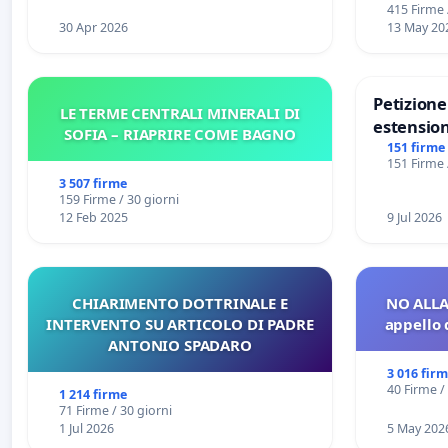
415 Firme 
30 Apr 2026
13 May 20
Petizion
LE TERME CENTRALI MINERALI DI
estension
SOFIA – RIAPRIRE COME BAGNO
Marghera 
151 firme
151 Firme 
all'aerop
3 507 firme
€ 1,50
159 Firme / 30 giorni
12 Feb 2025
9 Jul 2026
CHIARIMENTO DOTTRINALE E
NO ALLA
INTERVENTO SU ARTICOLO DI PADRE
appello 
ANTONIO SPADARO
3 016 fir
40 Firme /
1 214 firme
71 Firme / 30 giorni
1 Jul 2026
5 May 202