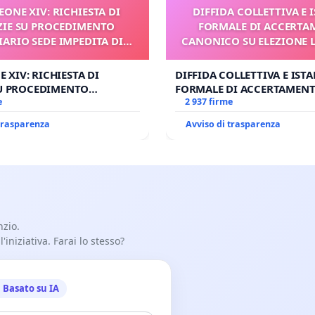
 LEONE XIV: RICHIESTA DI
DIFFIDA COLLETTIVA E 
ZIE SU PROCEDIMENTO
FORMALE DI ACCERT
IARIO SEDE IMPEDITA DI
CANONICO SU ELEZIONE 
BENEDETTO XVI
NE XIV: RICHIESTA DI
DIFFIDA COLLETTIVA E IST
SU PROCEDIMENTO
FORMALE DI ACCERTAMEN
IO SEDE IMPEDITA DI
e
CANONICO SU ELEZIONE LE
2 937 firme
O XVI
 trasparenza
Avviso di trasparenza
nzio.
iniziativa. Farai lo stesso?
Basato su IA