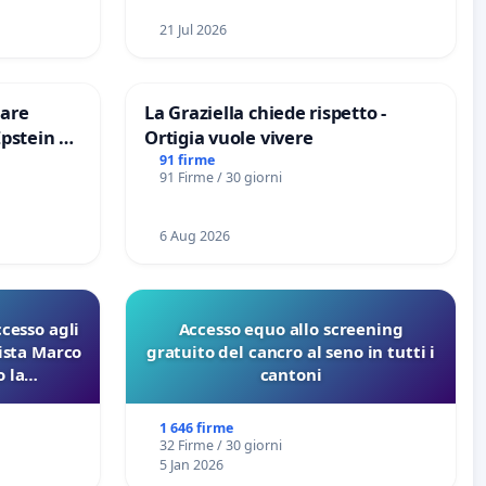
21 Jul 2026
are
La Graziella chiede rispetto -
Epstein e
Ortigia vuole vivere
Epstein
91 firme
91 Firme / 30 giorni
6 Aug 2026
ccesso agli
Accesso equo allo screening
lista Marco
gratuito del cancro al seno in tutti i
 la
cantoni
 Pfas-Pfba
eneta
1 646 firme
32 Firme / 30 giorni
5 Jan 2026