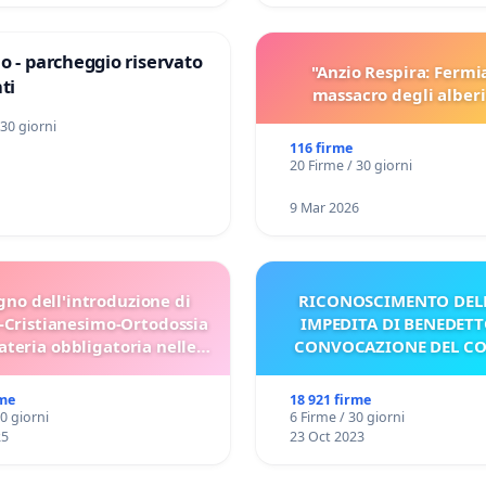
o - parcheggio riservato
"Anzio Respira: Fermi
ti
massacro degli alberi
 30 giorni
116 firme
20 Firme / 30 giorni
9 Mar 2026
gno dell'introduzione di
RICONOSCIMENTO DELL
-Cristianesimo-Ortodossia
IMPEDITA DI BENEDETT
teria obbligatoria nelle
CONVOCAZIONE DEL C
scuole bulgare.
rme
18 921 firme
30 giorni
6 Firme / 30 giorni
25
23 Oct 2023