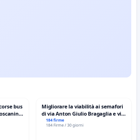
corse bus
Migliorare la viabilità ai semafori
Toscanini
di via Anton Giulio Bragaglia e via
Tieri XV MUNICIPIO DI ROMA
184 firme
184 Firme / 30 giorni