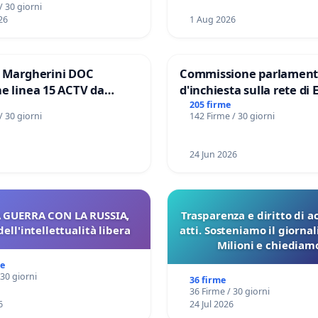
/ 30 giorni
26
1 Aug 2026
e Margherini DOC
Commissione parlament
e linea 15 ACTV da
d'inchiesta sulla rete di 
P.zza S. Antonio
del Mossad: verità sugli 
205 firme
/ 30 giorni
142 Firme / 30 giorni
orto Marco Polo tariffa a
Files
24 Jun 2026
 GUERRA CON LA RUSSIA,
Trasparenza e diritto di a
dell'intellettualità libera
atti. Sosteniamo il giorna
Milioni e chiediamo
pubblicazione dei verbali
me
sulla Pedemontana V
 30 giorni
36 firme
36 Firme / 30 giorni
6
24 Jul 2026