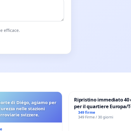
e efficace.
Ripristino immediato 40 
orte di Diégo, agiamo per
per il quartiere Europa/
icurezza nelle stazioni
di Aprilia
349 firme
erroviarie svizzere.
349 Firme / 30 giorni
me