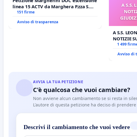
Petizione Margherini DOC estensione
A S.S.
linea 15 ACTV da Marghera P.zza S.
NOTI
Antonio all'aeroporto Marco Polo
151 firme
GIUDIZ
tariffa a € 1,50
Avviso di trasparenza
A S.S. LEO
NOTIZIE 
GIUDIZIAR
1 499 firm
BENEDETT
Avviso di
AVVIA LA TUA PETIZIONE
C'è qualcosa che vuoi cambiare?
Non avviene alcun cambiamento se si resta in sile
L'autore di questa petizione ha deciso di prendere l'
Descrivi il cambiamento che vuoi vedere