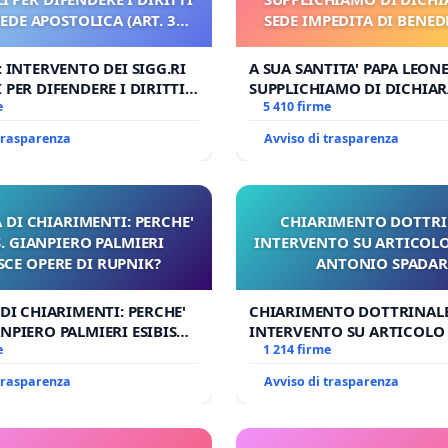
SEDE APOSTOLICA (ART. 3
SEDE IMPEDITA DI BENED
UDG)
E/O DI FAR APRIRE IL R
PROCESSO
: INTERVENTO DEI SIGG.RI
A SUA SANTITA' PAPA LEONE
 PER DIFENDERE I DIRITTI
SUPPLICHIAMO DI DICHIAR
E APOSTOLICA (ART. 3 UDG)
e
SEDE IMPEDITA DI BENEDET
5 410 firme
DI FAR APRIRE IL RELATIV
 trasparenza
Avviso di trasparenza
 DI CHIARIMENTI: PERCHE'
CHIARIMENTO DOTTRI
 GIANPIERO PALMIERI
INTERVENTO SU ARTICOLO
SCE OPERE DI RUPNIK?
ANTONIO SPADA
 DI CHIARIMENTI: PERCHE'
CHIARIMENTO DOTTRINALE
NPIERO PALMIERI ESIBISCE
INTERVENTO SU ARTICOLO 
RUPNIK?
e
ANTONIO SPADARO
1 214 firme
 trasparenza
Avviso di trasparenza