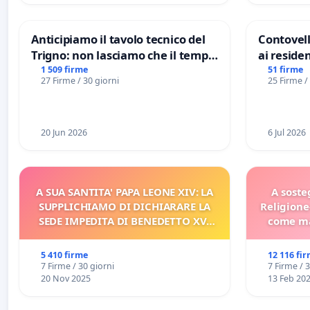
Anticipiamo il tavolo tecnico del
Contovell
Trigno: non lasciamo che il tempo
ai residen
rallenti le ricerche di Domenico
1 509 firme
51 firme
27 Firme / 30 giorni
25 Firme /
Racanati
20 Jun 2026
6 Jul 2026
A SUA SANTITA' PAPA LEONE XIV: LA
A soste
SUPPLICHIAMO DI DICHIARARE LA
Religione
SEDE IMPEDITA DI BENEDETTO XVI
come ma
E/O DI FAR APRIRE IL RELATIVO
PROCESSO
5 410 firme
12 116 fi
7 Firme / 30 giorni
7 Firme / 
20 Nov 2025
13 Feb 20