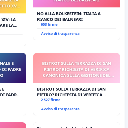
ETTO XVI
ELATIVO
NO ALLA BOLKESTEIN: ITALIA A
FIANCO DEI BALNEARI
 XIV: LA
653 firme
ARE LA
TO XVI E/O
Avviso di trasparenza
O PROCESSO
NALE E
BISTROT SULLA TERRAZZA DI SAN
 DI PADRE
PIETRO? RICHIESTA DI VERIFICA
RO
CANONICA SULLA GESTIONE DEL
CARD. GAMBETTI
 E
BISTROT SULLA TERRAZZA DI SAN
DI PADRE
PIETRO? RICHIESTA DI VERIFICA
CANONICA SULLA GESTIONE DEL
2 527 firme
CARD. GAMBETTI
Avviso di trasparenza