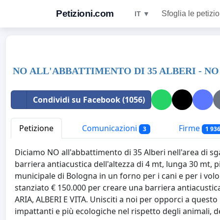
Petizioni.com
Sfoglia le petizio
IT ▼
NO ALL'ABBATTIMENTO DI 35 ALBERI - N
Condividi su Facebook (1056)
Petizione
Comunicazioni
Firme
3
1 93
Diciamo NO all'abbattimento di 35 Alberi nell'area di s
barriera antiacustica dell'altezza di 4 mt, lunga 30 mt,
municipale di Bologna in un forno per i cani e per i vol
stanziato € 150.000 per creare una barriera antiacustic
ARIA, ALBERI E VITA. Unisciti a noi per opporci a questo
impattanti e più ecologiche nel rispetto degli animali, 