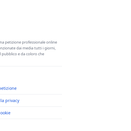
una petizione professionale online
zionate dai media tutti i giorni,
l pubblico e da coloro che
petizione
lla privacy
cookie