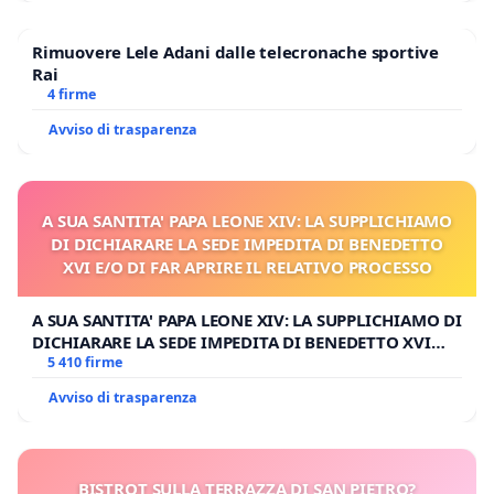
Rimuovere Lele Adani dalle telecronache sportive
Rai
4 firme
Avviso di trasparenza
A SUA SANTITA' PAPA LEONE XIV: LA SUPPLICHIAMO
DI DICHIARARE LA SEDE IMPEDITA DI BENEDETTO
XVI E/O DI FAR APRIRE IL RELATIVO PROCESSO
A SUA SANTITA' PAPA LEONE XIV: LA SUPPLICHIAMO DI
DICHIARARE LA SEDE IMPEDITA DI BENEDETTO XVI
E/O DI FAR APRIRE IL RELATIVO PROCESSO
5 410 firme
Avviso di trasparenza
BISTROT SULLA TERRAZZA DI SAN PIETRO?