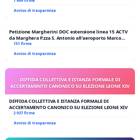
BENEDETTO XVI
1 499 firme
Avviso di trasparenza
Petizione Margherini DOC estensione linea 15 ACTV
da Marghera P.zza S. Antonio all'aeroporto Marco
Polo tariffa a € 1,50
151 firme
Avviso di trasparenza
DIFFIDA COLLETTIVA E ISTANZA FORMALE DI
ACCERTAMENTO CANONICO SU ELEZIONE LEONE XIV
DIFFIDA COLLETTIVA E ISTANZA FORMALE DI
ACCERTAMENTO CANONICO SU ELEZIONE LEONE XIV
2 937 firme
Avviso di trasparenza