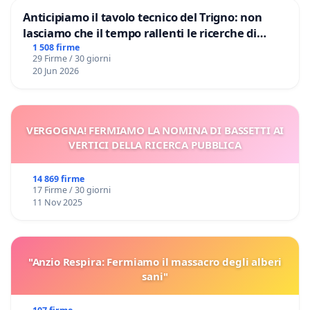
Anticipiamo il tavolo tecnico del Trigno: non
lasciamo che il tempo rallenti le ricerche di
Domenico Racanati
1 508 firme
29 Firme / 30 giorni
20 Jun 2026
VERGOGNA! FERMIAMO LA NOMINA DI BASSETTI AI
VERTICI DELLA RICERCA PUBBLICA
14 869 firme
17 Firme / 30 giorni
11 Nov 2025
"Anzio Respira: Fermiamo il massacro degli alberi
sani"