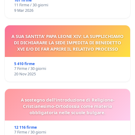
107 firme
11 Firme / 30 giorni
9 Mar 2026
A SUA SANTITA' PAPA LEONE XIV: LA SUPPLICHIAMO
DI DICHIARARE LA SEDE IMPEDITA DI BENEDETTO
XVI E/O DI FAR APRIRE IL RELATIVO PROCESSO
5 410 firme
7 Firme / 30 giorni
20 Nov 2025
A sostegno dell'introduzione di Religione-
Cristianesimo-Ortodossia come materia
obbligatoria nelle scuole bulgare.
12 116 firme
7 Firme / 30 giorni