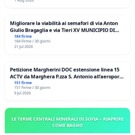
1 Aug 2026
Migliorare la viabilità ai semafori di via Anton
Giulio Bragaglia e via Tieri XV MUNICIPIO DI
ROMA
184 firme
184 Firme / 30 giorni
21 Jul 2026
Petizione Margherini DOC estensione linea 15
ACTV da Marghera P.zza S. Antonio all'aeroporto
Marco Polo tariffa a € 1,50
151 firme
151 Firme / 30 giorni
9 Jul 2026
LE TERME CENTRALI MINERALI DI SOFIA – RIAPRIRE
COME BAGNO