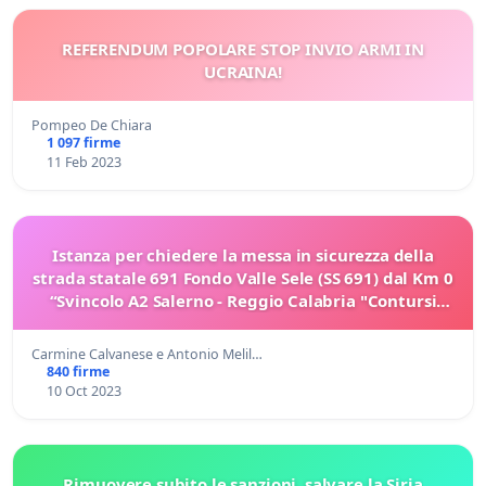
REFERENDUM POPOLARE STOP INVIO ARMI IN
UCRAINA!
Pompeo De Chiara
1 097 firme
11 Feb 2023
Istanza per chiedere la messa in sicurezza della
strada statale 691 Fondo Valle Sele (SS 691) dal Km 0
“Svincolo A2 Salerno - Reggio Calabria "Contursi
Terme – Postiglione” al km 31,1 “SS/7 –
Carmine Calvanese e Antonio Melil…
840 firme
10 Oct 2023
Rimuovere subito le sanzioni, salvare la Siria