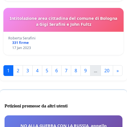
Intitolazione area cittadina del comune di Bologna
a Gigi Serafini e John Fultz
Roberta Serafini
331 firme
17 Jan 2023
1
2
3
4
5
6
7
8
9
...
20
»
Petizioni promosse da altri utenti
NO ALLA GUERRA CON LA RUSSIA, appello