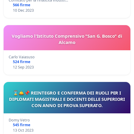
Comitato per la rinascita industr…
566 firme
10 Dec 2023
Vogliamo l'Istituto Comprensivo "San G. Bosco" di
Alcamo
Carlo Vaiasuso
524 firme
12 Sep 2023
⌛🛎️📌 REINTEGRO E CONFERMA DEI RUOLI PER I
DIPLOMATI MAGISTRALI E DOCENTI DELLE SUPERIORI
CON ANNO DI PROVA SUPERATO.
Domy Vetro
545 firme
13 Oct 2023