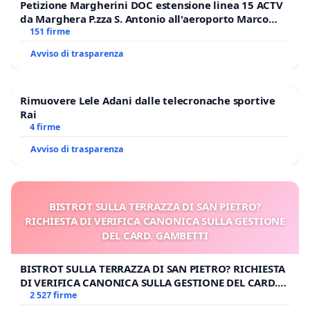
Petizione Margherini DOC estensione linea 15 ACTV
da Marghera P.zza S. Antonio all'aeroporto Marco
Polo tariffa a € 1,50
151 firme
Avviso di trasparenza
Rimuovere Lele Adani dalle telecronache sportive
Rai
4 firme
Avviso di trasparenza
BISTROT SULLA TERRAZZA DI SAN PIETRO?
RICHIESTA DI VERIFICA CANONICA SULLA GESTIONE
DEL CARD. GAMBETTI
BISTROT SULLA TERRAZZA DI SAN PIETRO? RICHIESTA
DI VERIFICA CANONICA SULLA GESTIONE DEL CARD.
GAMBETTI
2 527 firme