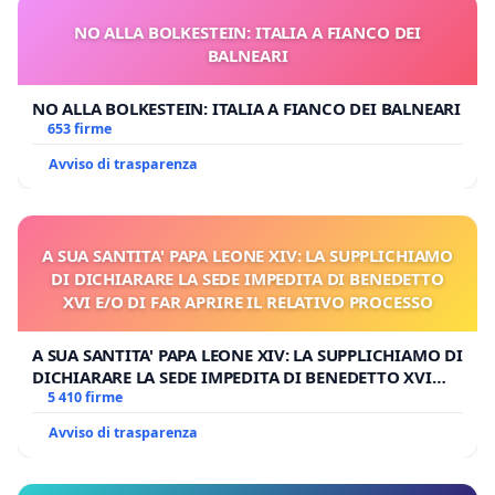
NO ALLA BOLKESTEIN: ITALIA A FIANCO DEI
BALNEARI
NO ALLA BOLKESTEIN: ITALIA A FIANCO DEI BALNEARI
653 firme
Avviso di trasparenza
A SUA SANTITA' PAPA LEONE XIV: LA SUPPLICHIAMO
DI DICHIARARE LA SEDE IMPEDITA DI BENEDETTO
XVI E/O DI FAR APRIRE IL RELATIVO PROCESSO
A SUA SANTITA' PAPA LEONE XIV: LA SUPPLICHIAMO DI
DICHIARARE LA SEDE IMPEDITA DI BENEDETTO XVI
E/O DI FAR APRIRE IL RELATIVO PROCESSO
5 410 firme
Avviso di trasparenza