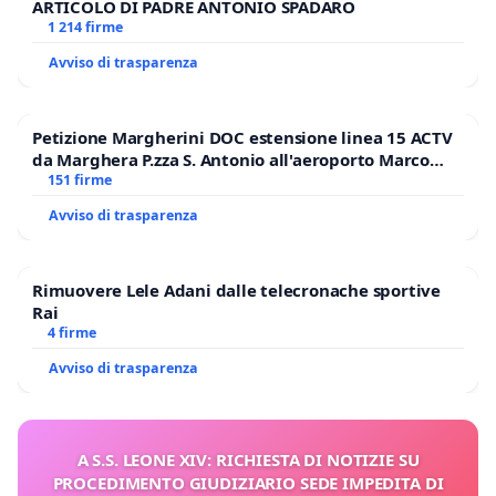
ARTICOLO DI PADRE ANTONIO SPADARO
1 214 firme
Avviso di trasparenza
Petizione Margherini DOC estensione linea 15 ACTV
da Marghera P.zza S. Antonio all'aeroporto Marco
Polo tariffa a € 1,50
151 firme
Avviso di trasparenza
Rimuovere Lele Adani dalle telecronache sportive
Rai
4 firme
Avviso di trasparenza
A S.S. LEONE XIV: RICHIESTA DI NOTIZIE SU
PROCEDIMENTO GIUDIZIARIO SEDE IMPEDITA DI