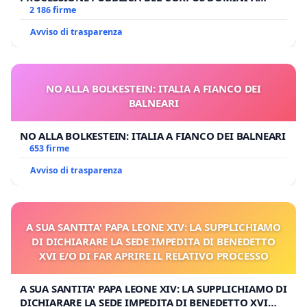
MILANO
2 186 firme
Avviso di trasparenza
NO ALLA BOLKESTEIN: ITALIA A FIANCO DEI
BALNEARI
NO ALLA BOLKESTEIN: ITALIA A FIANCO DEI BALNEARI
653 firme
Avviso di trasparenza
A SUA SANTITA' PAPA LEONE XIV: LA SUPPLICHIAMO
DI DICHIARARE LA SEDE IMPEDITA DI BENEDETTO
XVI E/O DI FAR APRIRE IL RELATIVO PROCESSO
A SUA SANTITA' PAPA LEONE XIV: LA SUPPLICHIAMO DI
DICHIARARE LA SEDE IMPEDITA DI BENEDETTO XVI