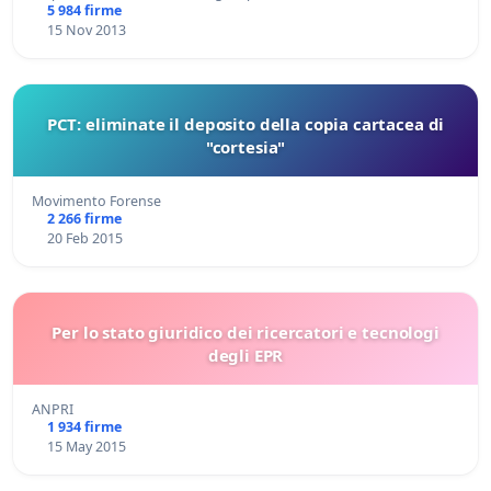
5 984 firme
15 Nov 2013
PCT: eliminate il deposito della copia cartacea di
"cortesia"
Movimento Forense
2 266 firme
20 Feb 2015
Per lo stato giuridico dei ricercatori e tecnologi
degli EPR
ANPRI
1 934 firme
15 May 2015