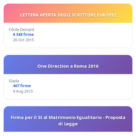
LETTERA APERTA DEGLI SCRITTORI EUROPEI
Cécile Deniard
6 348 firme
26 Oct 2015
One Direction a Roma 2016
Giada
467 firme
9 Aug 2015
Firma per il SI al Matrimonio Egualitario - Proposta
di Legge