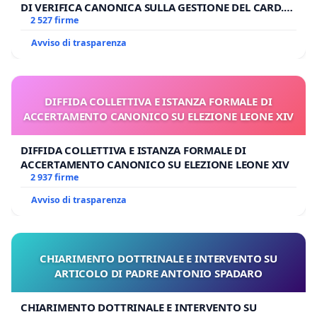
DI VERIFICA CANONICA SULLA GESTIONE DEL CARD.
GAMBETTI
2 527 firme
Avviso di trasparenza
DIFFIDA COLLETTIVA E ISTANZA FORMALE DI
ACCERTAMENTO CANONICO SU ELEZIONE LEONE XIV
DIFFIDA COLLETTIVA E ISTANZA FORMALE DI
ACCERTAMENTO CANONICO SU ELEZIONE LEONE XIV
2 937 firme
Avviso di trasparenza
CHIARIMENTO DOTTRINALE E INTERVENTO SU
ARTICOLO DI PADRE ANTONIO SPADARO
CHIARIMENTO DOTTRINALE E INTERVENTO SU