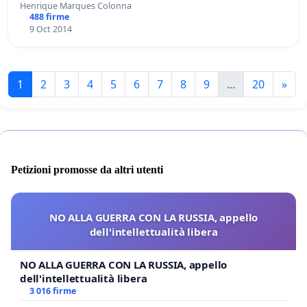
Henrique Marques Colonna
488 firme
9 Oct 2014
1
2
3
4
5
6
7
8
9
...
20
»
Petizioni promosse da altri utenti
NO ALLA GUERRA CON LA RUSSIA, appello
dell'intellettualità libera
NO ALLA GUERRA CON LA RUSSIA, appello
dell'intellettualità libera
3 016 firme