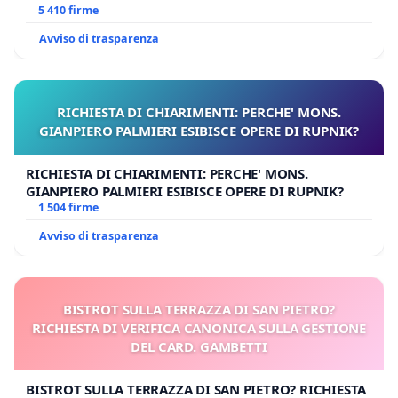
E/O DI FAR APRIRE IL RELATIVO PROCESSO
5 410 firme
Avviso di trasparenza
RICHIESTA DI CHIARIMENTI: PERCHE' MONS.
GIANPIERO PALMIERI ESIBISCE OPERE DI RUPNIK?
RICHIESTA DI CHIARIMENTI: PERCHE' MONS.
GIANPIERO PALMIERI ESIBISCE OPERE DI RUPNIK?
1 504 firme
Avviso di trasparenza
BISTROT SULLA TERRAZZA DI SAN PIETRO?
RICHIESTA DI VERIFICA CANONICA SULLA GESTIONE
DEL CARD. GAMBETTI
BISTROT SULLA TERRAZZA DI SAN PIETRO? RICHIESTA