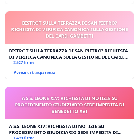
BISTROT SULLA TERRAZZA DI SAN PIETRO?
RICHIESTA DI VERIFICA CANONICA SULLA GESTIONE
DEL CARD. GAMBETTI
BISTROT SULLA TERRAZZA DI SAN PIETRO? RICHIESTA
DI VERIFICA CANONICA SULLA GESTIONE DEL CARD.
GAMBETTI
2 527 firme
Avviso di trasparenza
A S.S. LEONE XIV: RICHIESTA DI NOTIZIE SU
PROCEDIMENTO GIUDIZIARIO SEDE IMPEDITA DI
BENEDETTO XVI
A S.S. LEONE XIV: RICHIESTA DI NOTIZIE SU
PROCEDIMENTO GIUDIZIARIO SEDE IMPEDITA DI
BENEDETTO XVI
1 499 firme