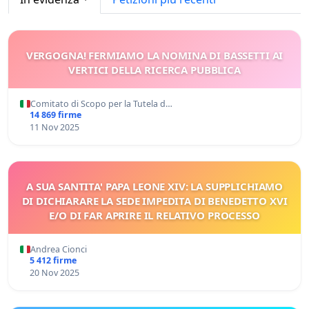
VERGOGNA! FERMIAMO LA NOMINA DI BASSETTI AI
VERTICI DELLA RICERCA PUBBLICA
Comitato di Scopo per la Tutela d…
14 869 firme
11 Nov 2025
A SUA SANTITA' PAPA LEONE XIV: LA SUPPLICHIAMO
DI DICHIARARE LA SEDE IMPEDITA DI BENEDETTO XVI
E/O DI FAR APRIRE IL RELATIVO PROCESSO
Andrea Cionci
5 412 firme
20 Nov 2025