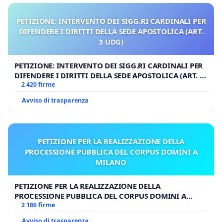
PETIZIONE: INTERVENTO DEI SIGG.RI CARDINALI PER
DIFENDERE I DIRITTI DELLA SEDE APOSTOLICA (ART.
3 UDG)
PETIZIONE: INTERVENTO DEI SIGG.RI CARDINALI PER
DIFENDERE I DIRITTI DELLA SEDE APOSTOLICA (ART. 3
UDG)
2 420 firme
Avviso di trasparenza
PETIZIONE PER LA REALIZZAZIONE DELLA
PROCESSIONE PUBBLICA DEL CORPUS DOMINI A
MILANO
PETIZIONE PER LA REALIZZAZIONE DELLA
PROCESSIONE PUBBLICA DEL CORPUS DOMINI A
MILANO
2 186 firme
Avviso di trasparenza