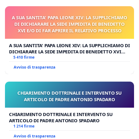
A SUA SANTITA' PAPA LEONE XIV: LA SUPPLICHIAMO
DI DICHIARARE LA SEDE IMPEDITA DI BENEDETTO
XVI E/O DI FAR APRIRE IL RELATIVO PROCESSO
A SUA SANTITA' PAPA LEONE XIV: LA SUPPLICHIAMO DI
DICHIARARE LA SEDE IMPEDITA DI BENEDETTO XVI
E/O DI FAR APRIRE IL RELATIVO PROCESSO
5 410 firme
Avviso di trasparenza
CHIARIMENTO DOTTRINALE E INTERVENTO SU
ARTICOLO DI PADRE ANTONIO SPADARO
CHIARIMENTO DOTTRINALE E INTERVENTO SU
ARTICOLO DI PADRE ANTONIO SPADARO
1 214 firme
Avviso di trasparenza