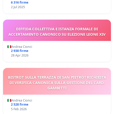
6 316 firme
2 Jul 2025
DIFFIDA COLLETTIVA E ISTANZA FORMALE DI
ACCERTAMENTO CANONICO SU ELEZIONE LEONE XIV
Andrea Cionci
2 938 firme
28 Apr 2026
BISTROT SULLA TERRAZZA DI SAN PIETRO? RICHIESTA
DI VERIFICA CANONICA SULLA GESTIONE DEL CARD.
GAMBETTI
Andrea Cionci
2 528 firme
5 Feb 2026