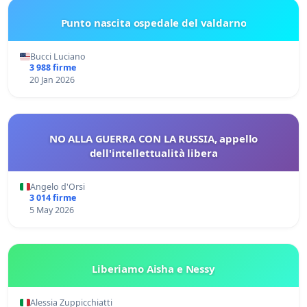
Punto nascita ospedale del valdarno
Bucci Luciano
3 988 firme
20 Jan 2026
NO ALLA GUERRA CON LA RUSSIA, appello
dell'intellettualità libera
Angelo d'Orsi
3 014 firme
5 May 2026
Liberiamo Aisha e Nessy
Alessia Zuppicchiatti