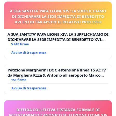
A SUA SANTITA' PAPA LEONE XIV: LA SUPPLICHIAMO
DI DICHIARARE LA SEDE IMPEDITA DI BENEDETTO
XVI E/O DI FAR APRIRE IL RELATIVO PROCESSO
A SUA SANTITA' PAPA LEONE XIV: LA SUPPLICHIAMO DI
DICHIARARE LA SEDE IMPEDITA DI BENEDETTO XVI
E/O DI FAR APRIRE IL RELATIVO PROCESSO
5 410 firme
Avviso di trasparenza
Petizione Margherini DOC estensione linea 15 ACTV
da Marghera P.zza S. Antonio all'aeroporto Marco
Polo tariffa a € 1,50
151 firme
Avviso di trasparenza
DIFFIDA COLLETTIVA E ISTANZA FORMALE DI
ACCERTAMENTO CANONICO SU ELEZIONE LEONE XIV