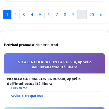
1
2
3
4
5
6
7
8
9
...
20
»
Petizioni promosse da altri utenti
NO ALLA GUERRA CON LA RUSSIA, appello
dell'intellettualità libera
NO ALLA GUERRA CON LA RUSSIA, appello
dell'intellettualità libera
3 015 firme
Avviso di trasparenza