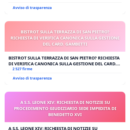
Avviso di trasparenza
BISTROT SULLA TERRAZZA DI SAN PIETRO?
RICHIESTA DI VERIFICA CANONICA SULLA GESTIONE
DEL CARD. GAMBETTI
BISTROT SULLA TERRAZZA DI SAN PIETRO? RICHIESTA
DI VERIFICA CANONICA SULLA GESTIONE DEL CARD.
GAMBETTI
2 527 firme
Avviso di trasparenza
A S.S. LEONE XIV: RICHIESTA DI NOTIZIE SU
PROCEDIMENTO GIUDIZIARIO SEDE IMPEDITA DI
BENEDETTO XVI
A S.S. LEONE XIV: RICHIESTA DI NOTIZIE SU