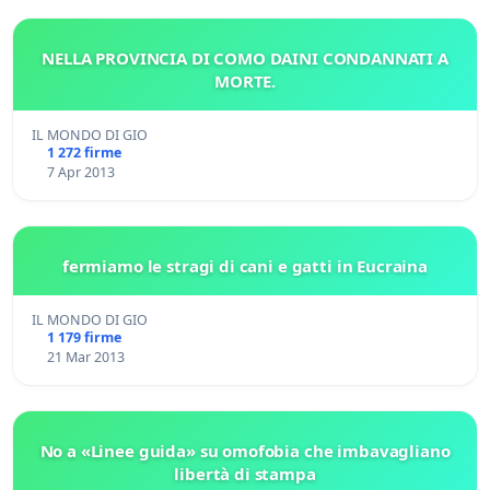
NELLA PROVINCIA DI COMO DAINI CONDANNATI A
MORTE.
IL MONDO DI GIO
1 272 firme
7 Apr 2013
fermiamo le stragi di cani e gatti in Eucraina
IL MONDO DI GIO
1 179 firme
21 Mar 2013
No a «Linee guida» su omofobia che imbavagliano
libertà di stampa