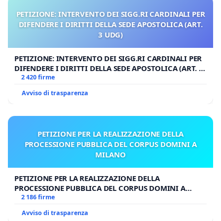
PETIZIONE: INTERVENTO DEI SIGG.RI CARDINALI PER
DIFENDERE I DIRITTI DELLA SEDE APOSTOLICA (ART.
3 UDG)
PETIZIONE: INTERVENTO DEI SIGG.RI CARDINALI PER
DIFENDERE I DIRITTI DELLA SEDE APOSTOLICA (ART. 3
UDG)
2 420 firme
Avviso di trasparenza
PETIZIONE PER LA REALIZZAZIONE DELLA
PROCESSIONE PUBBLICA DEL CORPUS DOMINI A
MILANO
PETIZIONE PER LA REALIZZAZIONE DELLA
PROCESSIONE PUBBLICA DEL CORPUS DOMINI A
MILANO
2 186 firme
Avviso di trasparenza