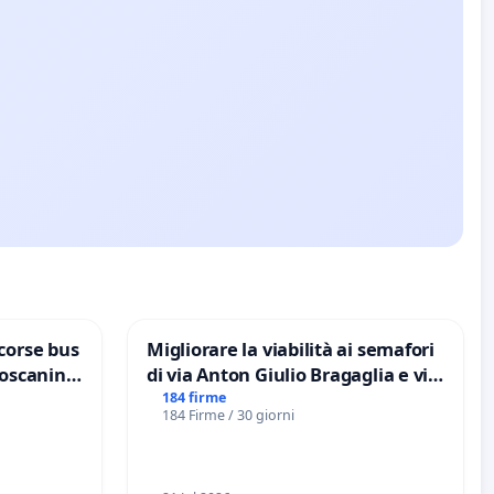
corse bus
Migliorare la viabilità ai semafori
Toscanini
di via Anton Giulio Bragaglia e via
Tieri XV MUNICIPIO DI ROMA
184 firme
184 Firme / 30 giorni