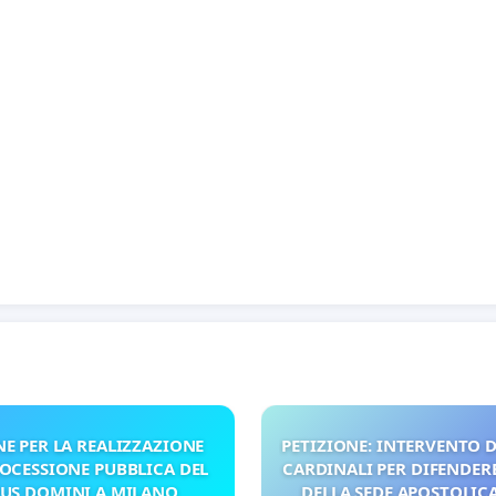
NE PER LA REALIZZAZIONE
PETIZIONE: INTERVENTO D
ROCESSIONE PUBBLICA DEL
CARDINALI PER DIFENDERE
US DOMINI A MILANO
DELLA SEDE APOSTOLICA 