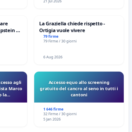
21 Jul 2026
are
La Graziella chiede rispetto -
Epstein e
Ortigia vuole vivere
Epstein
79 firme
79 Firme / 30 giorni
6 Aug 2026
ccesso agli
Accesso equo allo screening
lista Marco
gratuito del cancro al seno in tutti i
 la
cantoni
 Pfas-Pfba
eneta
1 646 firme
32 Firme / 30 giorni
5 Jan 2026