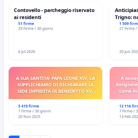
Contovello - parcheggio riservato
Anticipia
ai residenti
Trigno: n
rallenti 
51 firme
1 509 fir
29 Firme / 30 giorni
27 Firme /
Racanati
6 Jul 2026
20 Jun 202
A SUA SANTITA' PAPA LEONE XIV: LA
A soste
SUPPLICHIAMO DI DICHIARARE LA
Religione
SEDE IMPEDITA DI BENEDETTO XVI
come ma
E/O DI FAR APRIRE IL RELATIVO
PROCESSO
5 410 firme
12 116 fi
7 Firme / 30 giorni
7 Firme / 
20 Nov 2025
13 Feb 20