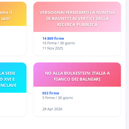
amo il
VERGOGNA! FERMIAMO LA NOMINA
 sani"
DI BASSETTI AI VERTICI DELLA
RICERCA PUBBLICA
14 869 firme
16 Firme / 30 giorni
11 Nov 2025
A SEDE
NO ALLA BOLKESTEIN: ITALIA A
O XVI E
FIANCO DEI BALNEARI
ONCLAVE
653 firme
5 Firme / 30 giorni
28 Apr 2026