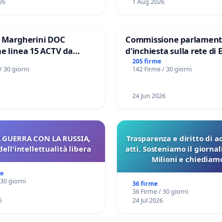
26
1 Aug 2026
e Margherini DOC
Commissione parlament
e linea 15 ACTV da
d'inchiesta sulla rete di 
P.zza S. Antonio
del Mossad: verità sugli 
205 firme
/ 30 giorni
142 Firme / 30 giorni
orto Marco Polo tariffa a
Files
24 Jun 2026
 GUERRA CON LA RUSSIA,
Trasparenza e diritto di a
dell'intellettualità libera
atti. Sosteniamo il giorna
Milioni e chiediamo
pubblicazione dei verbali
me
sulla Pedemontana V
 30 giorni
36 firme
36 Firme / 30 giorni
6
24 Jul 2026