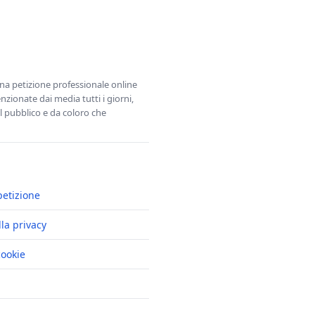
una petizione professionale online
zionate dai media tutti i giorni,
l pubblico e da coloro che
petizione
lla privacy
cookie