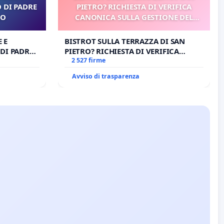
 DI PADRE
PIETRO? RICHIESTA DI VERIFICA
RO
CANONICA SULLA GESTIONE DEL
CARD. GAMBETTI
 E
BISTROT SULLA TERRAZZA DI SAN
DI PADRE
PIETRO? RICHIESTA DI VERIFICA
CANONICA SULLA GESTIONE DEL
2 527 firme
CARD. GAMBETTI
Avviso di trasparenza