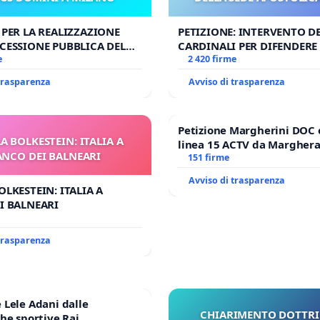
UDG)
 PER LA REALIZZAZIONE
PETIZIONE: INTERVENTO DE
CESSIONE PUBBLICA DEL
CARDINALI PER DIFENDERE 
OMINI A MILANO
e
DELLA SEDE APOSTOLICA (A
2 420 firme
 trasparenza
Avviso di trasparenza
Petizione Margherini DOC 
A BOLKESTEIN: ITALIA A
linea 15 ACTV da Marghera 
ANCO DEI BALNEARI
Antonio all'aeroporto Marc
151 firme
tariffa a € 1,50
Avviso di trasparenza
OLKESTEIN: ITALIA A
I BALNEARI
 trasparenza
Lele Adani dalle
CHIARIMENTO DOTTRI
he sportive Rai