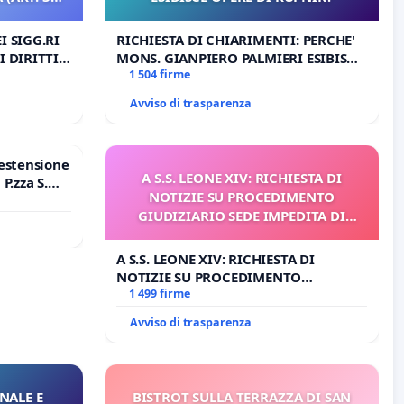
I SIGG.RI
RICHIESTA DI CHIARIMENTI: PERCHE'
I DIRITTI
MONS. GIANPIERO PALMIERI ESIBISCE
RT. 3 UDG)
OPERE DI RUPNIK?
1 504 firme
Avviso di trasparenza
estensione
A S.S. LEONE XIV: RICHIESTA DI
P.zza S.
NOTIZIE SU PROCEDIMENTO
o Polo
GIUDIZIARIO SEDE IMPEDITA DI
BENEDETTO XVI
A S.S. LEONE XIV: RICHIESTA DI
NOTIZIE SU PROCEDIMENTO
GIUDIZIARIO SEDE IMPEDITA DI
1 499 firme
BENEDETTO XVI
Avviso di trasparenza
NALE E
BISTROT SULLA TERRAZZA DI SAN