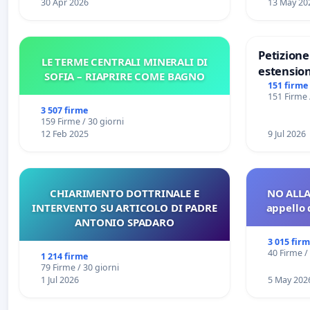
30 Apr 2026
13 May 20
Petizion
LE TERME CENTRALI MINERALI DI
estension
SOFIA – RIAPRIRE COME BAGNO
Marghera 
151 firme
151 Firme 
all'aerop
3 507 firme
€ 1,50
159 Firme / 30 giorni
12 Feb 2025
9 Jul 2026
CHIARIMENTO DOTTRINALE E
NO ALLA
INTERVENTO SU ARTICOLO DI PADRE
appello 
ANTONIO SPADARO
3 015 fir
40 Firme /
1 214 firme
79 Firme / 30 giorni
1 Jul 2026
5 May 202