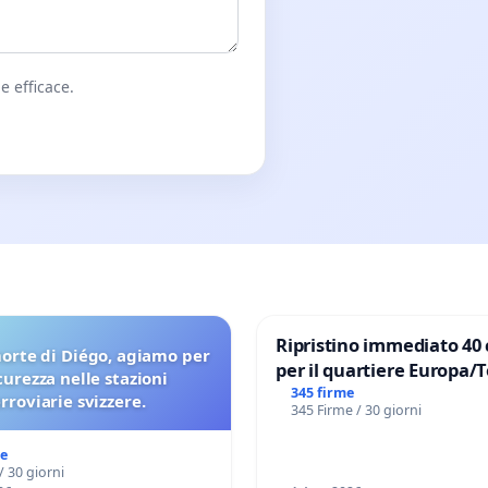
e efficace.
Ripristino immediato 40 
orte di Diégo, agiamo per
per il quartiere Europa/
icurezza nelle stazioni
di Aprilia
345 firme
erroviarie svizzere.
345 Firme / 30 giorni
me
/ 30 giorni