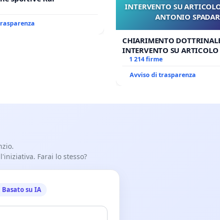
INTERVENTO SU ARTICOLO
ANTONIO SPADA
 trasparenza
CHIARIMENTO DOTTRINALE
INTERVENTO SU ARTICOLO 
ANTONIO SPADARO
1 214 firme
Avviso di trasparenza
nzio.
iniziativa. Farai lo stesso?
Basato su IA