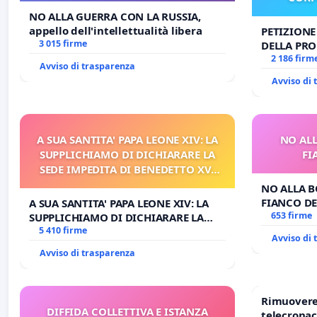
NO ALLA GUERRA CON LA RUSSIA,
appello dell'intellettualità libera
PETIZIONE
3 015 firme
DELLA PRO
CORPUS D
2 186 firm
Avviso di trasparenza
Avviso di
A SUA SANTITA' PAPA LEONE XIV: LA
NO ALL
SUPPLICHIAMO DI DICHIARARE LA
FI
SEDE IMPEDITA DI BENEDETTO XVI
E/O DI FAR APRIRE IL RELATIVO
NO ALLA B
PROCESSO
FIANCO DE
A SUA SANTITA' PAPA LEONE XIV: LA
653 firme
SUPPLICHIAMO DI DICHIARARE LA
SEDE IMPEDITA DI BENEDETTO XVI E/O
5 410 firme
Avviso di
DI FAR APRIRE IL RELATIVO PROCESSO
Avviso di trasparenza
Rimuovere 
DIFFIDA COLLETTIVA E ISTANZA
telecronac