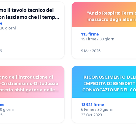
mo il tavolo tecnico del
"Anzio Respira: Fermi
on lasciamo che il tempo
massacro degli alberi
le ricerche di Domenico
me
 30 giorni
115 firme
19 Firme / 30 giorni
6
9 Mar 2026
gno dell'introduzione di
RICONOSCIMENTO DELL
-Cristianesimo-Ortodossia
IMPEDITA DI BENEDETT
teria obbligatoria nelle
CONVOCAZIONE DEL C
scuole bulgare.
rme
18 921 firme
30 giorni
6 Firme / 30 giorni
25
23 Oct 2023