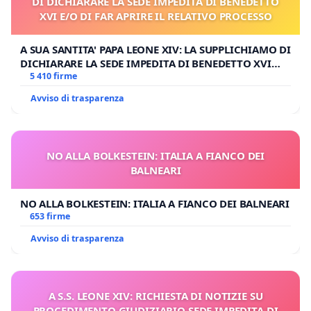
DI DICHIARARE LA SEDE IMPEDITA DI BENEDETTO
XVI E/O DI FAR APRIRE IL RELATIVO PROCESSO
A SUA SANTITA' PAPA LEONE XIV: LA SUPPLICHIAMO DI
DICHIARARE LA SEDE IMPEDITA DI BENEDETTO XVI
E/O DI FAR APRIRE IL RELATIVO PROCESSO
5 410 firme
Avviso di trasparenza
NO ALLA BOLKESTEIN: ITALIA A FIANCO DEI
BALNEARI
NO ALLA BOLKESTEIN: ITALIA A FIANCO DEI BALNEARI
653 firme
Avviso di trasparenza
A S.S. LEONE XIV: RICHIESTA DI NOTIZIE SU
PROCEDIMENTO GIUDIZIARIO SEDE IMPEDITA DI