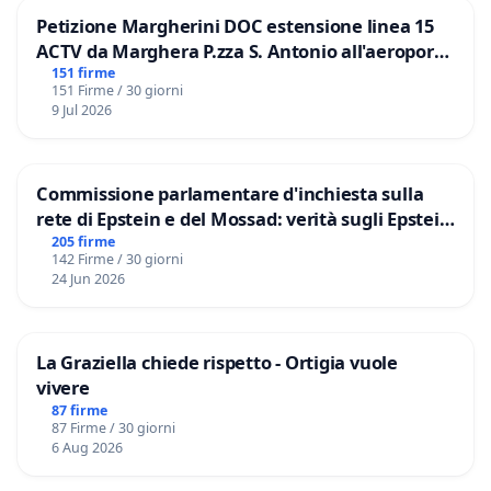
Petizione Margherini DOC estensione linea 15
ACTV da Marghera P.zza S. Antonio all'aeroporto
Marco Polo tariffa a € 1,50
151 firme
151 Firme / 30 giorni
9 Jul 2026
Commissione parlamentare d'inchiesta sulla
rete di Epstein e del Mossad: verità sugli Epstein
Files
205 firme
142 Firme / 30 giorni
24 Jun 2026
La Graziella chiede rispetto - Ortigia vuole
vivere
87 firme
87 Firme / 30 giorni
6 Aug 2026