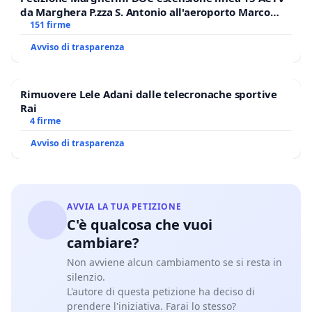
da Marghera P.zza S. Antonio all'aeroporto Marco
Polo tariffa a € 1,50
151 firme
Avviso di trasparenza
Rimuovere Lele Adani dalle telecronache sportive
Rai
4 firme
Avviso di trasparenza
AVVIA LA TUA PETIZIONE
C'è qualcosa che vuoi
cambiare?
Non avviene alcun cambiamento se si resta in
silenzio.
L'autore di questa petizione ha deciso di
prendere l'iniziativa. Farai lo stesso?