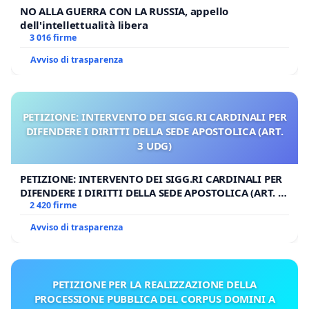
NO ALLA GUERRA CON LA RUSSIA, appello
dell'intellettualità libera
3 016 firme
Avviso di trasparenza
PETIZIONE: INTERVENTO DEI SIGG.RI CARDINALI PER
DIFENDERE I DIRITTI DELLA SEDE APOSTOLICA (ART.
3 UDG)
PETIZIONE: INTERVENTO DEI SIGG.RI CARDINALI PER
DIFENDERE I DIRITTI DELLA SEDE APOSTOLICA (ART. 3
UDG)
2 420 firme
Avviso di trasparenza
PETIZIONE PER LA REALIZZAZIONE DELLA
PROCESSIONE PUBBLICA DEL CORPUS DOMINI A