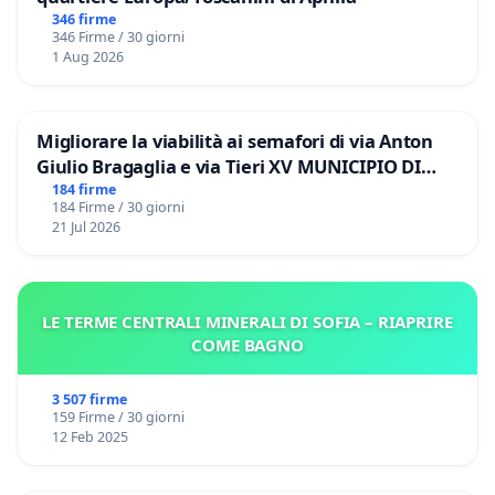
346 firme
346 Firme / 30 giorni
1 Aug 2026
Migliorare la viabilità ai semafori di via Anton
Giulio Bragaglia e via Tieri XV MUNICIPIO DI
ROMA
184 firme
184 Firme / 30 giorni
21 Jul 2026
LE TERME CENTRALI MINERALI DI SOFIA – RIAPRIRE
COME BAGNO
3 507 firme
159 Firme / 30 giorni
12 Feb 2025