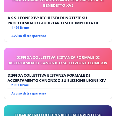
BENEDETTO XVI
A S.S. LEONE XIV: RICHIESTA DI NOTIZIE SU
PROCEDIMENTO GIUDIZIARIO SEDE IMPEDITA DI
BENEDETTO XVI
1 499 firme
Avviso di trasparenza
DIFFIDA COLLETTIVA E ISTANZA FORMALE DI
ACCERTAMENTO CANONICO SU ELEZIONE LEONE XIV
DIFFIDA COLLETTIVA E ISTANZA FORMALE DI
ACCERTAMENTO CANONICO SU ELEZIONE LEONE XIV
2 937 firme
Avviso di trasparenza
CHIARIMENTO DOTTRINALE E INTERVENTO SU