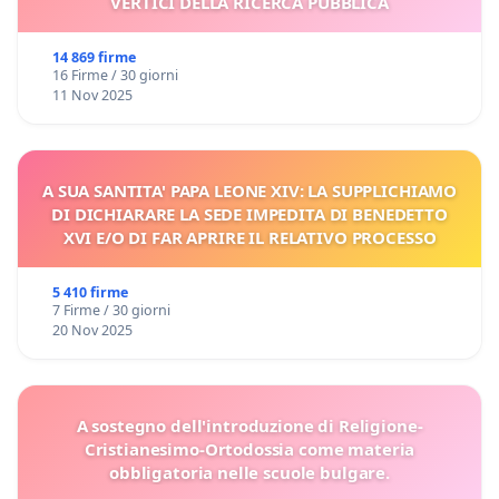
VERTICI DELLA RICERCA PUBBLICA
14 869 firme
16 Firme / 30 giorni
11 Nov 2025
A SUA SANTITA' PAPA LEONE XIV: LA SUPPLICHIAMO
DI DICHIARARE LA SEDE IMPEDITA DI BENEDETTO
XVI E/O DI FAR APRIRE IL RELATIVO PROCESSO
5 410 firme
7 Firme / 30 giorni
20 Nov 2025
A sostegno dell'introduzione di Religione-
Cristianesimo-Ortodossia come materia
obbligatoria nelle scuole bulgare.