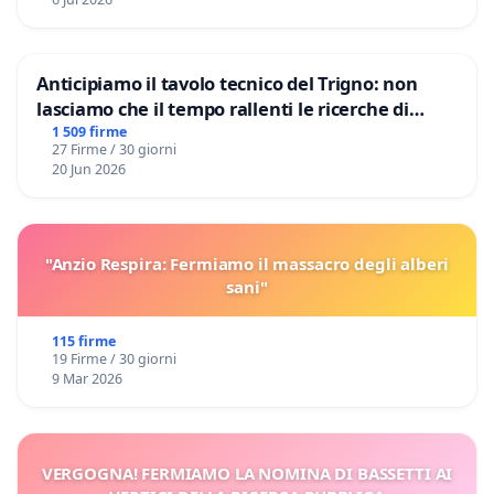
Anticipiamo il tavolo tecnico del Trigno: non
lasciamo che il tempo rallenti le ricerche di
Domenico Racanati
1 509 firme
27 Firme / 30 giorni
20 Jun 2026
"Anzio Respira: Fermiamo il massacro degli alberi
sani"
115 firme
19 Firme / 30 giorni
9 Mar 2026
VERGOGNA! FERMIAMO LA NOMINA DI BASSETTI AI