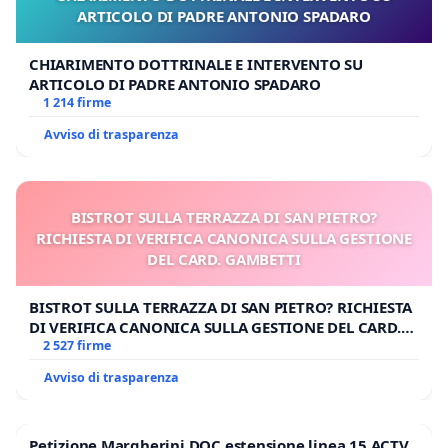
ARTICOLO DI PADRE ANTONIO SPADARO
CHIARIMENTO DOTTRINALE E INTERVENTO SU
ARTICOLO DI PADRE ANTONIO SPADARO
1 214 firme
Avviso di trasparenza
BISTROT SULLA TERRAZZA DI SAN PIETRO?
RICHIESTA DI VERIFICA CANONICA SULLA GESTIONE
DEL CARD. GAMBETTI
BISTROT SULLA TERRAZZA DI SAN PIETRO? RICHIESTA
DI VERIFICA CANONICA SULLA GESTIONE DEL CARD.
GAMBETTI
2 527 firme
Avviso di trasparenza
Petizione Margherini DOC estensione linea 15 ACTV