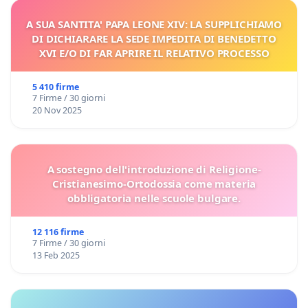
A SUA SANTITA' PAPA LEONE XIV: LA SUPPLICHIAMO
DI DICHIARARE LA SEDE IMPEDITA DI BENEDETTO
XVI E/O DI FAR APRIRE IL RELATIVO PROCESSO
5 410 firme
7 Firme / 30 giorni
20 Nov 2025
A sostegno dell'introduzione di Religione-
Cristianesimo-Ortodossia come materia
obbligatoria nelle scuole bulgare.
12 116 firme
7 Firme / 30 giorni
13 Feb 2025