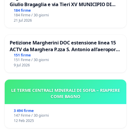
Giulio Bragaglia e via Tieri XV MUNICIPIO DI
ROMA
184 firme
184 Firme / 30 giorni
21 Jul 2026
Petizione Margherini DOC estensione linea 15
ACTV da Marghera P.zza S. Antonio all'aeroporto
Marco Polo tariffa a € 1,50
151 firme
151 Firme / 30 giorni
9 Jul 2026
LE TERME CENTRALI MINERALI DI SOFIA – RIAPRIRE
COME BAGNO
3 494 firme
147 Firme / 30 giorni
12 Feb 2025