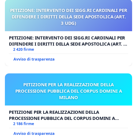
PETIZIONE: INTERVENTO DEI SIGG.RI CARDINALI PER
DIFENDERE I DIRITTI DELLA SEDE APOSTOLICA (ART.
3 UDG)
PETIZIONE: INTERVENTO DEI SIGG.RI CARDINALI PER
DIFENDERE I DIRITTI DELLA SEDE APOSTOLICA (ART. 3
UDG)
2 420 firme
Avviso di trasparenza
PETIZIONE PER LA REALIZZAZIONE DELLA
PROCESSIONE PUBBLICA DEL CORPUS DOMINI A
MILANO
PETIZIONE PER LA REALIZZAZIONE DELLA
PROCESSIONE PUBBLICA DEL CORPUS DOMINI A
MILANO
2 186 firme
Avviso di trasparenza