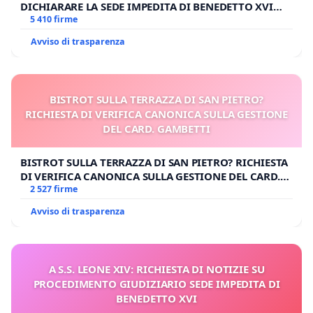
DICHIARARE LA SEDE IMPEDITA DI BENEDETTO XVI
E/O DI FAR APRIRE IL RELATIVO PROCESSO
5 410 firme
Avviso di trasparenza
BISTROT SULLA TERRAZZA DI SAN PIETRO?
RICHIESTA DI VERIFICA CANONICA SULLA GESTIONE
DEL CARD. GAMBETTI
BISTROT SULLA TERRAZZA DI SAN PIETRO? RICHIESTA
DI VERIFICA CANONICA SULLA GESTIONE DEL CARD.
GAMBETTI
2 527 firme
Avviso di trasparenza
A S.S. LEONE XIV: RICHIESTA DI NOTIZIE SU
PROCEDIMENTO GIUDIZIARIO SEDE IMPEDITA DI
BENEDETTO XVI