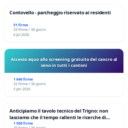
Contovello - parcheggio riservato ai residenti
51 firme
33 Firme / 30 giorni
6 Jul 2026
Accesso equo allo screening gratuito del cancro al
seno in tutti i cantoni
1 646 firme
32 Firme / 30 giorni
5 Jan 2026
Anticipiamo il tavolo tecnico del Trigno: non
lasciamo che il tempo rallenti le ricerche di
Domenico Racanati
1 508 firme
29 Firme / 30 giorni