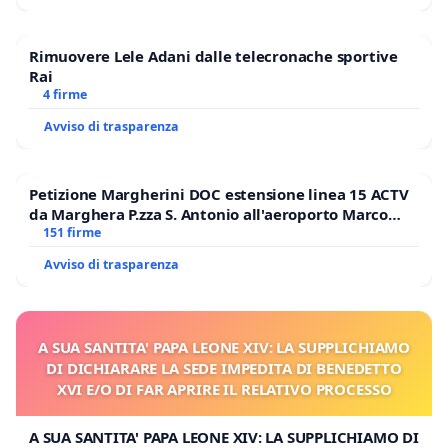
Rimuovere Lele Adani dalle telecronache sportive
Rai
4 firme
Avviso di trasparenza
Petizione Margherini DOC estensione linea 15 ACTV
da Marghera P.zza S. Antonio all'aeroporto Marco
Polo tariffa a € 1,50
151 firme
Avviso di trasparenza
A SUA SANTITA' PAPA LEONE XIV: LA SUPPLICHIAMO
DI DICHIARARE LA SEDE IMPEDITA DI BENEDETTO
XVI E/O DI FAR APRIRE IL RELATIVO PROCESSO
A SUA SANTITA' PAPA LEONE XIV: LA SUPPLICHIAMO DI