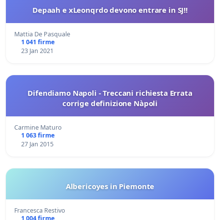
Depaah e xLeonqrdo devono entrare in SJ!!
Mattia De Pasquale
1 041 firme
23 Jan 2021
Difendiamo Napoli - Treccani richiesta Errata
corrige definizione Nàpoli
Carmine Maturo
1 063 firme
27 Jan 2015
Albericoyes in Piemonte
Francesca Restivo
1 004 firme