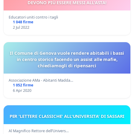
DEVONO PIÙ ESSERE MESSI ALL'ASTA!
Educatori uniti contro i tagli
1 048 firme
2 Jul 2022
Il Comune di Genova vuole rendere abitabili i bassi
in centro storico facendo un assist alle mafie,
chiediamogli di ripensarci
Associazione AMa - Abitanti Madda…
1 052 firme
6 Apr 2020
PER 'LETTERE CLASSICHE' ALL'UNIVERSITA' DI SASSARI
Al Magnifico Rettore dell’Univers…