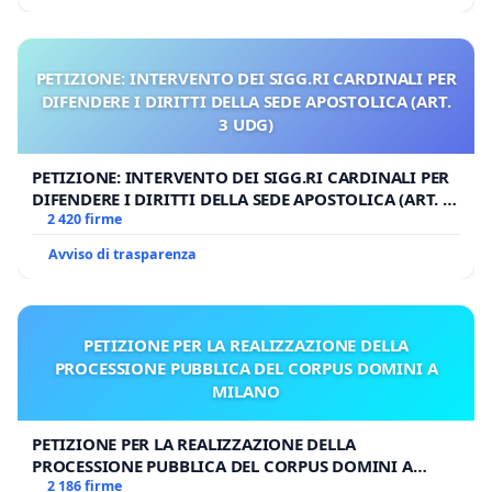
PETIZIONE: INTERVENTO DEI SIGG.RI CARDINALI PER
DIFENDERE I DIRITTI DELLA SEDE APOSTOLICA (ART.
3 UDG)
PETIZIONE: INTERVENTO DEI SIGG.RI CARDINALI PER
DIFENDERE I DIRITTI DELLA SEDE APOSTOLICA (ART. 3
UDG)
2 420 firme
Avviso di trasparenza
PETIZIONE PER LA REALIZZAZIONE DELLA
PROCESSIONE PUBBLICA DEL CORPUS DOMINI A
MILANO
PETIZIONE PER LA REALIZZAZIONE DELLA
PROCESSIONE PUBBLICA DEL CORPUS DOMINI A
MILANO
2 186 firme