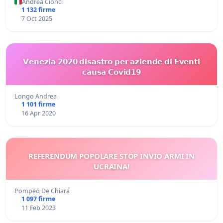
Andrea Cionci
1 132 firme
7 Oct 2025
𝗩𝗲𝗻𝗲𝘇𝗶𝗮 𝟮𝟬𝟮𝟬 𝗱𝗶𝘀𝗮𝘀𝘁𝗿𝗼 𝗽𝗲𝗿 𝗮𝘇𝗶𝗲𝗻𝗱𝗲 𝗱𝗶 𝗘𝘃𝗲𝗻𝘁𝗶
𝗰𝗮𝘂𝘀𝗮 𝗖𝗼𝘃𝗶𝗱𝟭𝟵
Longo Andrea
1 101 firme
16 Apr 2020
REFERENDUM POPOLARE STOP INVIO ARMI IN
UCRAINA!
Pompeo De Chiara
1 097 firme
11 Feb 2023