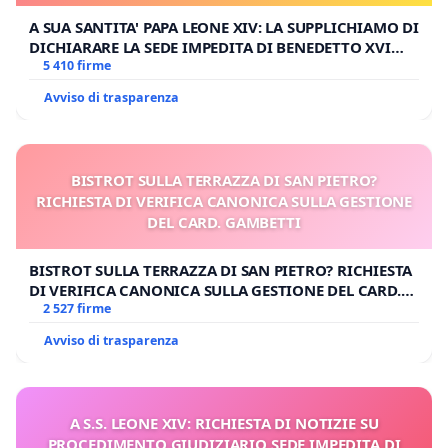
A SUA SANTITA' PAPA LEONE XIV: LA SUPPLICHIAMO DI
DICHIARARE LA SEDE IMPEDITA DI BENEDETTO XVI
E/O DI FAR APRIRE IL RELATIVO PROCESSO
5 410 firme
Avviso di trasparenza
BISTROT SULLA TERRAZZA DI SAN PIETRO?
RICHIESTA DI VERIFICA CANONICA SULLA GESTIONE
DEL CARD. GAMBETTI
BISTROT SULLA TERRAZZA DI SAN PIETRO? RICHIESTA
DI VERIFICA CANONICA SULLA GESTIONE DEL CARD.
GAMBETTI
2 527 firme
Avviso di trasparenza
A S.S. LEONE XIV: RICHIESTA DI NOTIZIE SU
PROCEDIMENTO GIUDIZIARIO SEDE IMPEDITA DI