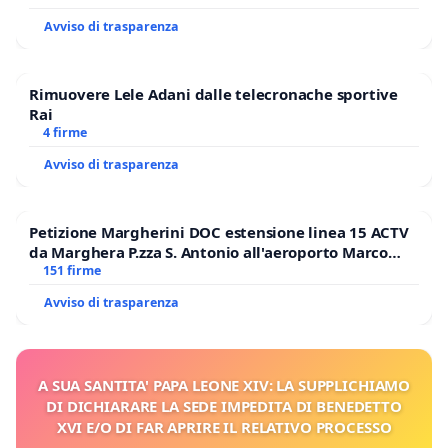
Avviso di trasparenza
Rimuovere Lele Adani dalle telecronache sportive
Rai
4 firme
Avviso di trasparenza
Petizione Margherini DOC estensione linea 15 ACTV
da Marghera P.zza S. Antonio all'aeroporto Marco
Polo tariffa a € 1,50
151 firme
Avviso di trasparenza
A SUA SANTITA' PAPA LEONE XIV: LA SUPPLICHIAMO
DI DICHIARARE LA SEDE IMPEDITA DI BENEDETTO
XVI E/O DI FAR APRIRE IL RELATIVO PROCESSO