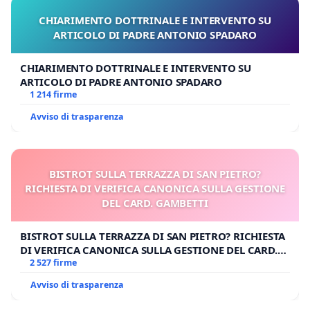
CHIARIMENTO DOTTRINALE E INTERVENTO SU
ARTICOLO DI PADRE ANTONIO SPADARO
CHIARIMENTO DOTTRINALE E INTERVENTO SU
ARTICOLO DI PADRE ANTONIO SPADARO
1 214 firme
Avviso di trasparenza
BISTROT SULLA TERRAZZA DI SAN PIETRO?
RICHIESTA DI VERIFICA CANONICA SULLA GESTIONE
DEL CARD. GAMBETTI
BISTROT SULLA TERRAZZA DI SAN PIETRO? RICHIESTA
DI VERIFICA CANONICA SULLA GESTIONE DEL CARD.
GAMBETTI
2 527 firme
Avviso di trasparenza