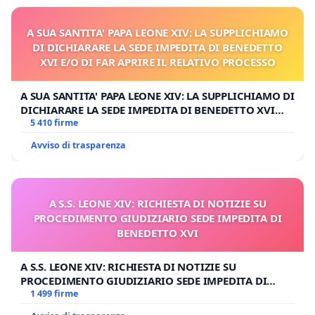
A SUA SANTITA' PAPA LEONE XIV: LA SUPPLICHIAMO
DI DICHIARARE LA SEDE IMPEDITA DI BENEDETTO
XVI E/O DI FAR APRIRE IL RELATIVO PROCESSO
A SUA SANTITA' PAPA LEONE XIV: LA SUPPLICHIAMO DI
DICHIARARE LA SEDE IMPEDITA DI BENEDETTO XVI
E/O DI FAR APRIRE IL RELATIVO PROCESSO
5 410 firme
Avviso di trasparenza
A S.S. LEONE XIV: RICHIESTA DI NOTIZIE SU
PROCEDIMENTO GIUDIZIARIO SEDE IMPEDITA DI
BENEDETTO XVI
A S.S. LEONE XIV: RICHIESTA DI NOTIZIE SU
PROCEDIMENTO GIUDIZIARIO SEDE IMPEDITA DI
BENEDETTO XVI
1 499 firme