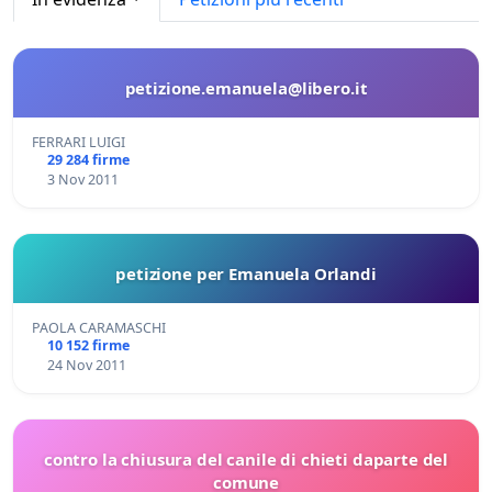
petizione.emanuela@libero.it
FERRARI LUIGI
29 284 firme
3 Nov 2011
petizione per Emanuela Orlandi
PAOLA CARAMASCHI
10 152 firme
24 Nov 2011
contro la chiusura del canile di chieti daparte del
comune