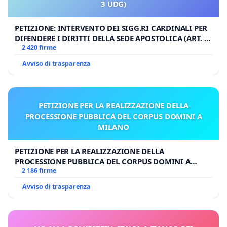
3 UDG)
PETIZIONE: INTERVENTO DEI SIGG.RI CARDINALI PER
DIFENDERE I DIRITTI DELLA SEDE APOSTOLICA (ART. 3
UDG)
2 420 firme
Avviso di trasparenza
PETIZIONE PER LA REALIZZAZIONE DELLA
PROCESSIONE PUBBLICA DEL CORPUS DOMINI A
MILANO
PETIZIONE PER LA REALIZZAZIONE DELLA
PROCESSIONE PUBBLICA DEL CORPUS DOMINI A
MILANO
2 186 firme
Avviso di trasparenza