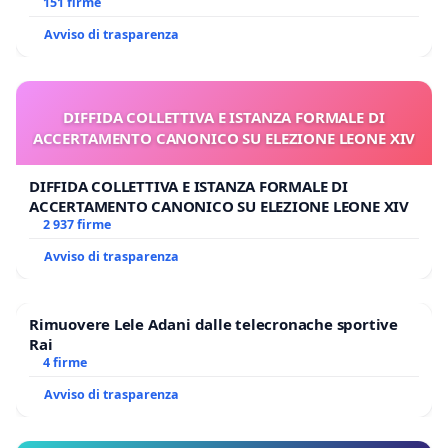
Polo tariffa a € 1,50
151 firme
Avviso di trasparenza
DIFFIDA COLLETTIVA E ISTANZA FORMALE DI
ACCERTAMENTO CANONICO SU ELEZIONE LEONE XIV
DIFFIDA COLLETTIVA E ISTANZA FORMALE DI
ACCERTAMENTO CANONICO SU ELEZIONE LEONE XIV
2 937 firme
Avviso di trasparenza
Rimuovere Lele Adani dalle telecronache sportive
Rai
4 firme
Avviso di trasparenza