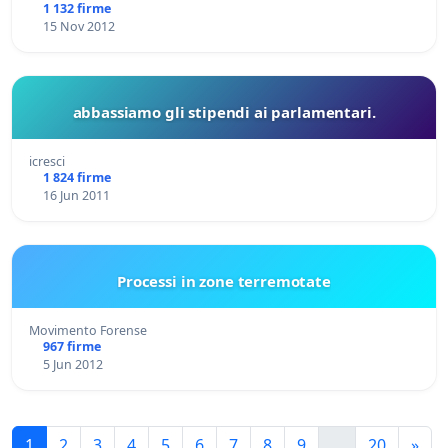
1 132 firme
15 Nov 2012
abbassiamo gli stipendi ai parlamentari.
icresci
1 824 firme
16 Jun 2011
Processi in zone terremotate
Movimento Forense
967 firme
5 Jun 2012
1
2
3
4
5
6
7
8
9
...
20
»