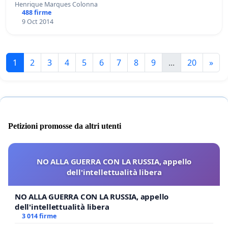
Henrique Marques Colonna
488 firme
9 Oct 2014
1
2
3
4
5
6
7
8
9
...
20
»
Petizioni promosse da altri utenti
NO ALLA GUERRA CON LA RUSSIA, appello
dell'intellettualità libera
NO ALLA GUERRA CON LA RUSSIA, appello
dell'intellettualità libera
3 014 firme