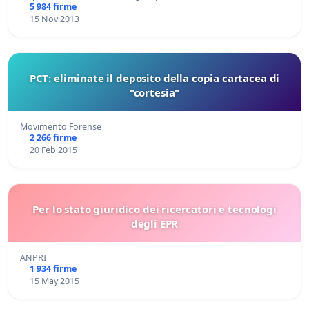
5 984 firme
15 Nov 2013
PCT: eliminate il deposito della copia cartacea di
"cortesia"
Movimento Forense
2 266 firme
20 Feb 2015
Per lo stato giuridico dei ricercatori e tecnologi
degli EPR
ANPRI
1 934 firme
15 May 2015