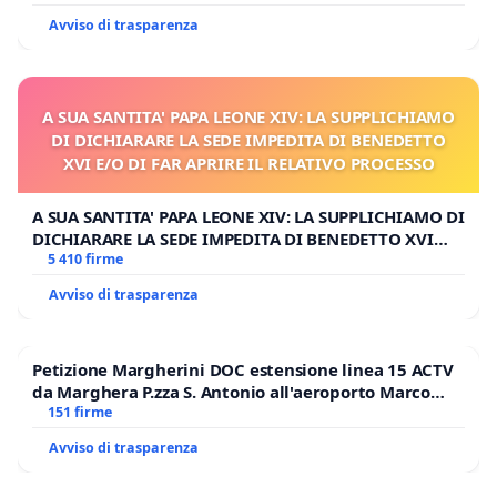
Avviso di trasparenza
A SUA SANTITA' PAPA LEONE XIV: LA SUPPLICHIAMO
DI DICHIARARE LA SEDE IMPEDITA DI BENEDETTO
XVI E/O DI FAR APRIRE IL RELATIVO PROCESSO
A SUA SANTITA' PAPA LEONE XIV: LA SUPPLICHIAMO DI
DICHIARARE LA SEDE IMPEDITA DI BENEDETTO XVI
E/O DI FAR APRIRE IL RELATIVO PROCESSO
5 410 firme
Avviso di trasparenza
Petizione Margherini DOC estensione linea 15 ACTV
da Marghera P.zza S. Antonio all'aeroporto Marco
Polo tariffa a € 1,50
151 firme
Avviso di trasparenza