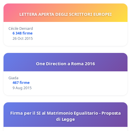
LETTERA APERTA DEGLI SCRITTORI EUROPEI
Cécile Deniard
6 348 firme
26 Oct 2015
One Direction a Roma 2016
Giada
467 firme
9 Aug 2015
Firma per il SI al Matrimonio Egualitario - Proposta
di Legge