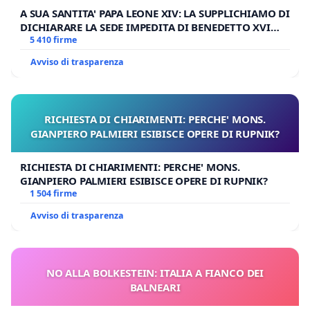
A SUA SANTITA' PAPA LEONE XIV: LA SUPPLICHIAMO DI
DICHIARARE LA SEDE IMPEDITA DI BENEDETTO XVI
E/O DI FAR APRIRE IL RELATIVO PROCESSO
5 410 firme
Avviso di trasparenza
RICHIESTA DI CHIARIMENTI: PERCHE' MONS.
GIANPIERO PALMIERI ESIBISCE OPERE DI RUPNIK?
RICHIESTA DI CHIARIMENTI: PERCHE' MONS.
GIANPIERO PALMIERI ESIBISCE OPERE DI RUPNIK?
1 504 firme
Avviso di trasparenza
NO ALLA BOLKESTEIN: ITALIA A FIANCO DEI
BALNEARI