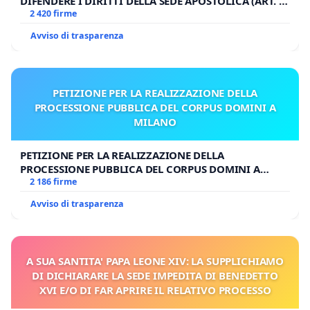
DIFENDERE I DIRITTI DELLA SEDE APOSTOLICA (ART. 3
UDG)
2 420 firme
Avviso di trasparenza
PETIZIONE PER LA REALIZZAZIONE DELLA
PROCESSIONE PUBBLICA DEL CORPUS DOMINI A
MILANO
PETIZIONE PER LA REALIZZAZIONE DELLA
PROCESSIONE PUBBLICA DEL CORPUS DOMINI A
MILANO
2 186 firme
Avviso di trasparenza
A SUA SANTITA' PAPA LEONE XIV: LA SUPPLICHIAMO
DI DICHIARARE LA SEDE IMPEDITA DI BENEDETTO
XVI E/O DI FAR APRIRE IL RELATIVO PROCESSO