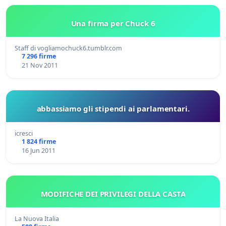
Una firma per Chuck 6
Staff di vogliamochuck6.tumblr.com
7 296 firme
21 Nov 2011
abbassiamo gli stipendi ai parlamentari.
icresci
1 824 firme
16 Jun 2011
MODIFICHE DEI PRIVILEGI DELLA CASTA
La Nuova Italia