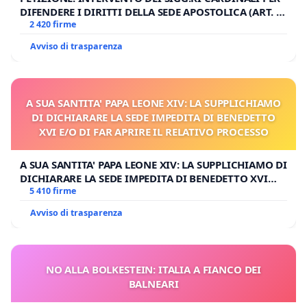
DIFENDERE I DIRITTI DELLA SEDE APOSTOLICA (ART. 3
UDG)
2 420 firme
Avviso di trasparenza
A SUA SANTITA' PAPA LEONE XIV: LA SUPPLICHIAMO
DI DICHIARARE LA SEDE IMPEDITA DI BENEDETTO
XVI E/O DI FAR APRIRE IL RELATIVO PROCESSO
A SUA SANTITA' PAPA LEONE XIV: LA SUPPLICHIAMO DI
DICHIARARE LA SEDE IMPEDITA DI BENEDETTO XVI
E/O DI FAR APRIRE IL RELATIVO PROCESSO
5 410 firme
Avviso di trasparenza
NO ALLA BOLKESTEIN: ITALIA A FIANCO DEI
BALNEARI