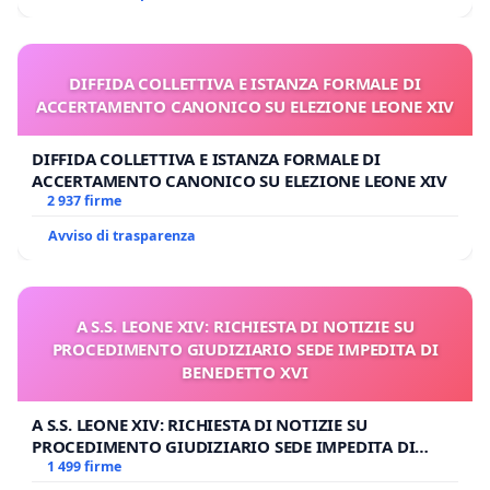
DIFFIDA COLLETTIVA E ISTANZA FORMALE DI
ACCERTAMENTO CANONICO SU ELEZIONE LEONE XIV
DIFFIDA COLLETTIVA E ISTANZA FORMALE DI
ACCERTAMENTO CANONICO SU ELEZIONE LEONE XIV
2 937 firme
Avviso di trasparenza
A S.S. LEONE XIV: RICHIESTA DI NOTIZIE SU
PROCEDIMENTO GIUDIZIARIO SEDE IMPEDITA DI
BENEDETTO XVI
A S.S. LEONE XIV: RICHIESTA DI NOTIZIE SU
PROCEDIMENTO GIUDIZIARIO SEDE IMPEDITA DI
BENEDETTO XVI
1 499 firme