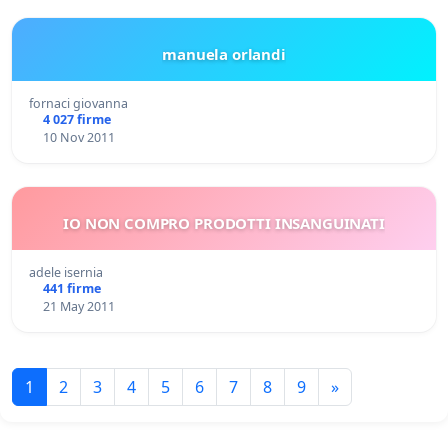
manuela orlandi
fornaci giovanna
4 027 firme
10 Nov 2011
IO NON COMPRO PRODOTTI INSANGUINATI
adele isernia
441 firme
21 May 2011
1
2
3
4
5
6
7
8
9
»