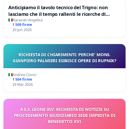
Anticipiamo il tavolo tecnico del Trigno: non
lasciamo che il tempo rallenti le ricerche di
Domenico Racanati
Racanati Angelica
1 509 firme
20 Jun 2026
RICHIESTA DI CHIARIMENTI: PERCHE' MONS.
GIANPIERO PALMIERI ESIBISCE OPERE DI RUPNIK?
Andrea Cionci
1 504 firme
29 Mar 2026
A S.S. LEONE XIV: RICHIESTA DI NOTIZIE SU
PROCEDIMENTO GIUDIZIARIO SEDE IMPEDITA DI
BENEDETTO XVI