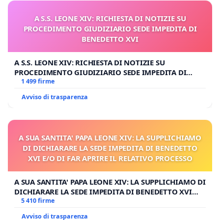
A S.S. LEONE XIV: RICHIESTA DI NOTIZIE SU
PROCEDIMENTO GIUDIZIARIO SEDE IMPEDITA DI
BENEDETTO XVI
A S.S. LEONE XIV: RICHIESTA DI NOTIZIE SU
PROCEDIMENTO GIUDIZIARIO SEDE IMPEDITA DI
BENEDETTO XVI
1 499 firme
Avviso di trasparenza
A SUA SANTITA' PAPA LEONE XIV: LA SUPPLICHIAMO
DI DICHIARARE LA SEDE IMPEDITA DI BENEDETTO
XVI E/O DI FAR APRIRE IL RELATIVO PROCESSO
A SUA SANTITA' PAPA LEONE XIV: LA SUPPLICHIAMO DI
DICHIARARE LA SEDE IMPEDITA DI BENEDETTO XVI
E/O DI FAR APRIRE IL RELATIVO PROCESSO
5 410 firme
Avviso di trasparenza