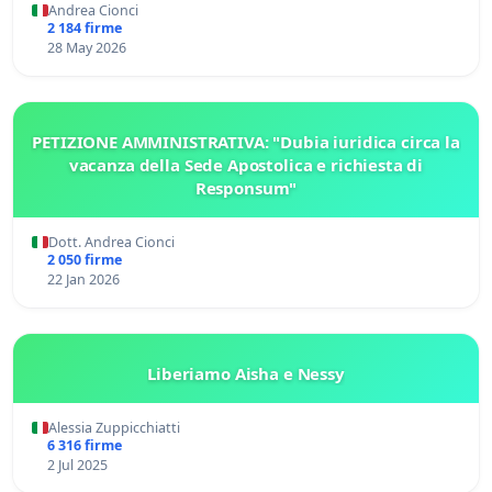
Andrea Cionci
2 184 firme
28 May 2026
PETIZIONE AMMINISTRATIVA: "Dubia iuridica circa la
vacanza della Sede Apostolica e richiesta di
Responsum"
Dott. Andrea Cionci
2 050 firme
22 Jan 2026
Liberiamo Aisha e Nessy
Alessia Zuppicchiatti
6 316 firme
2 Jul 2025