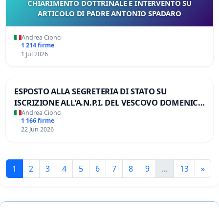
CHIARIMENTO DOTTRINALE E INTERVENTO SU
ARTICOLO DI PADRE ANTONIO SPADARO
Andrea Cionci
1 214 firme
1 Jul 2026
ESPOSTO ALLA SEGRETERIA DI STATO SU
ISCRIZIONE ALL'A.N.P.I. DEL VESCOVO DOMENICO
POMPILI
Andrea Cionci
1 166 firme
22 Jun 2026
1
2
3
4
5
6
7
8
9
...
13
»