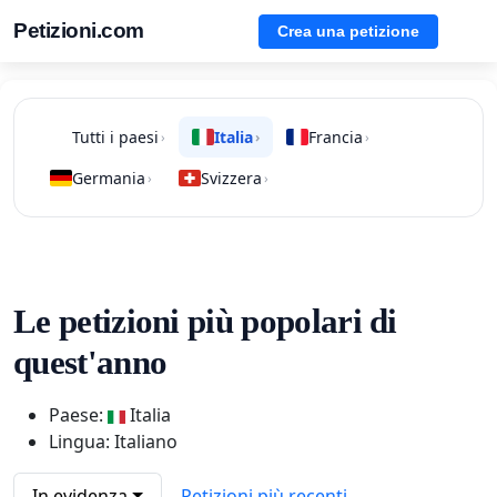
Petizioni.com
Crea una petizione
Tutti i paesi
Italia
Francia
›
›
›
Germania
Svizzera
›
›
Le petizioni più popolari di
quest'anno
Paese:
Italia
Lingua: Italiano
In evidenza
Petizioni più recenti