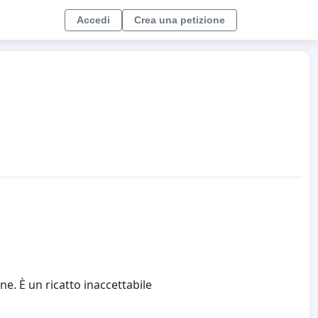
Accedi
Crea una petizione
e. È un ricatto inaccettabile