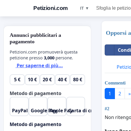
Petizioni.com
Sfoglia le petizio
IT ▼
Opporsi a
Annunci pubblicitari a
pagamento
Condi
Petizioni.com promuoverà questa
petizione presso
3,000
persone.
Per saperne di più...
Petizi
5 €
10 €
20 €
40 €
80 €
Commenti
Metodo di pagamento
1
2
»
#2
PayPal
Google Pay
Apple Pay
Carta di credito
Non ritengo
Metodo di pagamento