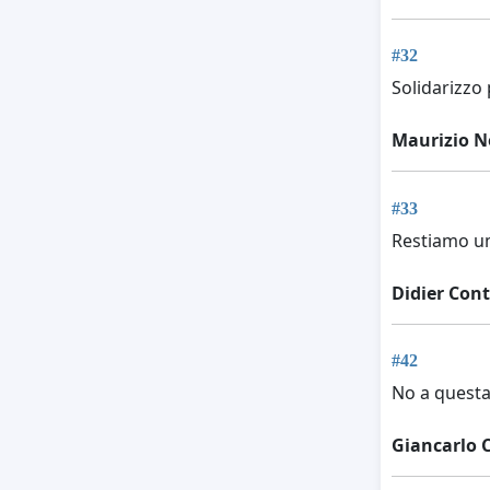
#32
Solidarizzo 
Maurizio N
#33
Restiamo um
Didier Con
#42
No a questa
Giancarlo C