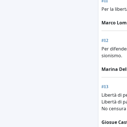
#11
Per la liber
Marco Lom
#12
Per difende
sionismo.
Marina Dell
#13
Libertà di p
Libertà di p
No censura
Giosue Cas