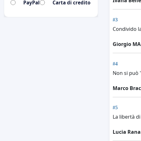
Ivana Bene
PayPal
Carta di credito
#3
Condivido l
Giorgio MA
#4
Non si può "
Marco Brac
#5
La libertà d
Lucia Rana