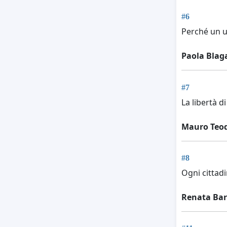
#6
Perché un u
Paola Blag
#7
La libertà d
Mauro Teod
#8
Ogni cittad
Renata Bar