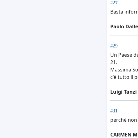
#27
Basta infor
Paolo Dall
#29
Un Paese dem
21.
Massima Sol
c'è tutto il
Luigi Tanzi
#31
perché non s
CARMEN M