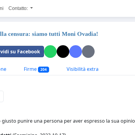
ni
Contatto:
lla censura: siamo tutti Moni Ovadia!
vidi su Facebook
one
Firme
Visibilità extra
204
 giusto punire una persona per aver espresso la sua opinion