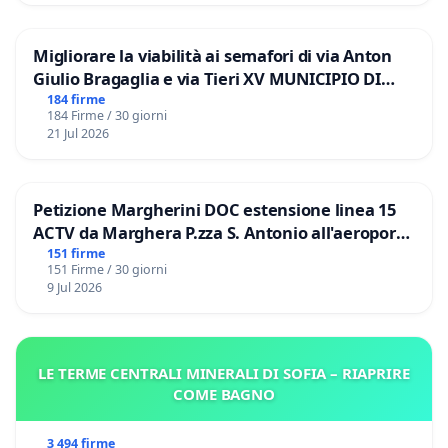
Migliorare la viabilità ai semafori di via Anton
Giulio Bragaglia e via Tieri XV MUNICIPIO DI
ROMA
184 firme
184 Firme / 30 giorni
21 Jul 2026
Petizione Margherini DOC estensione linea 15
ACTV da Marghera P.zza S. Antonio all'aeroporto
Marco Polo tariffa a € 1,50
151 firme
151 Firme / 30 giorni
9 Jul 2026
LE TERME CENTRALI MINERALI DI SOFIA – RIAPRIRE
COME BAGNO
3 494 firme