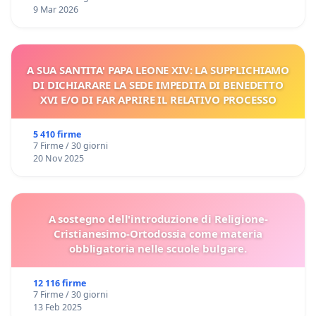
9 Mar 2026
A SUA SANTITA' PAPA LEONE XIV: LA SUPPLICHIAMO
DI DICHIARARE LA SEDE IMPEDITA DI BENEDETTO
XVI E/O DI FAR APRIRE IL RELATIVO PROCESSO
5 410 firme
7 Firme / 30 giorni
20 Nov 2025
A sostegno dell'introduzione di Religione-
Cristianesimo-Ortodossia come materia
obbligatoria nelle scuole bulgare.
12 116 firme
7 Firme / 30 giorni
13 Feb 2025