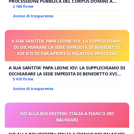
PROCESSIONE PUBBLICA DEL CORPUS DOMINI A
MILANO
2 186 firme
Avviso di trasparenza
A SUA SANTITA' PAPA LEONE XIV: LA SUPPLICHIAMO
DI DICHIARARE LA SEDE IMPEDITA DI BENEDETTO
XVI E/O DI FAR APRIRE IL RELATIVO PROCESSO
A SUA SANTITA' PAPA LEONE XIV: LA SUPPLICHIAMO DI
DICHIARARE LA SEDE IMPEDITA DI BENEDETTO XVI
E/O DI FAR APRIRE IL RELATIVO PROCESSO
5 410 firme
Avviso di trasparenza
NO ALLA BOLKESTEIN: ITALIA A FIANCO DEI
BALNEARI
NO ALLA BOLKESTEIN: ITALIA A FIANCO DEI BALNEARI