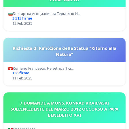
Българска Асоциация за Термално Н…
3 515 firme
12 Feb 2025
Richiesta di Rimozione della Statua "Ritorno alla
Natura"
Romano Francesco, Helvethica Tici…
156 firme
11 Feb 2025
7 DOMANDE A MONS. KONRAD KRAJEWSKI
SULL’INCIDENTE DEL MARZO 2012 OCCORSO A PAPA
BENEDETTO XVI