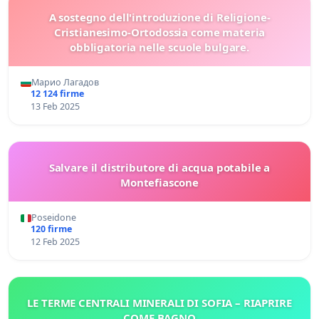
A sostegno dell'introduzione di Religione-
Cristianesimo-Ortodossia come materia
obbligatoria nelle scuole bulgare.
Марио Лагадов
12 124 firme
13 Feb 2025
Salvare il distributore di acqua potabile a
Montefiascone
Poseidone
120 firme
12 Feb 2025
LE TERME CENTRALI MINERALI DI SOFIA – RIAPRIRE
COME BAGNO