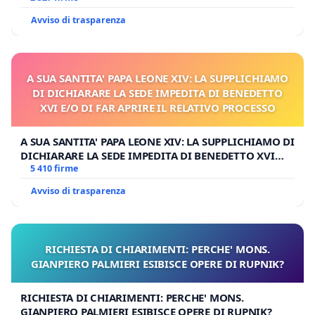
Avviso di trasparenza
A SUA SANTITA' PAPA LEONE XIV: LA SUPPLICHIAMO
DI DICHIARARE LA SEDE IMPEDITA DI BENEDETTO
XVI E/O DI FAR APRIRE IL RELATIVO PROCESSO
A SUA SANTITA' PAPA LEONE XIV: LA SUPPLICHIAMO DI
DICHIARARE LA SEDE IMPEDITA DI BENEDETTO XVI
E/O DI FAR APRIRE IL RELATIVO PROCESSO
5 410 firme
Avviso di trasparenza
RICHIESTA DI CHIARIMENTI: PERCHE' MONS.
GIANPIERO PALMIERI ESIBISCE OPERE DI RUPNIK?
RICHIESTA DI CHIARIMENTI: PERCHE' MONS.
GIANPIERO PALMIERI ESIBISCE OPERE DI RUPNIK?