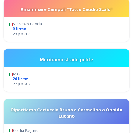
Rinominare Campoli "Tocco Caudio Scalo"
Vincenzo Concia
9 firme
28 Jan 2025
Meritiamo strade pulite
M.G.
24 firme
27 Jan 2025
Riportiamo Cartuccia Bruno e Carmelina a Oppido
Lucano
Cecilia Pagano