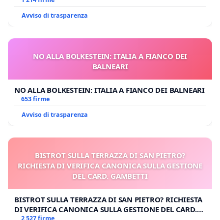
Avviso di trasparenza
NO ALLA BOLKESTEIN: ITALIA A FIANCO DEI
BALNEARI
NO ALLA BOLKESTEIN: ITALIA A FIANCO DEI BALNEARI
653 firme
Avviso di trasparenza
BISTROT SULLA TERRAZZA DI SAN PIETRO?
RICHIESTA DI VERIFICA CANONICA SULLA GESTIONE
DEL CARD. GAMBETTI
BISTROT SULLA TERRAZZA DI SAN PIETRO? RICHIESTA
DI VERIFICA CANONICA SULLA GESTIONE DEL CARD.
GAMBETTI
2 527 firme