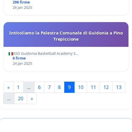
298 firme
26 Jan 2025
Intitoliamo la Palestra Comunale di Guidonia a Pino
Trepiccione
ASD Guidonia Basketball Academy 3…
6 firme
24 Jan 2025
«
1
...
6
7
8
9
10
11
12
13
...
20
»