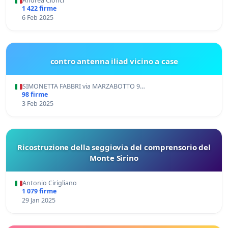
Andrea Cionci
1 422 firme
6 Feb 2025
contro antenna iliad vicino a case
SIMONETTA FABBRI via MARZABOTTO 9…
98 firme
3 Feb 2025
Ricostruzione della seggiovia del comprensorio del
Monte Sirino
Antonio Cirigliano
1 079 firme
29 Jan 2025