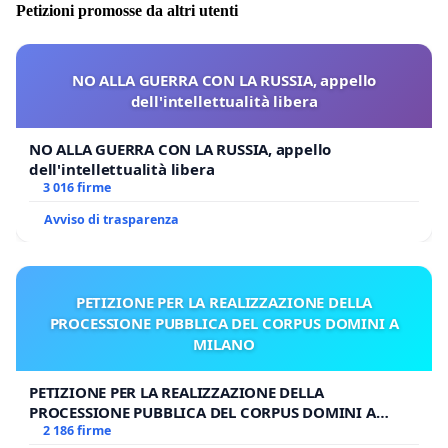
Petizioni promosse da altri utenti
NO ALLA GUERRA CON LA RUSSIA, appello
dell'intellettualità libera
NO ALLA GUERRA CON LA RUSSIA, appello
dell'intellettualità libera
3 016 firme
Avviso di trasparenza
PETIZIONE PER LA REALIZZAZIONE DELLA
PROCESSIONE PUBBLICA DEL CORPUS DOMINI A
MILANO
PETIZIONE PER LA REALIZZAZIONE DELLA
PROCESSIONE PUBBLICA DEL CORPUS DOMINI A
MILANO
2 186 firme