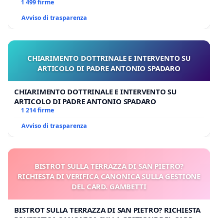
BENEDETTO XVI
1 499 firme
Avviso di trasparenza
CHIARIMENTO DOTTRINALE E INTERVENTO SU
ARTICOLO DI PADRE ANTONIO SPADARO
CHIARIMENTO DOTTRINALE E INTERVENTO SU
ARTICOLO DI PADRE ANTONIO SPADARO
1 214 firme
Avviso di trasparenza
BISTROT SULLA TERRAZZA DI SAN PIETRO?
RICHIESTA DI VERIFICA CANONICA SULLA GESTIONE
DEL CARD. GAMBETTI
BISTROT SULLA TERRAZZA DI SAN PIETRO? RICHIESTA