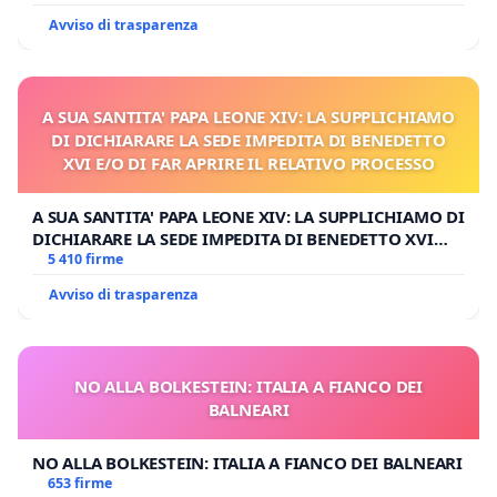
Avviso di trasparenza
A SUA SANTITA' PAPA LEONE XIV: LA SUPPLICHIAMO
DI DICHIARARE LA SEDE IMPEDITA DI BENEDETTO
XVI E/O DI FAR APRIRE IL RELATIVO PROCESSO
A SUA SANTITA' PAPA LEONE XIV: LA SUPPLICHIAMO DI
DICHIARARE LA SEDE IMPEDITA DI BENEDETTO XVI
E/O DI FAR APRIRE IL RELATIVO PROCESSO
5 410 firme
Avviso di trasparenza
NO ALLA BOLKESTEIN: ITALIA A FIANCO DEI
BALNEARI
NO ALLA BOLKESTEIN: ITALIA A FIANCO DEI BALNEARI
653 firme