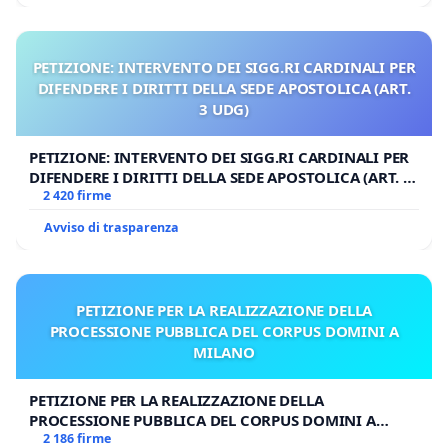
PETIZIONE: INTERVENTO DEI SIGG.RI CARDINALI PER
DIFENDERE I DIRITTI DELLA SEDE APOSTOLICA (ART.
3 UDG)
PETIZIONE: INTERVENTO DEI SIGG.RI CARDINALI PER
DIFENDERE I DIRITTI DELLA SEDE APOSTOLICA (ART. 3
UDG)
2 420 firme
Avviso di trasparenza
PETIZIONE PER LA REALIZZAZIONE DELLA
PROCESSIONE PUBBLICA DEL CORPUS DOMINI A
MILANO
PETIZIONE PER LA REALIZZAZIONE DELLA
PROCESSIONE PUBBLICA DEL CORPUS DOMINI A
MILANO
2 186 firme