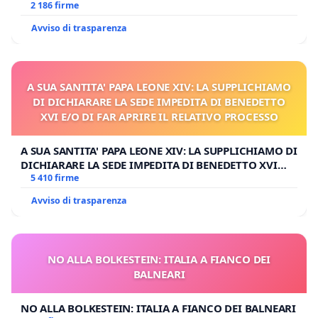
MILANO
2 186 firme
Avviso di trasparenza
A SUA SANTITA' PAPA LEONE XIV: LA SUPPLICHIAMO
DI DICHIARARE LA SEDE IMPEDITA DI BENEDETTO
XVI E/O DI FAR APRIRE IL RELATIVO PROCESSO
A SUA SANTITA' PAPA LEONE XIV: LA SUPPLICHIAMO DI
DICHIARARE LA SEDE IMPEDITA DI BENEDETTO XVI
E/O DI FAR APRIRE IL RELATIVO PROCESSO
5 410 firme
Avviso di trasparenza
NO ALLA BOLKESTEIN: ITALIA A FIANCO DEI
BALNEARI
NO ALLA BOLKESTEIN: ITALIA A FIANCO DEI BALNEARI