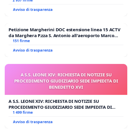
2 937 firme
Avviso di trasparenza
Petizione Margherini DOC estensione linea 15 ACTV
da Marghera P.zza S. Antonio all'aeroporto Marco
Polo tariffa a € 1,50
151 firme
Avviso di trasparenza
A S.S. LEONE XIV: RICHIESTA DI NOTIZIE SU
PROCEDIMENTO GIUDIZIARIO SEDE IMPEDITA DI
BENEDETTO XVI
A S.S. LEONE XIV: RICHIESTA DI NOTIZIE SU
PROCEDIMENTO GIUDIZIARIO SEDE IMPEDITA DI
BENEDETTO XVI
1 499 firme
Avviso di trasparenza