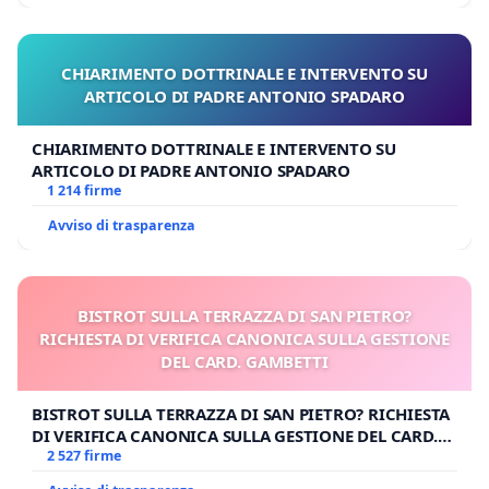
CHIARIMENTO DOTTRINALE E INTERVENTO SU
ARTICOLO DI PADRE ANTONIO SPADARO
CHIARIMENTO DOTTRINALE E INTERVENTO SU
ARTICOLO DI PADRE ANTONIO SPADARO
1 214 firme
Avviso di trasparenza
BISTROT SULLA TERRAZZA DI SAN PIETRO?
RICHIESTA DI VERIFICA CANONICA SULLA GESTIONE
DEL CARD. GAMBETTI
BISTROT SULLA TERRAZZA DI SAN PIETRO? RICHIESTA
DI VERIFICA CANONICA SULLA GESTIONE DEL CARD.
GAMBETTI
2 527 firme