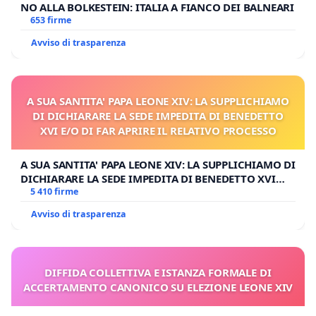
NO ALLA BOLKESTEIN: ITALIA A FIANCO DEI BALNEARI
653 firme
Avviso di trasparenza
A SUA SANTITA' PAPA LEONE XIV: LA SUPPLICHIAMO
DI DICHIARARE LA SEDE IMPEDITA DI BENEDETTO
XVI E/O DI FAR APRIRE IL RELATIVO PROCESSO
A SUA SANTITA' PAPA LEONE XIV: LA SUPPLICHIAMO DI
DICHIARARE LA SEDE IMPEDITA DI BENEDETTO XVI
E/O DI FAR APRIRE IL RELATIVO PROCESSO
5 410 firme
Avviso di trasparenza
DIFFIDA COLLETTIVA E ISTANZA FORMALE DI
ACCERTAMENTO CANONICO SU ELEZIONE LEONE XIV