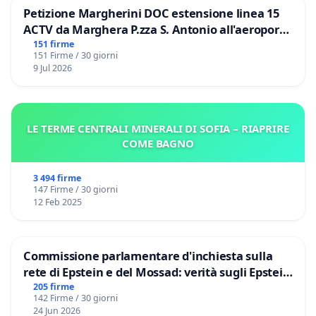
Petizione Margherini DOC estensione linea 15
ACTV da Marghera P.zza S. Antonio all'aeroporto
Marco Polo tariffa a € 1,50
151 firme
151 Firme / 30 giorni
9 Jul 2026
LE TERME CENTRALI MINERALI DI SOFIA – RIAPRIRE
COME BAGNO
3 494 firme
147 Firme / 30 giorni
12 Feb 2025
Commissione parlamentare d'inchiesta sulla
rete di Epstein e del Mossad: verità sugli Epstein
Files
205 firme
142 Firme / 30 giorni
24 Jun 2026