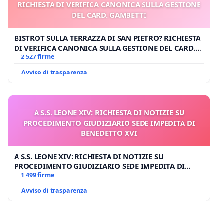
RICHIESTA DI VERIFICA CANONICA SULLA GESTIONE
DEL CARD. GAMBETTI
BISTROT SULLA TERRAZZA DI SAN PIETRO? RICHIESTA
DI VERIFICA CANONICA SULLA GESTIONE DEL CARD.
GAMBETTI
2 527 firme
Avviso di trasparenza
A S.S. LEONE XIV: RICHIESTA DI NOTIZIE SU
PROCEDIMENTO GIUDIZIARIO SEDE IMPEDITA DI
BENEDETTO XVI
A S.S. LEONE XIV: RICHIESTA DI NOTIZIE SU
PROCEDIMENTO GIUDIZIARIO SEDE IMPEDITA DI
BENEDETTO XVI
1 499 firme
Avviso di trasparenza