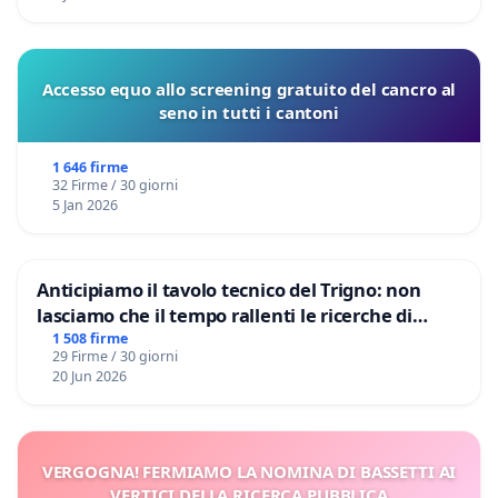
Accesso equo allo screening gratuito del cancro al
seno in tutti i cantoni
1 646 firme
32 Firme / 30 giorni
5 Jan 2026
Anticipiamo il tavolo tecnico del Trigno: non
lasciamo che il tempo rallenti le ricerche di
Domenico Racanati
1 508 firme
29 Firme / 30 giorni
20 Jun 2026
VERGOGNA! FERMIAMO LA NOMINA DI BASSETTI AI
VERTICI DELLA RICERCA PUBBLICA