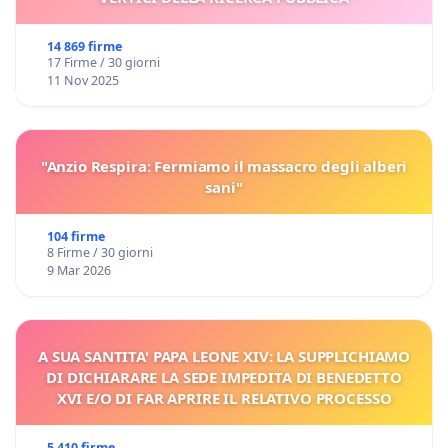
14 869 firme
17 Firme / 30 giorni
11 Nov 2025
"Anzio Respira: Fermiamo il massacro degli alberi
sani"
104 firme
8 Firme / 30 giorni
9 Mar 2026
A SUA SANTITA' PAPA LEONE XIV: LA SUPPLICHIAMO
DI DICHIARARE LA SEDE IMPEDITA DI BENEDETTO
XVI E/O DI FAR APRIRE IL RELATIVO PROCESSO
5 410 firme