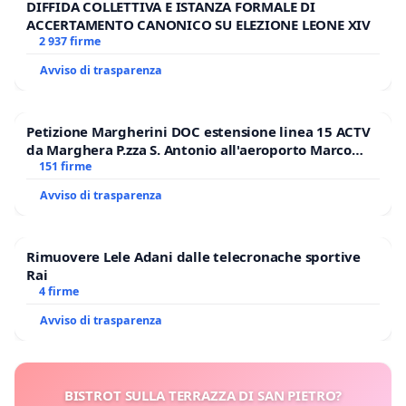
DIFFIDA COLLETTIVA E ISTANZA FORMALE DI
ACCERTAMENTO CANONICO SU ELEZIONE LEONE XIV
2 937 firme
Avviso di trasparenza
Petizione Margherini DOC estensione linea 15 ACTV
da Marghera P.zza S. Antonio all'aeroporto Marco
Polo tariffa a € 1,50
151 firme
Avviso di trasparenza
Rimuovere Lele Adani dalle telecronache sportive
Rai
4 firme
Avviso di trasparenza
BISTROT SULLA TERRAZZA DI SAN PIETRO?