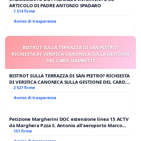
ARTICOLO DI PADRE ANTONIO SPADARO
1 214 firme
Avviso di trasparenza
BISTROT SULLA TERRAZZA DI SAN PIETRO?
RICHIESTA DI VERIFICA CANONICA SULLA GESTIONE
DEL CARD. GAMBETTI
BISTROT SULLA TERRAZZA DI SAN PIETRO? RICHIESTA
DI VERIFICA CANONICA SULLA GESTIONE DEL CARD.
GAMBETTI
2 527 firme
Avviso di trasparenza
Petizione Margherini DOC estensione linea 15 ACTV
da Marghera P.zza S. Antonio all'aeroporto Marco
Polo tariffa a € 1,50
151 firme