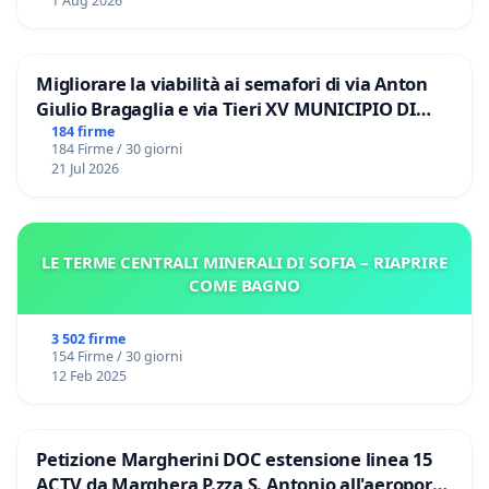
1 Aug 2026
Migliorare la viabilità ai semafori di via Anton
Giulio Bragaglia e via Tieri XV MUNICIPIO DI
ROMA
184 firme
184 Firme / 30 giorni
21 Jul 2026
LE TERME CENTRALI MINERALI DI SOFIA – RIAPRIRE
COME BAGNO
3 502 firme
154 Firme / 30 giorni
12 Feb 2025
Petizione Margherini DOC estensione linea 15
ACTV da Marghera P.zza S. Antonio all'aeroporto