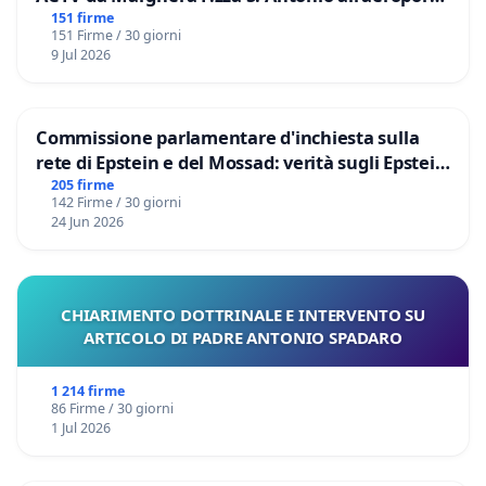
Marco Polo tariffa a € 1,50
151 firme
151 Firme / 30 giorni
9 Jul 2026
Commissione parlamentare d'inchiesta sulla
rete di Epstein e del Mossad: verità sugli Epstein
Files
205 firme
142 Firme / 30 giorni
24 Jun 2026
CHIARIMENTO DOTTRINALE E INTERVENTO SU
ARTICOLO DI PADRE ANTONIO SPADARO
1 214 firme
86 Firme / 30 giorni
1 Jul 2026