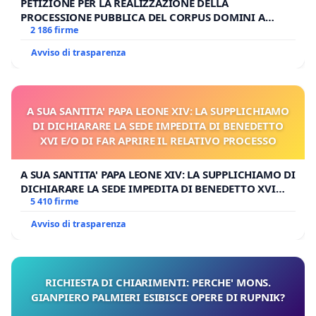
In difetto, si chiede che il Vescovo venga perseguito a
PETIZIONE PER LA REALIZZAZIONE DELLA
norma del diritto canonico.
PROCESSIONE PUBBLICA DEL CORPUS DOMINI A
MILANO
2 186 firme
Certi della Sua attenzione verso il
gravissimo caso
, Le
Avviso di trasparenza
porgiamo i sensi della nostra più alta considerazione.
Cav. Dott. Andrea Cionci e i seguenti firmatari
A SUA SANTITA' PAPA LEONE XIV: LA SUPPLICHIAMO
DI DICHIARARE LA SEDE IMPEDITA DI BENEDETTO
XVI E/O DI FAR APRIRE IL RELATIVO PROCESSO
A SUA SANTITA' PAPA LEONE XIV: LA SUPPLICHIAMO DI
DICHIARARE LA SEDE IMPEDITA DI BENEDETTO XVI
E/O DI FAR APRIRE IL RELATIVO PROCESSO
5 410 firme
Avviso di trasparenza
RICHIESTA DI CHIARIMENTI: PERCHE' MONS.
GIANPIERO PALMIERI ESIBISCE OPERE DI RUPNIK?