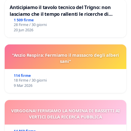
Anticipiamo il tavolo tecnico del Trigno: non
lasciamo che il tempo rallenti le ricerche di
Domenico Racanati
1 509 firme
28 Firme / 30 giorni
20 Jun 2026
"Anzio Respira: Fermiamo il massacro degli alberi
sani"
114 firme
18 Firme / 30 giorni
9 Mar 2026
VERGOGNA! FERMIAMO LA NOMINA DI BASSETTI AI
VERTICI DELLA RICERCA PUBBLICA