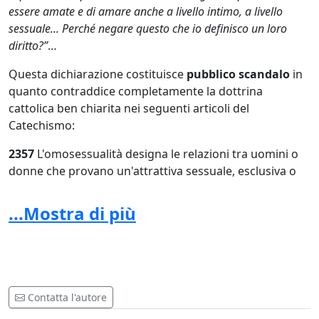
essere amate e di amare anche a livello intimo, a livello
sessuale... Perché negare questo che io definisco un loro
diritto?”
…
Questa dichiarazione costituisce
pubblico scandalo
in
quanto contraddice completamente la dottrina
cattolica ben chiarita nei seguenti articoli del
Catechismo:
2357
L'omosessualità designa le relazioni tra uomini o
donne che provano un'attrattiva sessuale, esclusiva o
predominante, verso persone del medesimo sesso. Si
manifesta in forme molto varie lungo i secoli e nelle
...Mostra di più
differenti culture. La sua genesi psichica rimane in gran
parte inspiegabile. Appoggiandosi sulla Sacra Scrittura,
che presenta le relazioni omosessuali come gravi
depravazioni, 238 la Tradizione ha sempre dichiarato
che « gli atti di omosessualità sono intrinsecamente
Contatta l'autore
disordinati ». 239 Sono contrari alla legge naturale.