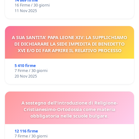
14 869 firme
16 Firme / 30 giorni
11 Nov 2025
A SUA SANTITA' PAPA LEONE XIV: LA SUPPLICHIAMO
DI DICHIARARE LA SEDE IMPEDITA DI BENEDETTO
XVI E/O DI FAR APRIRE IL RELATIVO PROCESSO
5 410 firme
7 Firme / 30 giorni
20 Nov 2025
A sostegno dell'introduzione di Religione-
Cristianesimo-Ortodossia come materia
obbligatoria nelle scuole bulgare.
12 116 firme
7 Firme / 30 giorni