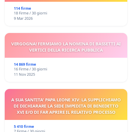
114 firme
18 Firme / 30 giorni
9 Mar 2026
VERGOGNA! FERMIAMO LA NOMINA DI BASSETTI AI
VERTICI DELLA RICERCA PUBBLICA
14 869 firme
16 Firme / 30 giorni
11 Nov 2025
A SUA SANTITA' PAPA LEONE XIV: LA SUPPLICHIAMO
DI DICHIARARE LA SEDE IMPEDITA DI BENEDETTO
XVI E/O DI FAR APRIRE IL RELATIVO PROCESSO
5 410 firme
7 Firme / 30 giorni