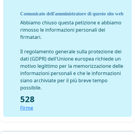
da ottenere lo scopo prefissato a salvaguardia della
Fede.
Comunicato dell'amministratore di questo sito web
Abbiamo chiuso questa petizione e abbiamo
rimosso le informazioni personali dei
firmatari.
Quando il lupo si "veste d'agnello"
Il regolamento generale sulla protezione dei
2014-02-04 13:53
dati (GDPR) dell'Unione europea richiede un
motivo legittimo per la memorizzazione delle
Si tratta di essere OBIETTIVI:
informazioni personali e che le informazioni
siano archiviate per il più breve tempo
bergoglio nè parla da Papa, nè da Vescovo,
possibile.
ma da
eretico\apostata
.
528
Firme
Se è scandaloso dire questo, è perchè è ancora più
scandaloso che sia dove mai dovrebbe essere
quell'uomo.
Sta rovinando, ridicolizzando, dissacrando il Mandato e