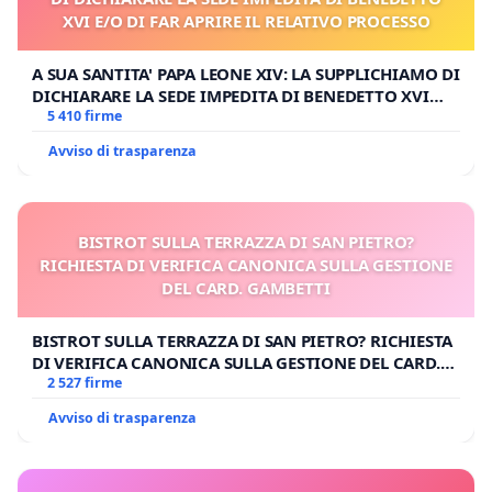
Signore.
XVI E/O DI FAR APRIRE IL RELATIVO PROCESSO
Bergoglio sta relativizzando il Mandato petrino e lo sta
umanizzando e decentrando.
A SUA SANTITA' PAPA LEONE XIV: LA SUPPLICHIAMO DI
DICHIARARE LA SEDE IMPEDITA DI BENEDETTO XVI
E/O DI FAR APRIRE IL RELATIVO PROCESSO
5 410 firme
Bergoglio sta appiattendo la Gerarchia apostolica, dal
piano verticale a quello orizzontale umano.
Avviso di trasparenza
Bergoglio relativizza l'OGGETTIVO concetto cattolico
stesso di Bene e male e di Divinità.
BISTROT SULLA TERRAZZA DI SAN PIETRO?
RICHIESTA DI VERIFICA CANONICA SULLA GESTIONE
Bergoglio sta eretizzando i DOGMI infallibili.
DEL CARD. GAMBETTI
Bergoglio dice eresie su eresie, che con arrampicate di
specchi acrobatiche poi i Media e il Vaticano e i
BISTROT SULLA TERRAZZA DI SAN PIETRO? RICHIESTA
"normalisti" cercano di giustificare.
DI VERIFICA CANONICA SULLA GESTIONE DEL CARD.
GAMBETTI
2 527 firme
Bergoglio fa il gioco della
massoneria
e dei protestanti,
Avviso di trasparenza
il gioco del cattivo ecumenismo.
Bergoglio è pedina VICENTE della
NUOVA (falsa)