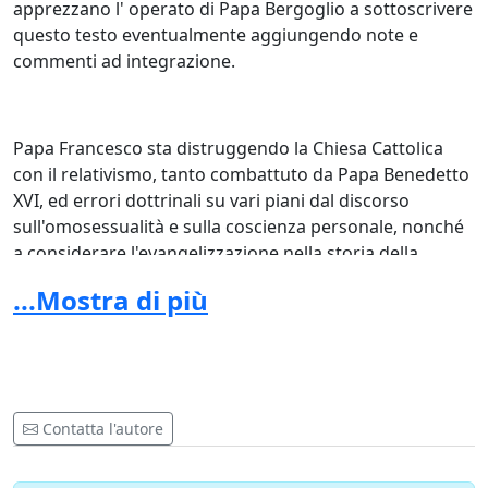
apprezzano l' operato di Papa Bergoglio a sottoscrivere
questo testo eventualmente aggiungendo note e
commenti ad integrazione.
Papa Francesco sta distruggendo la Chiesa Cattolica
con il relativismo, tanto combattuto da Papa Benedetto
XVI, ed errori dottrinali su vari piani dal discorso
sull'omosessualità e sulla coscienza personale, nonché
a considerare l'evangelizzazione nella storia della
Chiesa come un proselitismo illegittimo per diffondere
...Mostra di più
il Verbo incarnato. I riscontri sono oggettivi in quasi
tutte le sue omelie, catechesi ed interviste, anche se
quest'ultime non fanno parte del Magistero ne
evidenziano l'eresia e l'apostasia. Abbiamo un Papa
CHIARAMENTE PROTESTANTE E ANTICLERICALE.
Contatta l'autore
Partecipiamo numerosi a questa petizione facendola
arrivare a proporzioni mediatiche corpose, in modo tale