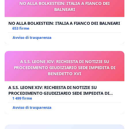
spoliazione graduale della Chiesa Cattolica
.
NO ALLA BOLKESTEIN: ITALIA A FIANCO DEI
BALNEARI
Stanno smantellando la vera Chiesa, così come da
Fondazione.
NO ALLA BOLKESTEIN: ITALIA A FIANCO DEI BALNEARI
653 firme
Bergoglio è una disgrazia per la situazione ecclesiale
odierna.
Avviso di trasparenza
E badiamo: da un punto di vista SANTO, non mondano.
Bergoglio è un
falso pastore
,
Lupo ammantato
A S.S. LEONE XIV: RICHIESTA DI NOTIZIE SU
d'agnello
,
PROCEDIMENTO GIUDIZIARIO SEDE IMPEDITA DI
che pascola all'interno di un recinto che non gli
BENEDETTO XVI
appartiene,
è "Papa" soltanto sulla carta e a parole, non è degno di
A S.S. LEONE XIV: RICHIESTA DI NOTIZIE SU
stare dove è ora,
PROCEDIMENTO GIUDIZIARIO SEDE IMPEDITA DI
non rappresenta il Volere di Dio.
BENEDETTO XVI
1 499 firme
Il Trono di Pietro è stato di fatto, usurpato.
Avviso di trasparenza