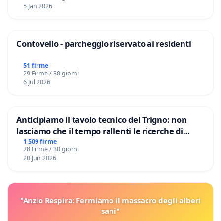
5 Jan 2026
Contovello - parcheggio riservato ai residenti
51 firme
29 Firme / 30 giorni
6 Jul 2026
Anticipiamo il tavolo tecnico del Trigno: non
lasciamo che il tempo rallenti le ricerche di
Domenico Racanati
1 509 firme
28 Firme / 30 giorni
20 Jun 2026
"Anzio Respira: Fermiamo il massacro degli alberi
sani"