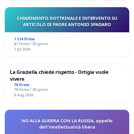
vescovo emerito di Ferrara-Comacchio e non certo
tradizionalista, si comprende la portata del
CHIARIMENTO DOTTRINALE E INTERVENTO SU
cambiamento. Una tornata di nomine che chiarisce il
ARTICOLO DI PADRE ANTONIO SPADARO
profilo del vescovo che ha in mente Francesco, lontano
mille miglia da quello impersonato da Burke e Piacenza.
1 214 firme
Nota a margine: ha destato sorpresa che il Papa,
81 Firme / 30 giorni
nominando Pietro Parolin quale membro della
1 Jul 2026
congregazione, vi abbia lasciato anche il predecessore,
Tarcisio Bertone. Ignoto il motivo.
La Graziella chiede rispetto - Ortigia vuole
vivere
78 firme
78 Firme / 30 giorni
6 Aug 2026
NO ALLA GUERRA CON LA RUSSIA, appello
dell'intellettualità libera