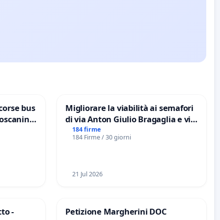
corse bus
Migliorare la viabilità ai semafori
Toscanini
di via Anton Giulio Bragaglia e via
Tieri XV MUNICIPIO DI ROMA
184 firme
184 Firme / 30 giorni
21 Jul 2026
to -
Petizione Margherini DOC