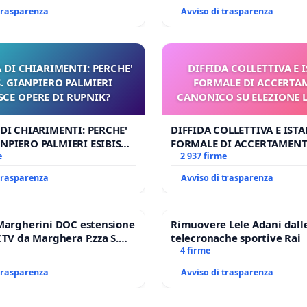
 trasparenza
Avviso di trasparenza
 DI CHIARIMENTI: PERCHE'
DIFFIDA COLLETTIVA E 
 GIANPIERO PALMIERI
FORMALE DI ACCERT
SCE OPERE DI RUPNIK?
CANONICO SU ELEZIONE 
 DI CHIARIMENTI: PERCHE'
DIFFIDA COLLETTIVA E IST
NPIERO PALMIERI ESIBISCE
FORMALE DI ACCERTAMEN
RUPNIK?
e
CANONICO SU ELEZIONE LE
2 937 firme
 trasparenza
Avviso di trasparenza
Margherini DOC estensione
Rimuovere Lele Adani dall
CTV da Marghera P.zza S.
telecronache sportive Rai
l'aeroporto Marco Polo
4 firme
 1,50
 trasparenza
Avviso di trasparenza