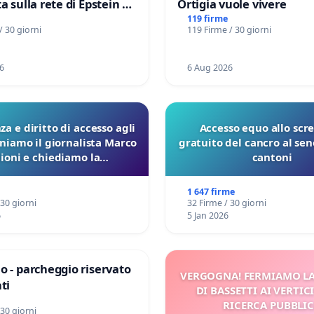
a sulla rete di Epstein e
Ortigia vuole vivere
d: verità sugli Epstein
119 firme
/ 30 giorni
119 Firme / 30 giorni
6
6 Aug 2026
a e diritto di accesso agli
Accesso equo allo scr
eniamo il giornalista Marco
gratuito del cancro al seno
lioni e chiediamo la
cantoni
ione dei verbali Pfas-Pfba
a Pedemontana Veneta
1 647 firme
 30 giorni
32 Firme / 30 giorni
6
5 Jan 2026
o - parcheggio riservato
VERGOGNA! FERMIAMO L
ti
DI BASSETTI AI VERTIC
RICERCA PUBBLI
 30 giorni