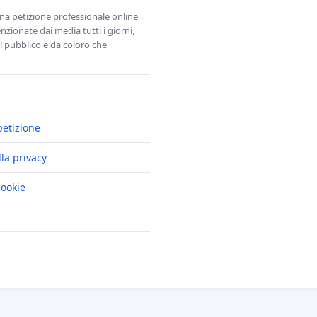
una petizione professionale online
zionate dai media tutti i giorni,
l pubblico e da coloro che
petizione
lla privacy
cookie