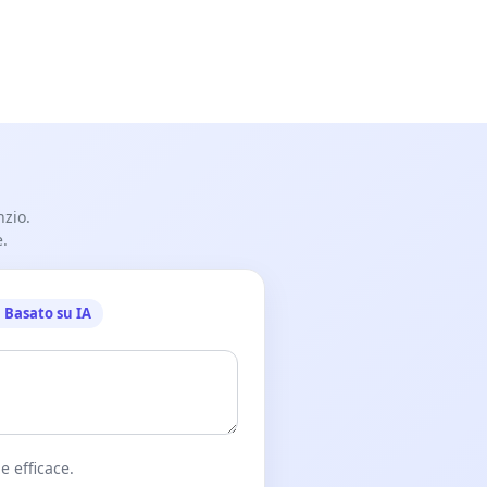
nzio.
e.
Basato su IA
e efficace.