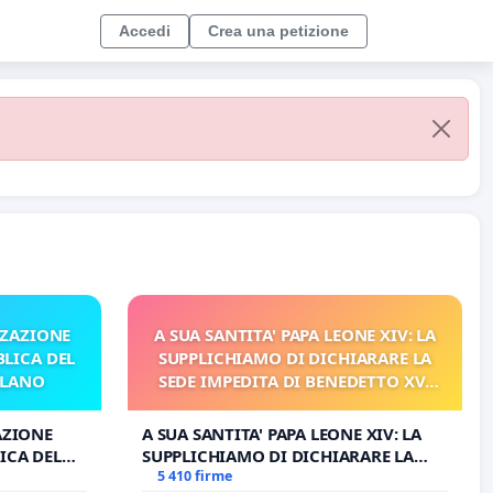
Accedi
Crea una petizione
ZZAZIONE
A SUA SANTITA' PAPA LEONE XIV: LA
LICA DEL
SUPPLICHIAMO DI DICHIARARE LA
ILANO
SEDE IMPEDITA DI BENEDETTO XVI
E/O DI FAR APRIRE IL RELATIVO
PROCESSO
AZIONE
A SUA SANTITA' PAPA LEONE XIV: LA
ICA DEL
SUPPLICHIAMO DI DICHIARARE LA
O
SEDE IMPEDITA DI BENEDETTO XVI E/O
5 410 firme