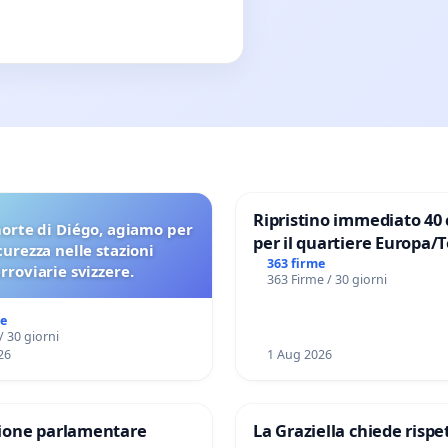
Ripristino immediato 40 
orte di Diégo, agiamo per
per il quartiere Europa/
icurezza nelle stazioni
di Aprilia
363 firme
erroviarie svizzere.
363 Firme / 30 giorni
me
/ 30 giorni
26
1 Aug 2026
one parlamentare
La Graziella chiede rispet