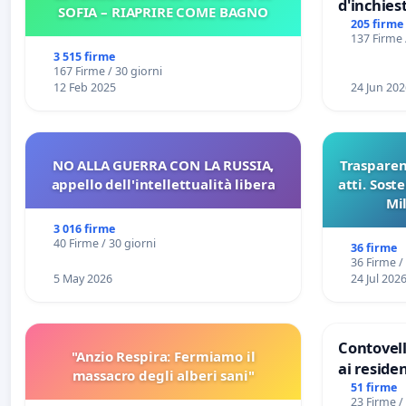
d'inchiest
SOFIA – RIAPRIRE COME BAGNO
del Mossa
205 firme
137 Firme 
Files
3 515 firme
167 Firme / 30 giorni
12 Feb 2025
24 Jun 202
NO ALLA GUERRA CON LA RUSSIA,
Trasparenz
appello dell'intellettualità libera
atti. Sost
Mi
pubblicaz
3 016 firme
sull
40 Firme / 30 giorni
36 firme
36 Firme /
5 May 2026
24 Jul 202
Contovell
"Anzio Respira: Fermiamo il
ai residen
massacro degli alberi sani"
51 firme
23 Firme /