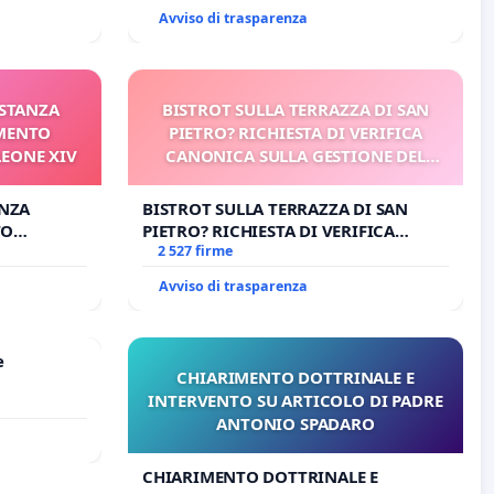
DI FAR APRIRE IL RELATIVO PROCESSO
Avviso di trasparenza
ISTANZA
BISTROT SULLA TERRAZZA DI SAN
AMENTO
PIETRO? RICHIESTA DI VERIFICA
LEONE XIV
CANONICA SULLA GESTIONE DEL
CARD. GAMBETTI
ANZA
BISTROT SULLA TERRAZZA DI SAN
TO
PIETRO? RICHIESTA DI VERIFICA
ONE XIV
CANONICA SULLA GESTIONE DEL
2 527 firme
CARD. GAMBETTI
Avviso di trasparenza
e
CHIARIMENTO DOTTRINALE E
INTERVENTO SU ARTICOLO DI PADRE
ANTONIO SPADARO
CHIARIMENTO DOTTRINALE E