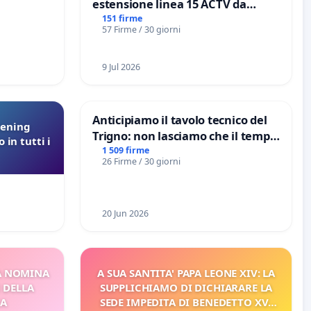
estensione linea 15 ACTV da
Marghera P.zza S. Antonio
151 firme
57 Firme / 30 giorni
all'aeroporto Marco Polo tariffa a
€ 1,50
9 Jul 2026
Anticipiamo il tavolo tecnico del
eening
Trigno: non lasciamo che il tempo
 in tutti i
rallenti le ricerche di Domenico
1 509 firme
26 Firme / 30 giorni
Racanati
20 Jun 2026
A NOMINA
A SUA SANTITA' PAPA LEONE XIV: LA
I DELLA
SUPPLICHIAMO DI DICHIARARE LA
CA
SEDE IMPEDITA DI BENEDETTO XVI