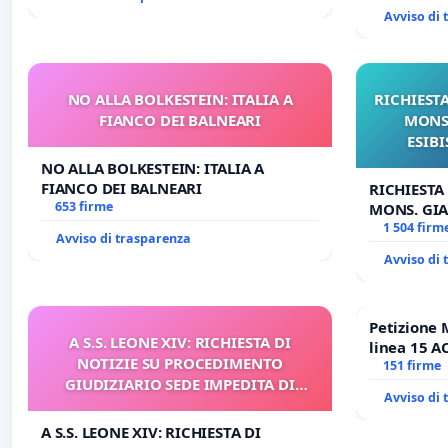
Avviso di
NO ALLA BOLKESTEIN: ITALIA A
RICHIESTA
FIANCO DEI BALNEARI
MONS.
ESIBI
NO ALLA BOLKESTEIN: ITALIA A
FIANCO DEI BALNEARI
RICHIESTA
653 firme
MONS. GIA
OPERE DI 
1 504 firm
Avviso di trasparenza
Avviso di
Petizione 
A S.S. LEONE XIV: RICHIESTA DI
linea 15 A
NOTIZIE SU PROCEDIMENTO
Antonio al
151 firme
GIUDIZIARIO SEDE IMPEDITA DI
tariffa a €
Avviso di
BENEDETTO XVI
A S.S. LEONE XIV: RICHIESTA DI