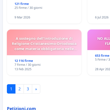
121 firme
25 Firme / 30 giorni
9 Mar 2026
6 Jul 2026
A sostegno dell'introduzione di
NO ALL
Religione-Cristianesimo-Ortodossia
FI
come materia obbligatoria nelle
scuole bulgare.
653 firme
5 Firme / 
12 116 firme
7 Firme / 30 giorni
13 Feb 2025
28 Apr 20
1
2
3
»
Petizioni.com