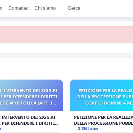
ni
Contattaci
Chi siamo
Cerca
: INTERVENTO DEI SIGG.RI
PETIZIONE PER LA REALI
 PER DIFENDERE I DIRITTI
DELLA PROCESSIONE PUBB
SEDE APOSTOLICA (ART. 3
CORPUS DOMINI A M
UDG)
: INTERVENTO DEI SIGG.RI
PETIZIONE PER LA REALIZZ
 PER DIFENDERE I DIRITTI
DELLA PROCESSIONE PUBBL
E APOSTOLICA (ART. 3 UDG)
e
CORPUS DOMINI A MILAN
2 186 firme