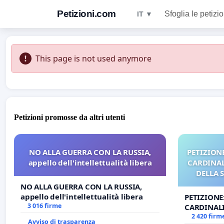
Petizioni.com
Sfoglia le petizio
IT ▼
This page is not used anymore
Petizioni promosse da altri utenti
NO ALLA GUERRA CON LA RUSSIA,
PETIZIONE
appello dell'intellettualità libera
CARDINALI
DELLA 
NO ALLA GUERRA CON LA RUSSIA,
appello dell'intellettualità libera
PETIZIONE
3 016 firme
CARDINALI
DELLA SED
2 420 firm
Avviso di trasparenza