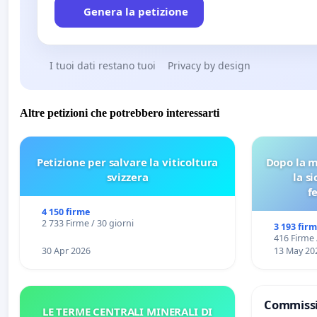
Genera la petizione
I tuoi dati restano tuoi
Privacy by design
Altre petizioni che potrebbero interessarti
Petizione per salvare la viticoltura
Dopo la m
svizzera
la s
f
4 150 firme
2 733 Firme / 30 giorni
3 193 fir
416 Firme 
30 Apr 2026
13 May 20
Commissi
LE TERME CENTRALI MINERALI DI