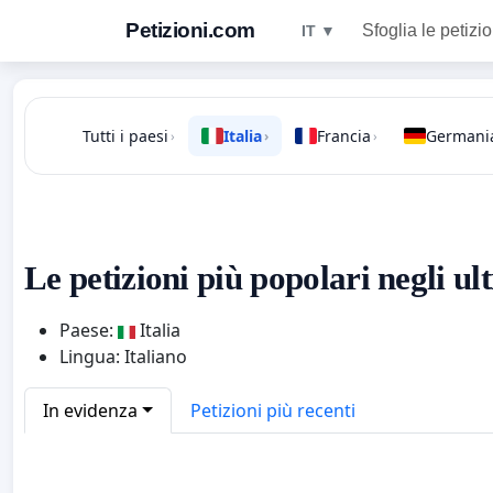
Petizioni.com
Sfoglia le petizio
IT ▼
Tutti i paesi
Italia
Francia
Germani
›
›
›
Le petizioni più popolari negli ul
Paese:
Italia
Lingua: Italiano
In evidenza
Petizioni più recenti