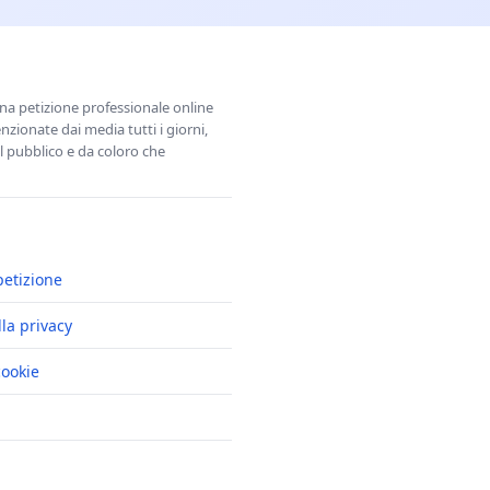
una petizione professionale online
zionate dai media tutti i giorni,
l pubblico e da coloro che
petizione
lla privacy
cookie