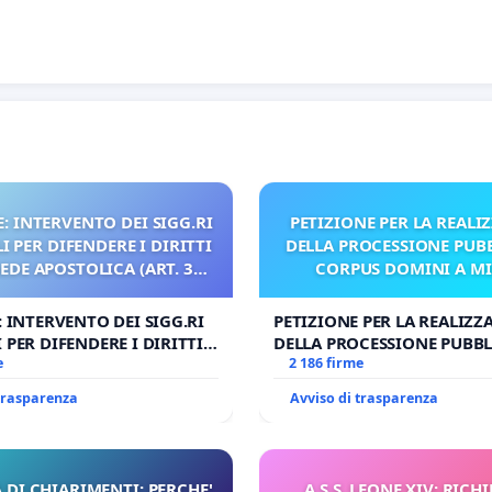
: INTERVENTO DEI SIGG.RI
PETIZIONE PER LA REALI
 PER DIFENDERE I DIRITTI
DELLA PROCESSIONE PUBB
SEDE APOSTOLICA (ART. 3
CORPUS DOMINI A M
UDG)
: INTERVENTO DEI SIGG.RI
PETIZIONE PER LA REALIZZ
 PER DIFENDERE I DIRITTI
DELLA PROCESSIONE PUBBL
E APOSTOLICA (ART. 3 UDG)
e
CORPUS DOMINI A MILAN
2 186 firme
 trasparenza
Avviso di trasparenza
 DI CHIARIMENTI: PERCHE'
A S.S. LEONE XIV: RICHI