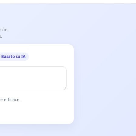
nzio.
e.
Basato su IA
e efficace.