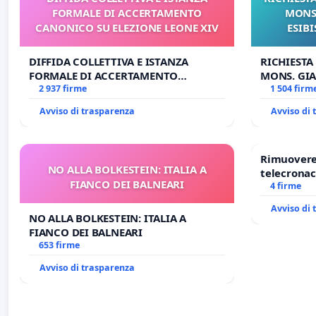
FORMALE DI ACCERTAMENTO
MONS.
CANONICO SU ELEZIONE LEONE XIV
ESIBI
DIFFIDA COLLETTIVA E ISTANZA
RICHIESTA
FORMALE DI ACCERTAMENTO
MONS. GIA
CANONICO SU ELEZIONE LEONE XIV
2 937 firme
OPERE DI 
1 504 firm
Avviso di trasparenza
Avviso di
Rimuovere 
NO ALLA BOLKESTEIN: ITALIA A
telecronac
FIANCO DEI BALNEARI
4 firme
Avviso di
NO ALLA BOLKESTEIN: ITALIA A
FIANCO DEI BALNEARI
653 firme
Avviso di trasparenza