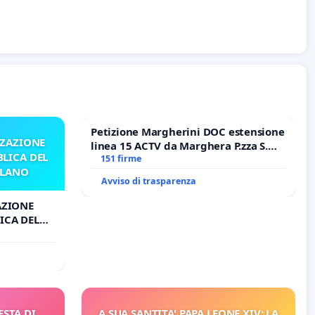
Petizione Margherini DOC estensione
ZZAZIONE
linea 15 ACTV da Marghera P.zza S.
LICA DEL
Antonio all'aeroporto Marco Polo
151 firme
ILANO
tariffa a € 1,50
Avviso di trasparenza
AZIONE
ICA DEL
O
ESTA DI
A SUA SANTITA' PAPA LEONE XIV: LA