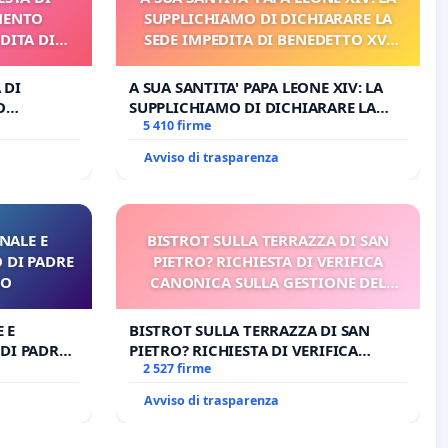
MENTO
SUPPLICHIAMO DI DICHIARARE LA
DITA DI
SEDE IMPEDITA DI BENEDETTO XVI
E/O DI FAR APRIRE IL RELATIVO
PROCESSO
 DI
A SUA SANTITA' PAPA LEONE XIV: LA
O
SUPPLICHIAMO DI DICHIARARE LA
A DI
SEDE IMPEDITA DI BENEDETTO XVI E/O
5 410 firme
DI FAR APRIRE IL RELATIVO PROCESSO
Avviso di trasparenza
NALE E
BISTROT SULLA TERRAZZA DI SAN
 DI PADRE
PIETRO? RICHIESTA DI VERIFICA
RO
CANONICA SULLA GESTIONE DEL
CARD. GAMBETTI
 E
BISTROT SULLA TERRAZZA DI SAN
DI PADRE
PIETRO? RICHIESTA DI VERIFICA
CANONICA SULLA GESTIONE DEL
2 527 firme
CARD. GAMBETTI
Avviso di trasparenza