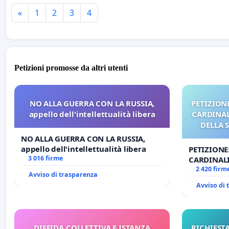
«
1
2
3
4
Petizioni promosse da altri utenti
NO ALLA GUERRA CON LA RUSSIA,
PETIZIONE
appello dell'intellettualità libera
CARDINALI
DELLA 
NO ALLA GUERRA CON LA RUSSIA,
appello dell'intellettualità libera
PETIZIONE
3 016 firme
CARDINALI
DELLA SED
2 420 firm
Avviso di trasparenza
Avviso di
DIFFIDA COLLETTIVA E ISTANZA
RICHIESTA