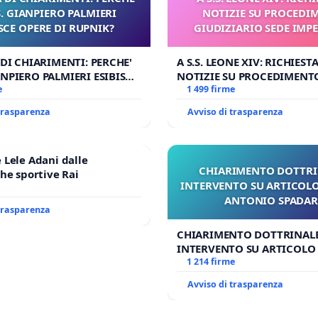
 GIANPIERO PALMIERI
NOTIZIE SU PROCEDI
SCE OPERE DI RUPNIK?
GIUDIZIARIO SEDE IMPE
BENEDETTO XVI
 DI CHIARIMENTI: PERCHE'
A S.S. LEONE XIV: RICHIESTA
NPIERO PALMIERI ESIBISCE
NOTIZIE SU PROCEDIMENT
RUPNIK?
e
GIUDIZIARIO SEDE IMPEDIT
1 499 firme
BENEDETTO XVI
 trasparenza
Avviso di trasparenza
Lele Adani dalle
CHIARIMENTO DOTTRI
he sportive Rai
INTERVENTO SU ARTICOLO
ANTONIO SPADA
 trasparenza
CHIARIMENTO DOTTRINALE
INTERVENTO SU ARTICOLO 
ANTONIO SPADARO
1 214 firme
Avviso di trasparenza