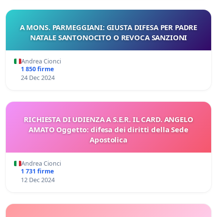
A MONS. PARMEGGIANI: GIUSTA DIFESA PER PADRE
NATALE SANTONOCITO O REVOCA SANZIONI
Andrea Cionci
1 850 firme
24 Dec 2024
RICHIESTA DI UDIENZA A S.E.R. IL CARD. ANGELO
AMATO Oggetto: difesa dei diritti della Sede
Apostolica
Andrea Cionci
1 731 firme
12 Dec 2024