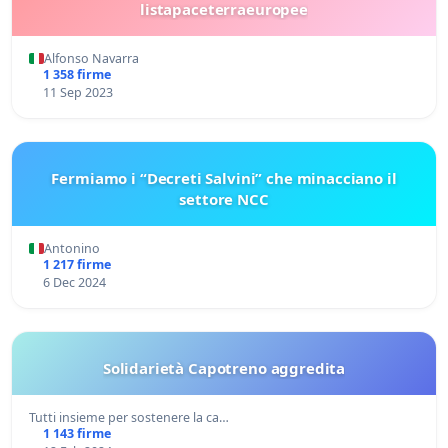
listapaceterraeuropee
Alfonso Navarra
1 358 firme
11 Sep 2023
Fermiamo i “Decreti Salvini” che minacciano il
settore NCC
Antonino
1 217 firme
6 Dec 2024
Solidarietà Capotreno aggredita
Tutti insieme per sostenere la ca…
1 143 firme