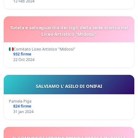
12 Feb 2024
Tutela e salvaguardia dei tigli della sede storica del
Liceo Artistico "Midossi"
Comitato Liceo Artistico "Midossi"
932 firme
22 Oct 2024
SALVIAMO L' ASILO DI ONIFAI
Pamela Piga
824 firme
31 Jan 2024
IL COMUNE DI VERONA PRENDA PAROLA IN DIFESA