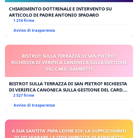
CHIARIMENTO DOTTRINALE E INTERVENTO SU
ARTICOLO DI PADRE ANTONIO SPADARO
1 214 firme
Avviso di trasparenza
BISTROT SULLA TERRAZZA DI SAN PIETRO?
RICHIESTA DI VERIFICA CANONICA SULLA GESTIONE
DEL CARD. GAMBETTI
BISTROT SULLA TERRAZZA DI SAN PIETRO? RICHIESTA
DI VERIFICA CANONICA SULLA GESTIONE DEL CARD.
GAMBETTI
2 527 firme
Avviso di trasparenza
A SUA SANTITA' PAPA LEONE XIV: LA SUPPLICHIAMO
DI DICHIARARE LA SEDE IMPEDITA DI BENEDETTO