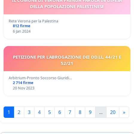
DELLA POPOLAZIONE PALESTINESE
Rete Verona per la Palestina
812 firme
6 Jan 2024
PETIZIONE PER L’ABROGAZIONE DEI DD.LL. 44/21 E
52/21
Arbitrium-Pronto Soccorso Giuridi…
2 714 firme
20 Nov 2023
1
2
3
4
5
6
7
8
9
...
20
»