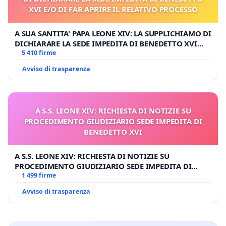
XVI E/O DI FAR APRIRE IL RELATIVO PROCESSO
A SUA SANTITA' PAPA LEONE XIV: LA SUPPLICHIAMO DI
DICHIARARE LA SEDE IMPEDITA DI BENEDETTO XVI
E/O DI FAR APRIRE IL RELATIVO PROCESSO
5 410 firme
Avviso di trasparenza
A S.S. LEONE XIV: RICHIESTA DI NOTIZIE SU
PROCEDIMENTO GIUDIZIARIO SEDE IMPEDITA DI
BENEDETTO XVI
A S.S. LEONE XIV: RICHIESTA DI NOTIZIE SU
PROCEDIMENTO GIUDIZIARIO SEDE IMPEDITA DI
BENEDETTO XVI
1 499 firme
Avviso di trasparenza