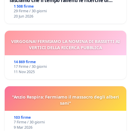
lasciamo che il tempo rallenti le ricerche di
Domenico Racanati
1 508 firme
29 Firme / 30 giorni
20 Jun 2026
VERGOGNA! FERMIAMO LA NOMINA DI BASSETTI AI
VERTICI DELLA RICERCA PUBBLICA
14 869 firme
17 Firme / 30 giorni
11 Nov 2025
"Anzio Respira: Fermiamo il massacro degli alberi
sani"
103 firme
7 Firme / 30 giorni
9 Mar 2026