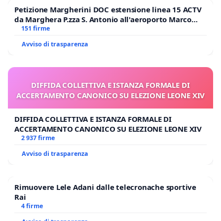
Petizione Margherini DOC estensione linea 15 ACTV
da Marghera P.zza S. Antonio all'aeroporto Marco
Polo tariffa a € 1,50
151 firme
Avviso di trasparenza
DIFFIDA COLLETTIVA E ISTANZA FORMALE DI
ACCERTAMENTO CANONICO SU ELEZIONE LEONE XIV
DIFFIDA COLLETTIVA E ISTANZA FORMALE DI
ACCERTAMENTO CANONICO SU ELEZIONE LEONE XIV
2 937 firme
Avviso di trasparenza
Rimuovere Lele Adani dalle telecronache sportive
Rai
4 firme