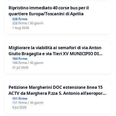
Ripristino immediato 40 corse bus per il
quartiere Europa/Toscanini di Aprilia
328 firme
328 Firme / 30 giorni
1 Aug 2026
Migliorare la viabilità ai semafori di via Anton
Giulio Bragaglia e via Tieri XV MUNICIPIO DI
ROMA
184 firme
184 Firme / 30 giorni
21 Jul 2026
Petizione Margherini DOC estensione linea 15
ACTV da Marghera P.zza S. Antonio all'aeroporto
Marco Polo tariffa a € 1,50
151 firme
151 Firme / 30 giorni
9 Jul 2026