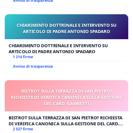
Avviso di trasparenza
CHIARIMENTO DOTTRINALE E INTERVENTO SU
ARTICOLO DI PADRE ANTONIO SPADARO
CHIARIMENTO DOTTRINALE E INTERVENTO SU
ARTICOLO DI PADRE ANTONIO SPADARO
1 214 firme
Avviso di trasparenza
BISTROT SULLA TERRAZZA DI SAN PIETRO?
RICHIESTA DI VERIFICA CANONICA SULLA GESTIONE
DEL CARD. GAMBETTI
BISTROT SULLA TERRAZZA DI SAN PIETRO? RICHIESTA
DI VERIFICA CANONICA SULLA GESTIONE DEL CARD.
GAMBETTI
2 527 firme