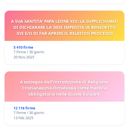
A SUA SANTITA' PAPA LEONE XIV: LA SUPPLICHIAMO
DI DICHIARARE LA SEDE IMPEDITA DI BENEDETTO
XVI E/O DI FAR APRIRE IL RELATIVO PROCESSO
5 410 firme
7 Firme / 30 giorni
20 Nov 2025
A sostegno dell'introduzione di Religione-
Cristianesimo-Ortodossia come materia
obbligatoria nelle scuole bulgare.
12 116 firme
7 Firme / 30 giorni
13 Feb 2025