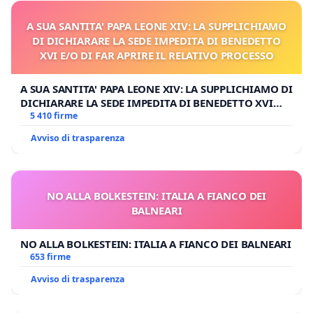
A SUA SANTITA' PAPA LEONE XIV: LA SUPPLICHIAMO
DI DICHIARARE LA SEDE IMPEDITA DI BENEDETTO
XVI E/O DI FAR APRIRE IL RELATIVO PROCESSO
A SUA SANTITA' PAPA LEONE XIV: LA SUPPLICHIAMO DI
DICHIARARE LA SEDE IMPEDITA DI BENEDETTO XVI
E/O DI FAR APRIRE IL RELATIVO PROCESSO
5 410 firme
Avviso di trasparenza
NO ALLA BOLKESTEIN: ITALIA A FIANCO DEI
BALNEARI
NO ALLA BOLKESTEIN: ITALIA A FIANCO DEI BALNEARI
653 firme
Avviso di trasparenza