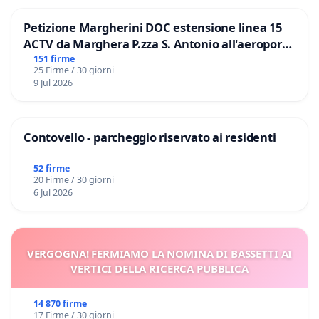
Petizione Margherini DOC estensione linea 15
ACTV da Marghera P.zza S. Antonio all'aeroporto
Marco Polo tariffa a € 1,50
151 firme
25 Firme / 30 giorni
9 Jul 2026
Contovello - parcheggio riservato ai residenti
52 firme
20 Firme / 30 giorni
6 Jul 2026
VERGOGNA! FERMIAMO LA NOMINA DI BASSETTI AI
VERTICI DELLA RICERCA PUBBLICA
14 870 firme
17 Firme / 30 giorni