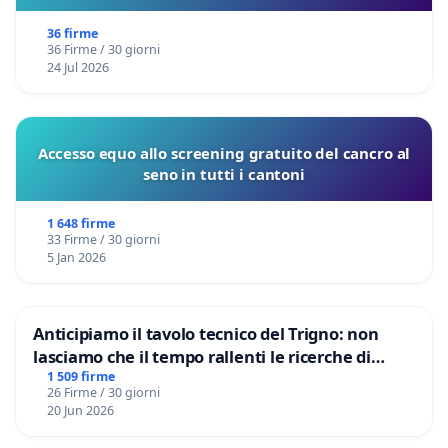
sulla Pedemontana Veneta
36 firme
36 Firme / 30 giorni
24 Jul 2026
Accesso equo allo screening gratuito del cancro al
seno in tutti i cantoni
1 648 firme
33 Firme / 30 giorni
5 Jan 2026
Anticipiamo il tavolo tecnico del Trigno: non
lasciamo che il tempo rallenti le ricerche di
Domenico Racanati
1 509 firme
26 Firme / 30 giorni
20 Jun 2026