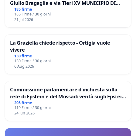
Giulio Bragaglia e via Tieri XV MUNICIPIO DI
ROMA
185 firme
185 Firme / 30 giorni
21 Jul 2026
La Graziella chiede rispetto - Ortigia vuole
vivere
130 firme
130 Firme / 30 giorni
6 Aug 2026
Commissione parlamentare d'inchiesta sulla
rete di Epstein e del Mossad: verità sugli Epstein
Files
205 firme
119 Firme / 30 giorni
24 Jun 2026