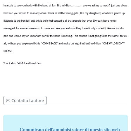
hearts is to see you back with the band at San Siro in Milan............. are we asking to much? just one show,
how can you say no to so many of us? Think of all the young girls ( like my daughter ) who have grown up
listening to the bon jovi and this is their first concert o all that people that over 30 years have never
managed, for so many reasons, to come and see you and now they have finally made it ( like me ) and a
part and let me say an important part of the band is missing. This concert is not going to be the same, for us
all, without you so please Richie “ COME BACK” and make our night in San Siro Milan “ ONE WILD NIGHT”
PLEASE
Your italian faithful and loyal fans
Contatta l'autore
Comunicato dell'amministratore di questo sito web