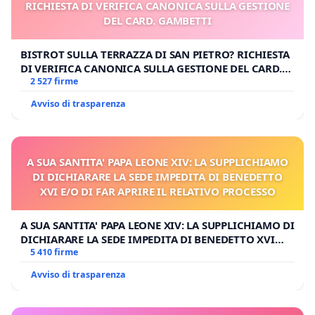
RICHIESTA DI VERIFICA CANONICA SULLA GESTIONE
DEL CARD. GAMBETTI
BISTROT SULLA TERRAZZA DI SAN PIETRO? RICHIESTA
DI VERIFICA CANONICA SULLA GESTIONE DEL CARD.
GAMBETTI
2 527 firme
Avviso di trasparenza
A SUA SANTITA' PAPA LEONE XIV: LA SUPPLICHIAMO
DI DICHIARARE LA SEDE IMPEDITA DI BENEDETTO
XVI E/O DI FAR APRIRE IL RELATIVO PROCESSO
A SUA SANTITA' PAPA LEONE XIV: LA SUPPLICHIAMO DI
DICHIARARE LA SEDE IMPEDITA DI BENEDETTO XVI
E/O DI FAR APRIRE IL RELATIVO PROCESSO
5 410 firme
Avviso di trasparenza