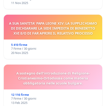
11 Nov 2025
A SUA SANTITA' PAPA LEONE XIV: LA SUPPLICHIAMO
DI DICHIARARE LA SEDE IMPEDITA DI BENEDETTO
XVI E/O DI FAR APRIRE IL RELATIVO PROCESSO
5 410 firme
7 Firme / 30 giorni
20 Nov 2025
A sostegno dell'introduzione di Religione-
Cristianesimo-Ortodossia come materia
obbligatoria nelle scuole bulgare.
12 116 firme
7 Firme / 30 giorni
13 Feb 2025