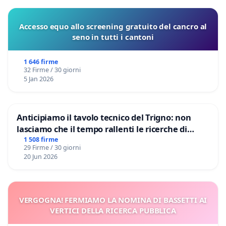
Accesso equo allo screening gratuito del cancro al
seno in tutti i cantoni
1 646 firme
32 Firme / 30 giorni
5 Jan 2026
Anticipiamo il tavolo tecnico del Trigno: non
lasciamo che il tempo rallenti le ricerche di
Domenico Racanati
1 508 firme
29 Firme / 30 giorni
20 Jun 2026
VERGOGNA! FERMIAMO LA NOMINA DI BASSETTI AI
VERTICI DELLA RICERCA PUBBLICA