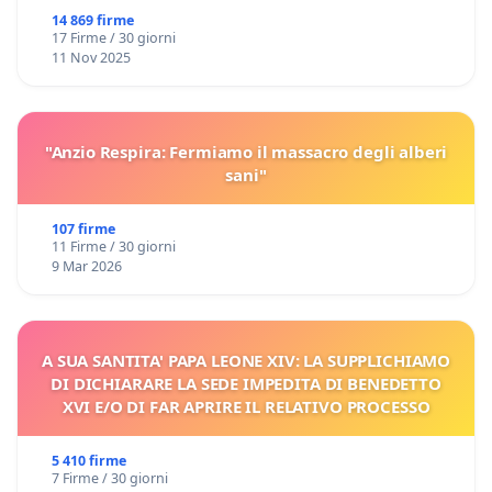
14 869 firme
17 Firme / 30 giorni
11 Nov 2025
"Anzio Respira: Fermiamo il massacro degli alberi
sani"
107 firme
11 Firme / 30 giorni
9 Mar 2026
A SUA SANTITA' PAPA LEONE XIV: LA SUPPLICHIAMO
DI DICHIARARE LA SEDE IMPEDITA DI BENEDETTO
XVI E/O DI FAR APRIRE IL RELATIVO PROCESSO
5 410 firme
7 Firme / 30 giorni