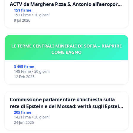
ACTV da Marghera P.zza S. Antonio all'aeroporto
Marco Polo tariffa a € 1,50
151 firme
151 Firme / 30 giorni
9 Jul 2026
LE TERME CENTRALI MINERALI DI SOFIA – RIAPRIRE
COME BAGNO
3 495 firme
148 Firme / 30 giorni
12 Feb 2025
Commissione parlamentare d'inchiesta sulla
rete di Epstein e del Mossad: verità sugli Epstein
Files
205 firme
142 Firme / 30 giorni
24 Jun 2026