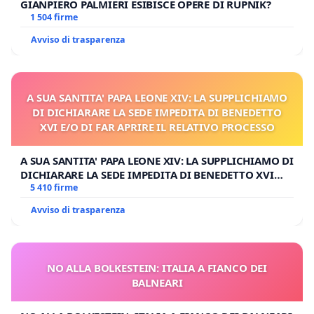
GIANPIERO PALMIERI ESIBISCE OPERE DI RUPNIK?
1 504 firme
Avviso di trasparenza
A SUA SANTITA' PAPA LEONE XIV: LA SUPPLICHIAMO
DI DICHIARARE LA SEDE IMPEDITA DI BENEDETTO
XVI E/O DI FAR APRIRE IL RELATIVO PROCESSO
A SUA SANTITA' PAPA LEONE XIV: LA SUPPLICHIAMO DI
DICHIARARE LA SEDE IMPEDITA DI BENEDETTO XVI
E/O DI FAR APRIRE IL RELATIVO PROCESSO
5 410 firme
Avviso di trasparenza
NO ALLA BOLKESTEIN: ITALIA A FIANCO DEI
BALNEARI