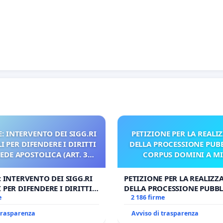
: INTERVENTO DEI SIGG.RI
PETIZIONE PER LA REALI
 PER DIFENDERE I DIRITTI
DELLA PROCESSIONE PUBB
SEDE APOSTOLICA (ART. 3
CORPUS DOMINI A M
UDG)
: INTERVENTO DEI SIGG.RI
PETIZIONE PER LA REALIZZ
 PER DIFENDERE I DIRITTI
DELLA PROCESSIONE PUBBL
E APOSTOLICA (ART. 3 UDG)
e
CORPUS DOMINI A MILAN
2 186 firme
 trasparenza
Avviso di trasparenza