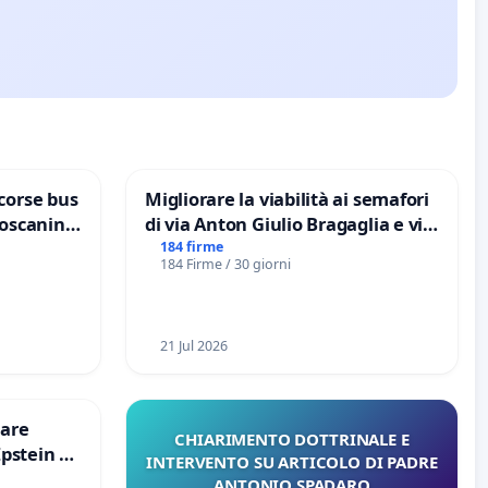
corse bus
Migliorare la viabilità ai semafori
Toscanini
di via Anton Giulio Bragaglia e via
Tieri XV MUNICIPIO DI ROMA
184 firme
184 Firme / 30 giorni
21 Jul 2026
are
CHIARIMENTO DOTTRINALE E
Epstein e
INTERVENTO SU ARTICOLO DI PADRE
Epstein
ANTONIO SPADARO