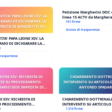
Petizione Margherini DOC 
NTITA' PAPA LEONE XIV: LA
linea 15 ACTV da Marghera 
HIAMO DI DICHIARARE LA
Antonio all'aeroporto Marc
151 firme
PEDITA DI BENEDETTO XVI
tariffa a € 1,50
Avviso di trasparenza
 FAR APRIRE IL RELATIVO
PROCESSO
ITA' PAPA LEONE XIV: LA
AMO DI DICHIARARE LA
DITA DI BENEDETTO XVI E/O
e
RIRE IL RELATIVO PROCESSO
 trasparenza
 LEONE XIV: RICHIESTA DI
CHIARIMENTO DOTTRI
ZIE SU PROCEDIMENTO
INTERVENTO SU ARTICOLO
IARIO SEDE IMPEDITA DI
ANTONIO SPADA
BENEDETTO XVI
NE XIV: RICHIESTA DI
CHIARIMENTO DOTTRINALE
SU PROCEDIMENTO
INTERVENTO SU ARTICOLO 
IO SEDE IMPEDITA DI
e
ANTONIO SPADARO
1 214 firme