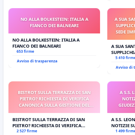
NO ALLA BOLKESTEIN: ITALIA A
A SUA SA
FIANCO DEI BALNEARI
SUPPLIC
SEDE IM
E/O DI
NO ALLA BOLKESTEIN: ITALIA A
FIANCO DEI BALNEARI
A SUA SANT
653 firme
SUPPLICHI
SEDE IMPE
5 410 firm
Avviso di trasparenza
DI FAR AP
Avviso di
BISTROT SULLA TERRAZZA DI SAN
A S.S.
PIETRO? RICHIESTA DI VERIFICA
NOTI
CANONICA SULLA GESTIONE DEL
GIUDIZ
CARD. GAMBETTI
BISTROT SULLA TERRAZZA DI SAN
A S.S. LEO
PIETRO? RICHIESTA DI VERIFICA
NOTIZIE 
CANONICA SULLA GESTIONE DEL
2 527 firme
GIUDIZIAR
1 499 firm