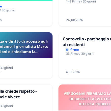
142 Firme / 30 giorni
Files
me
/ 30 giorni
25
24 Jun 2026
Contovello - parcheggio 
a e diritto di accesso agli
ai residenti
eniamo il giornalista Marco
51 firme
lioni e chiediamo la
33 Firme / 30 giorni
ione dei verbali Pfas-Pfba
a Pedemontana Veneta
 30 giorni
6
6 Jul 2026
la chiede rispetto -
VERGOGNA! FERMIAMO L
uole vivere
DI BASSETTI AI VERTIC
RICERCA PUBBLI
 30 giorni