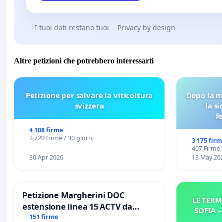
I tuoi dati restano tuoi
Privacy by design
Altre petizioni che potrebbero interessarti
Petizione per salvare la viticoltura
Dopo la m
svizzera
la s
f
4 108 firme
2 720 Firme / 30 giorni
3 175 fir
407 Firme 
30 Apr 2026
13 May 20
Petizione Margherini DOC
LE TERM
estensione linea 15 ACTV da
SOFIA 
Marghera P.zza S. Antonio
151 firme