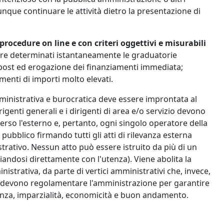
unque continuare le attività dietro la presentazione di
rocedure on line e con criteri oggettivi e misurabili
re determinati istantaneamente le graduatorie
ex post ed erogazione dei finanziamenti immediata;
menti di importi molto elevati.
amministrativa e burocratica deve essere improntata al
rigenti generali e i dirigenti di area e/o servizio devono
verso l'esterno e, pertanto, ogni singolo operatore della
ubblico firmando tutti gli atti di rilevanza esterna
rativo. Nessun atto può essere istruito da più di un
cciandosi direttamente con l'utenza). Viene abolita la
nistrativa, da parte di vertici amministrativi che, invece,
 che devono regolamentare l'amministrazione per garantire
renza, imparzialità, economicità e buon andamento.