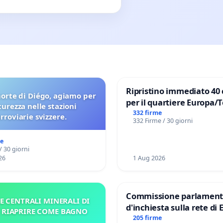
Ripristino immediato 40 
orte di Diégo, agiamo per
per il quartiere Europa/
icurezza nelle stazioni
di Aprilia
332 firme
erroviarie svizzere.
332 Firme / 30 giorni
me
/ 30 giorni
26
1 Aug 2026
Commissione parlament
E CENTRALI MINERALI DI
d'inchiesta sulla rete di 
– RIAPRIRE COME BAGNO
del Mossad: verità sugli 
205 firme