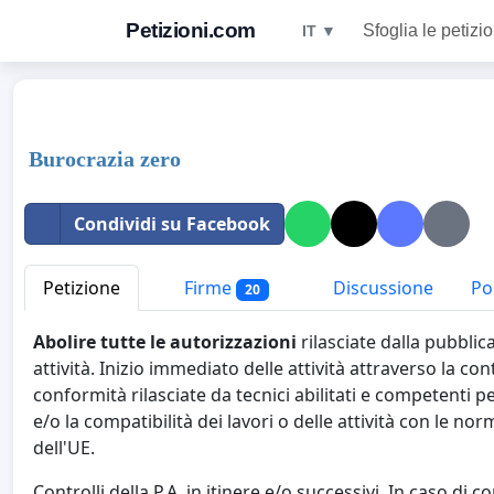
Petizioni.com
Sfoglia le petizio
IT ▼
Burocrazia zero
Condividi su Facebook
Petizione
Firme
Discussione
Pol
20
Abolire tutte le autorizzazioni
rilasciate dalla pubbli
attività. Inizio immediato delle attività attraverso la c
conformità rilasciate da tecnici abilitati e competenti p
e/o la compatibilità dei lavori o delle attività con le nor
dell'UE.
Controlli della P.A. in itinere e/o successivi. In caso di