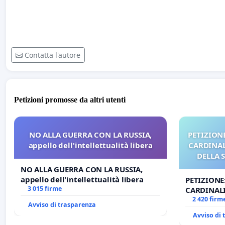
Contatta l'autore
Petizioni promosse da altri utenti
NO ALLA GUERRA CON LA RUSSIA,
PETIZIONE
appello dell'intellettualità libera
CARDINALI
DELLA 
NO ALLA GUERRA CON LA RUSSIA,
appello dell'intellettualità libera
PETIZIONE
3 015 firme
CARDINALI
DELLA SED
2 420 firm
Avviso di trasparenza
Avviso di