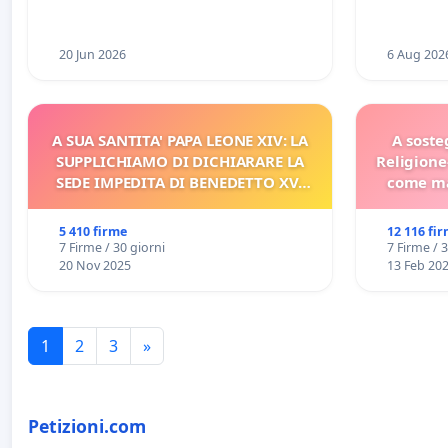
20 Jun 2026
6 Aug 202
A SUA SANTITA' PAPA LEONE XIV: LA
A soste
SUPPLICHIAMO DI DICHIARARE LA
Religione
SEDE IMPEDITA DI BENEDETTO XVI
come ma
E/O DI FAR APRIRE IL RELATIVO
PROCESSO
5 410 firme
12 116 fi
7 Firme / 30 giorni
7 Firme / 
20 Nov 2025
13 Feb 20
1
2
3
»
Petizioni.com