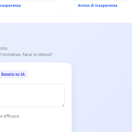
O XVI
 trasparenza
Avviso di trasparenza
nzio.
iniziativa. Farai lo stesso?
Basato su IA
e efficace.