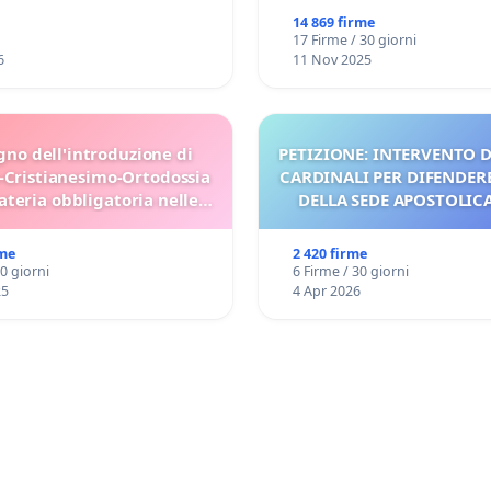
14 869 firme
17 Firme / 30 giorni
6
11 Nov 2025
gno dell'introduzione di
PETIZIONE: INTERVENTO D
-Cristianesimo-Ortodossia
CARDINALI PER DIFENDERE
teria obbligatoria nelle
DELLA SEDE APOSTOLICA 
scuole bulgare.
UDG)
rme
2 420 firme
30 giorni
6 Firme / 30 giorni
25
4 Apr 2026