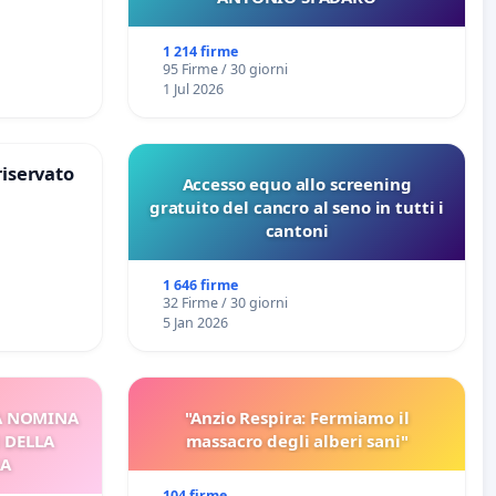
1 214 firme
95 Firme / 30 giorni
1 Jul 2026
riservato
Accesso equo allo screening
gratuito del cancro al seno in tutti i
cantoni
1 646 firme
32 Firme / 30 giorni
5 Jan 2026
A NOMINA
"Anzio Respira: Fermiamo il
I DELLA
massacro degli alberi sani"
CA
104 firme