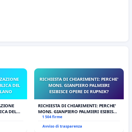
ZZAZIONE
RICHIESTA DI CHIARIMENTI: PERCHE'
LICA DEL
MONS. GIANPIERO PALMIERI
ILANO
ESIBISCE OPERE DI RUPNIK?
AZIONE
RICHIESTA DI CHIARIMENTI: PERCHE'
ICA DEL
MONS. GIANPIERO PALMIERI ESIBISCE
O
OPERE DI RUPNIK?
1 504 firme
Avviso di trasparenza