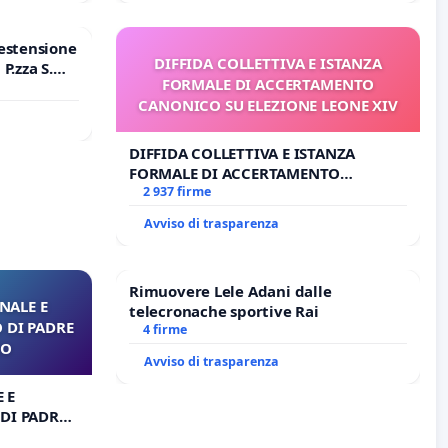
estensione
DIFFIDA COLLETTIVA E ISTANZA
P.zza S.
FORMALE DI ACCERTAMENTO
o Polo
CANONICO SU ELEZIONE LEONE XIV
DIFFIDA COLLETTIVA E ISTANZA
FORMALE DI ACCERTAMENTO
CANONICO SU ELEZIONE LEONE XIV
2 937 firme
Avviso di trasparenza
Rimuovere Lele Adani dalle
NALE E
telecronache sportive Rai
 DI PADRE
4 firme
RO
Avviso di trasparenza
 E
DI PADRE