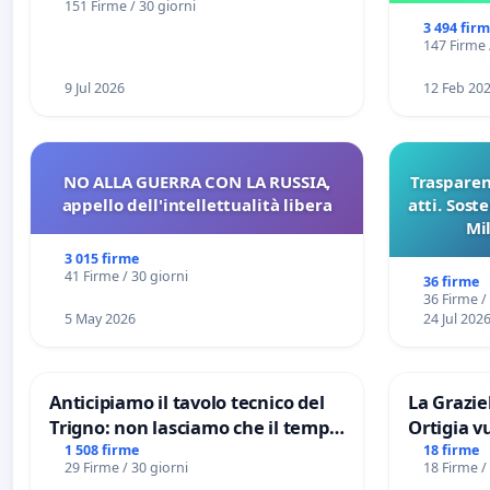
151 Firme / 30 giorni
all'aeroporto Marco Polo tariffa a
3 494 fir
€ 1,50
147 Firme 
9 Jul 2026
12 Feb 20
NO ALLA GUERRA CON LA RUSSIA,
Trasparenz
appello dell'intellettualità libera
atti. Sost
Mi
pubblicaz
3 015 firme
sull
41 Firme / 30 giorni
36 firme
36 Firme /
5 May 2026
24 Jul 202
Anticipiamo il tavolo tecnico del
La Graziel
Trigno: non lasciamo che il tempo
Ortigia v
rallenti le ricerche di Domenico
1 508 firme
18 firme
29 Firme / 30 giorni
18 Firme /
Racanati